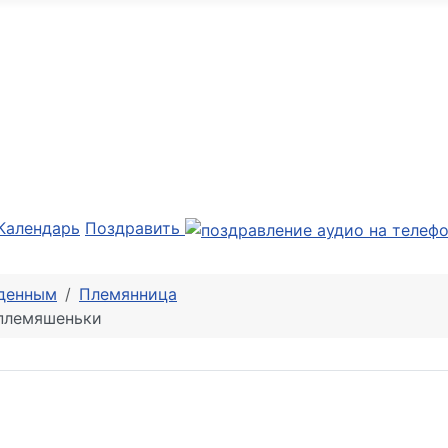
Календарь
Поздравить
денным
Племянница
 племяшеньки