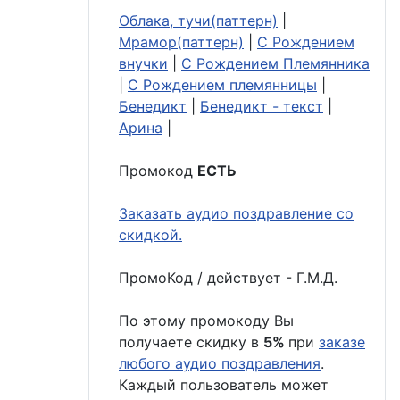
Облака, тучи(паттерн)
|
Мрамор(паттерн)
|
С Рождением
внучки
|
С Рождением Племянника
|
С Рождением племянницы
|
Бенедикт
|
Бенедикт - текст
|
Арина
|
Промокод
ЕСТЬ
Заказать аудио поздравление со
скидкой.
ПромоКод / действует - Г.М.Д.
По этому промокоду Вы
получаете скидку в
5%
при
заказе
любого аудио поздравления
.
Каждый пользователь может