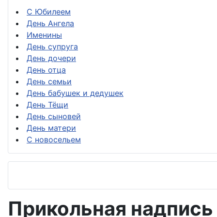
С Юбилеем
День Ангела
Именины
День супруга
День дочери
День отца
День семьи
День бабушек и дедушек
День Тёщи
День сыновей
День матери
С новосельем
Прикольная надпись