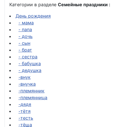
Категории в разделе
Семейные праздники :
День рождения
- мама
- папа
- дочь
- сын
- брат
- сестра
- бабушка
- дедушка
-внук
-внучка
-племянник
-племянница
-дядя
-тётя
-тесть
-тёща