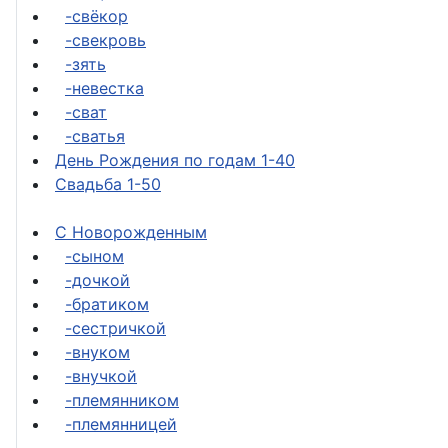
-свёкор
-свекровь
-зять
-невестка
-сват
-сватья
День Рождения по годам 1-40
Свадьба 1-50
С Новорожденным
-сыном
-дочкой
-братиком
-сестричкой
-внуком
-внучкой
-племянником
-племянницей