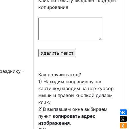
Клик по тексту выделяет код для
копирования
разднику -
Как получить код?
1) Находим понравившуюся
картинку,наводим на неё курсор
мыши и правой кнопкой делаем
клик.
2)В выпавшем окне выбираем
пункт
копировать адрес
изображения
.