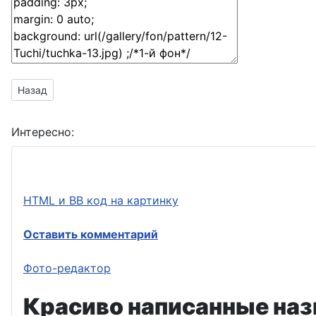
Предыдущий материал: быстро сделать открытку с поздра
Назад
Интересно:
HTML и BB код на картинку
Оставить комментарий
Фото-редактор
Красиво написанные наз