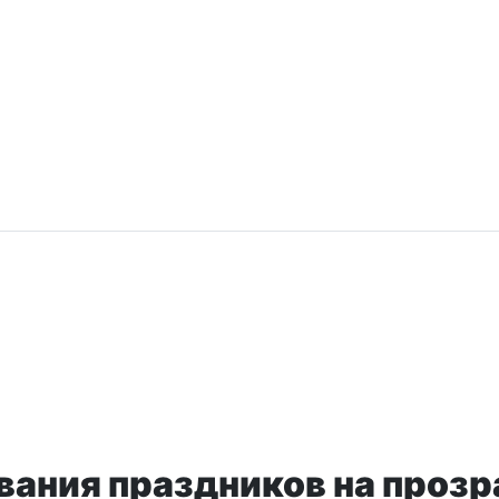
влением к торжественному событию
вания праздников на прозр