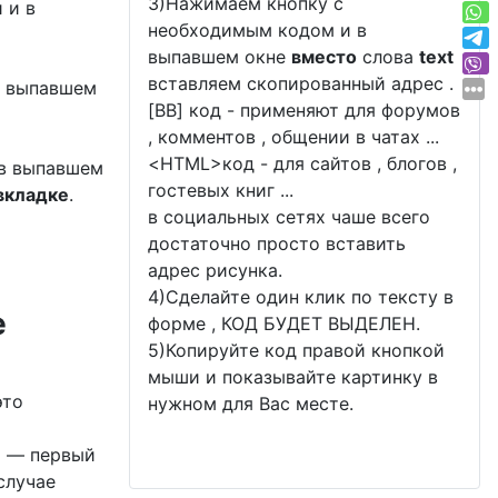
3)Нажимаем кнопку с
 и в
необходимым кодом и в
выпавшем окне
вместо
слова
text
вставляем скопированный адрес .
в выпавшем
[BB] код - применяют для форумов
, комментов , общении в чатах ...
<
HTML
>код - для сайтов , блогов ,
 в выпавшем
гостевых книг ...
вкладке
.
в социальных сетях чаше всего
достаточно просто вставить
адрес рисунка.
4)Сделайте один клик по тексту в
е
форме , КОД БУДЕТ ВЫДЕЛЕН.
5)Копируйте код правой кнопкой
мыши и показывайте картинку в
это
нужном для Вас месте.
)
— первый
случае