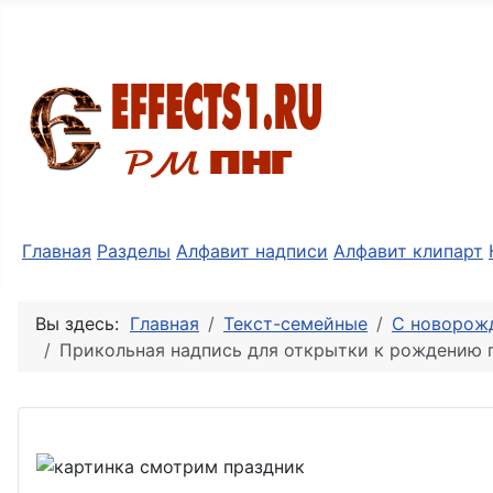
Разные мелочи PNG
Главная
Разделы
Алфавит надписи
Алфавит клипарт
Вы здесь:
Главная
Текст-семейные
С новорож
Прикольная надпись для открытки к рождению