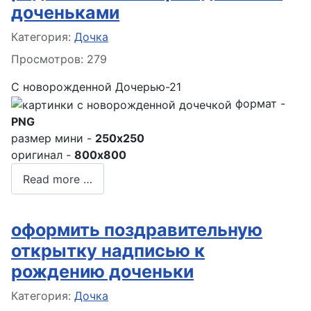
доченьками
Информация о материале
Категория:
Дочка
Просмотров: 279
С новорожденной Дочерью-21
формат -
PNG
размер мини -
250x250
оригинал -
800x800
Read more …
оформить поздравительную
открытку надписью к
рождению доченьки
Информация о материале
Категория:
Дочка