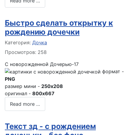
Read more …
Быстро сделать открытку к
рождению дочечки
Информация о материале
Категория:
Дочка
Просмотров: 258
С новорожденной Дочерью-17
формат -
PNG
размер мини -
250x208
оригинал -
800x667
Read more …
Текст зд - с рождением