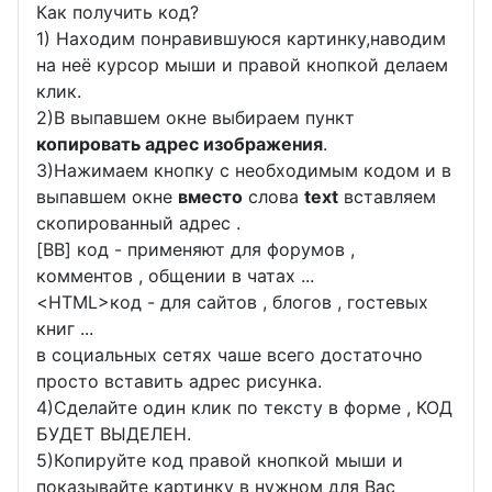
Как получить код?
1) Находим понравившуюся картинку,наводим
на неё курсор мыши и правой кнопкой делаем
клик.
2)В выпавшем окне выбираем пункт
копировать адрес изображения
.
3)Нажимаем кнопку с необходимым кодом и в
выпавшем окне
вместо
слова
text
вставляем
скопированный адрес .
[BB] код - применяют для форумов ,
комментов , общении в чатах ...
<
HTML
>код - для сайтов , блогов , гостевых
книг ...
в социальных сетях чаше всего достаточно
просто вставить адрес рисунка.
4)Сделайте один клик по тексту в форме , КОД
БУДЕТ ВЫДЕЛЕН.
5)Копируйте код правой кнопкой мыши и
показывайте картинку в нужном для Вас