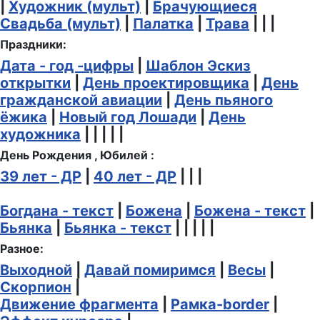
|
Художник (мульт)
|
Брачующиеся
Свадьба (мульт)
|
Палатка
|
Трава
| | |
Праздники:
Дата - год -цифры
|
Шаблон Эскиз
открытки
|
День проектировщика
|
День
гражданской авиации
|
День пьяного
ёжика
|
Новый год Лошади
|
День
художника
| | | | |
День Рождения , Юбилей :
39 лет - ДР
|
40 лет - ДР
| | |
Богдана - текст
|
Божена
|
Божена - текст
|
Бьянка
|
Бьянка - текст
| | | | |
Разное:
Выходной
|
Давай помиримся
|
Весы
|
Скорпион
|
Движение фрагмента
|
Рамка-border
|