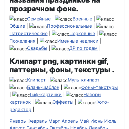
прозрачном фоне.
Семейные
|
Военные
|
Общие
|
Профессиональные
|
Патриотические
|
Церковные
|
Пожелания
|
Именные надписи
|
Свадьбы
|
ДР по годам
|
Клипарт png, картинки gif,
паттерны, фоны, текстуры .
Клипарт
|
Муль-клипарт
|
Бланк-шаблон
|
Фоны-текстуры
|
Гиф-картинки
|
Наборы
картинок
|
Эффекты
|
Фото-
редактор
|
Январь
Февраль
Март
Апрель
Май
Июнь
Июль
Август
Сентябрь
Октябрь
Ноябрь
Декабрь