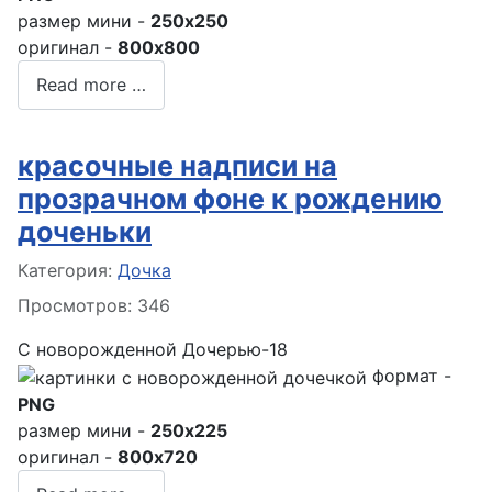
размер мини -
250x250
оригинал -
800x800
Read more …
красочные надписи на
прозрачном фоне к рождению
доченьки
Информация о материале
Категория:
Дочка
Просмотров: 346
С новорожденной Дочерью-18
формат -
PNG
размер мини -
250x225
оригинал -
800x720