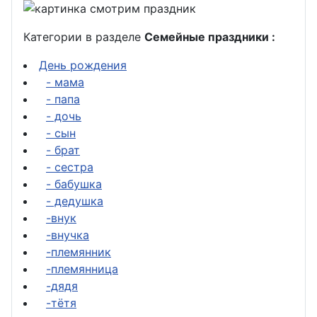
Категории в разделе
Семейные праздники :
День рождения
- мама
- папа
- дочь
- сын
- брат
- сестра
- бабушка
- дедушка
-внук
-внучка
-племянник
-племянница
-дядя
-тётя