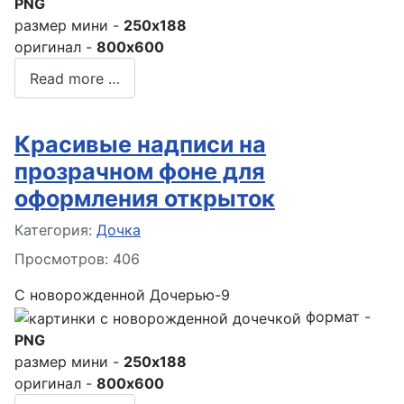
PNG
размер мини -
250x188
оригинал -
800x600
Read more …
Красивые надписи на
прозрачном фоне для
оформления открыток
Информация о материале
Категория:
Дочка
Просмотров: 406
С новорожденной Дочерью-9
формат -
PNG
размер мини -
250x188
оригинал -
800x600