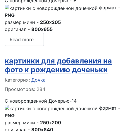
С новорожденной Дочерью-15
формат -
PNG
размер мини -
250x205
оригинал -
800x655
Read more …
картинки для добавления на
фото к рождению доченьки
Информация о материале
Категория:
Дочка
Просмотров: 284
С новорожденной Дочерью-14
формат -
PNG
размер мини -
250x200
оригинал -
800x640