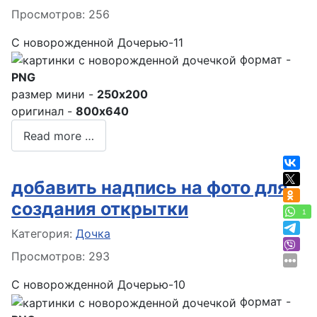
Просмотров: 256
С новорожденной Дочерью-11
формат -
PNG
размер мини -
250x200
оригинал -
800x640
Read more …
добавить надпись на фото для
создания открытки
1
Информация о материале
Категория:
Дочка
Просмотров: 293
С новорожденной Дочерью-10
формат -