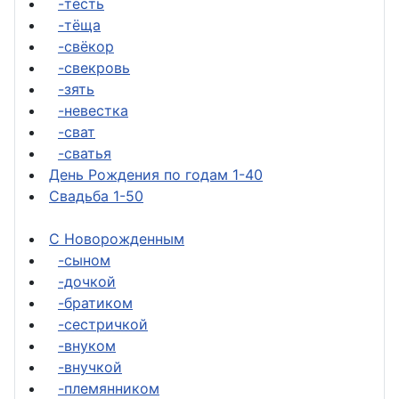
-тесть
-тёща
-свёкор
-свекровь
-зять
-невестка
-сват
-сватья
День Рождения по годам 1-40
Свадьба 1-50
С Новорожденным
-сыном
-дочкой
-братиком
-сестричкой
-внуком
-внучкой
-племянником