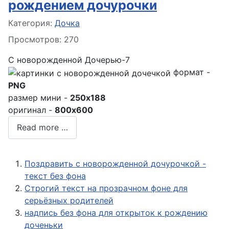
рождением дочурочки
Информация о материале
Категория:
Дочка
Просмотров: 270
С новорожденной Дочерью-7
формат -
PNG
размер мини -
250x188
оригинал -
800x600
Read more …
Поздравить с новорожденной дочурочкой -
текст без фона
Строгий текст на прозрачном фоне для
серьёзных родителей
надпись без фона для открыток к рождению
доченьки