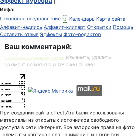
Эффект курсора
|
Инфа:
Голосовое поздравление
Календарь
Карта сайта
Алфавит-надпись
Алфавит-клипарт
Открытки
Помощь
Оставить отзыв
Эффекты
Фото-редактор
Ваш комментарий:
Изменить, удалить
Система комментирования SigComments
коммент возможно в течении 15 мин
При создании сайта effects1.ru были использованы
материалы из открытых источников свободного
доступа в сети Интернет. Все авторские права на фото
, элементы картинок png , анимацию и открытки