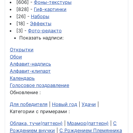
[606] -
Фоны-текстуры
[828] -
Гиф-картинки
[26] -
Наборы
[18] -
Эффекты
[3] -
Фото-редакто
Показать надписи:
Открытки
Обои
Алфавит-надпись
Алфавит-клипарт
Календарь
Голосовое поздравление
Обновление :
Для победителя
|
Новый год
|
Удачи
|
Категории с примерами :
Облака, тучи(паттерн)
|
Мрамор(паттерн)
|
С
Рождением внучки
|
С Рождением Племянника