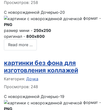
Просмотров: 258
С новорожденной Дочерью-20
формат -
PNG
размер мини -
250x250
оригинал -
800x800
Read more …
картинки без фона для
изготовления коллажей
Информация о материале
Категория:
Дочка
Просмотров: 248
С новорожденной Дочерью-19
формат -
PNG