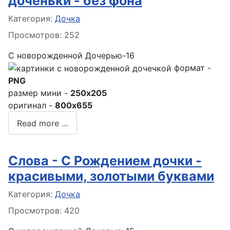
доченьки - без фона
Информация о материале
Категория:
Дочка
Просмотров: 252
С новорожденной Дочерью-16
формат -
PNG
размер мини -
250x205
оригинал -
800x655
Read more …
Слова - С Рождением дочки -
красивыми, золотыми буквами
Информация о материале
Категория:
Дочка
Просмотров: 420