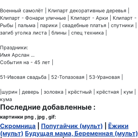
Военный самолёт | Клипарт декоративные деревья |
Клипарт - Фонари уличные | Клипарт - Арки | Клипарт -
Рыбы | пальма | парики | свадебные платья | спутники |
загиб уголка листа | блины | спец техника |
Праздники:
Имя Арслан ...
События на - 45 лет |
51-Ивовая свадьба | 52-Топазовая | 53-Урановая |
|шурин | деверь | золовка | крёстный | крёстная | кум |
кума
Последние добавленные :
картинки png , jpg , gif:
Скромница
|
Попугайчик (мульт)
|
Ёжики
(мульт)
Будущая мама, Беременная (мульт)