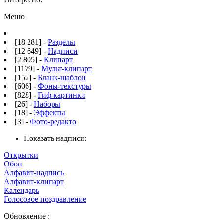
Меню
[18 281] -
Разделы
[12 649] -
Надписи
[2 805] -
Клипарт
[1179] -
Мульт-клипарт
[152] -
Бланк-шаблон
[606] -
Фоны-текстуры
[828] -
Гиф-картинки
[26] -
Наборы
[18] -
Эффекты
[3] -
Фото-редакто
Показать надписи:
Открытки
Обои
Алфавит-надпись
Алфавит-клипарт
Календарь
Голосовое поздравление
Обновление :