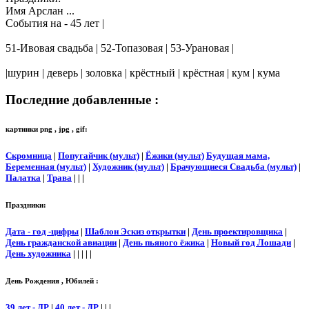
Имя Арслан ...
События на - 45 лет |
51-Ивовая свадьба | 52-Топазовая | 53-Урановая |
|шурин | деверь | золовка | крёстный | крёстная | кум | кума
Последние добавленные :
картинки png , jpg , gif:
Скромница
|
Попугайчик (мульт)
|
Ёжики (мульт)
Будущая мама,
Беременная (мульт)
|
Художник (мульт)
|
Брачующиеся Свадьба (мульт)
|
Палатка
|
Трава
| | |
Праздники:
Дата - год -цифры
|
Шаблон Эскиз открытки
|
День проектировщика
|
День гражданской авиации
|
День пьяного ёжика
|
Новый год Лошади
|
День художника
| | | | |
День Рождения , Юбилей :
39 лет - ДР
|
40 лет - ДР
| | |