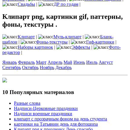
Свадьбы
|
ДР по годам
|
Клипарт png, картинки gif, паттерны,
фоны, текстуры .
Клипарт
|
Муль-клипарт
|
Бланк-
шаблон
|
Фоны-текстуры
|
Гиф-картинки
|
Наборы картинок
|
Эффекты
|
Фото-
редактор
|
Январь
Февраль
Март
Апрель
Май
Июнь
Июль
Август
Сентябрь
Октябрь
Ноябрь
Декабрь
10 Популярных материалов
Разные слова
Надписи-Церковные праздники
Надписи военные праздники
клипарт с прозрачным фоном на день студента
картинки на Татьянин день для фотошопа
Клипарт png к празднику День спасибо