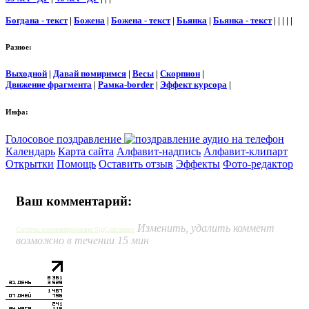
Богдана - текст
|
Божена
|
Божена - текст
|
Бьянка
|
Бьянка - текст
| | | | |
Разное:
Выходной
|
Давай помиримся
|
Весы
|
Скорпион
|
Движение фрагмента
|
Рамка-border
|
Эффект курсора
|
Инфа:
Голосовое поздравление
Календарь
Карта сайта
Алфавит-надпись
Алфавит-клипарт
Открытки
Помощь
Оставить отзыв
Эффекты
Фото-редактор
Ваш комментарий:
Изменить, удалить коммент
Система комментирования SigComments
возможно в течении 15 мин