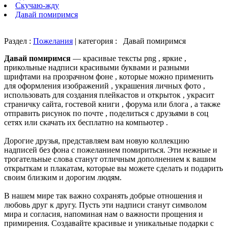
Скучаю-жду
Давай помиримся
Раздел :
Пожелания
| категория :
Давай помиримся
Давай помиримся
— красивые тексты png , яркие ,
прикольные надписи красивыми буквами и разными
шрифтами на прозрачном фоне , которые можно применить
для оформления изображений , украшения личных фото ,
использовать для создания плейкастов и открыток , украсит
страничку сайта, гостевой книги , форума или блога , а также
отправить рисунок по почте , поделиться с друзьями в соц
сетях или скачать их бесплатно на компьютер .
Дорогие друзья, представляем вам новую коллекцию
надписей без фона с пожеланием помириться. Эти нежные и
трогательные слова станут отличным дополнением к вашим
открыткам и плакатам, которые вы можете сделать и подарить
своим близким и дорогим людям.
В нашем мире так важно сохранять добрые отношения и
любовь друг к другу. Пусть эти надписи станут символом
мира и согласия, напоминая нам о важности прощения и
примирения. Создавайте красивые и уникальные подарки с