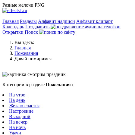
Разные мелочи PNG
Главная
Разделы
Алфавит надписи
Алфавит клипарт
Календарь
Поздравить
Открытки
Поиск
Вы здесь:
Главная
Пожелания
Давай помиримся
Категории в разделе
Пожелания :
На утро
На день
Желаю счастья
Настроение
Выходной
На вечер
На ночь
Удачи