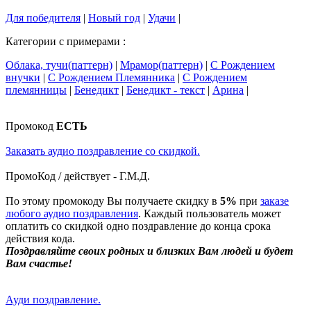
Для победителя
|
Новый год
|
Удачи
|
Категории с примерами :
Облака, тучи(паттерн)
|
Мрамор(паттерн)
|
С Рождением
внучки
|
С Рождением Племянника
|
С Рождением
племянницы
|
Бенедикт
|
Бенедикт - текст
|
Арина
|
Промокод
ЕСТЬ
Заказать аудио поздравление со скидкой.
ПромоКод / действует - Г.М.Д.
По этому промокоду Вы получаете скидку в
5%
при
заказе
любого аудио поздравления
. Каждый пользователь может
оплатить со скидкой одно поздравление до конца срока
действия кода.
Поздравляйте своих родных и близких Вам людей и будет
Вам счастье!
Ауди поздравление.