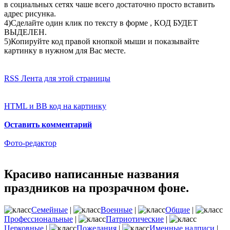
в социальных сетях чаше всего достаточно просто вставить
адрес рисунка.
4)Сделайте один клик по тексту в форме , КОД БУДЕТ
ВЫДЕЛЕН.
5)Копируйте код правой кнопкой мыши и показывайте
картинку в нужном для Вас месте.
RSS Лента для этой страницы
HTML и BB код на картинку
Оставить комментарий
Фото-редактор
Красиво написанные названия
праздников на прозрачном фоне.
Семейные
|
Военные
|
Общие
|
Профессиональные
|
Патриотические
|
Церковные
|
Пожелания
|
Именные надписи
|