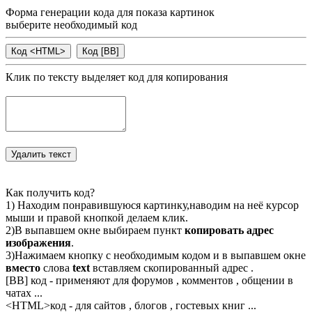
Форма генерации кода для показа картинок
выберите необходимый код
Клик по тексту выделяет код для копирования
Как получить код?
1) Находим понравившуюся картинку,наводим на неё курсор
мыши и правой кнопкой делаем клик.
2)В выпавшем окне выбираем пункт
копировать адрес
изображения
.
3)Нажимаем кнопку с необходимым кодом и в выпавшем окне
вместо
слова
text
вставляем скопированный адрес .
[BB] код - применяют для форумов , комментов , общении в
чатах ...
<
HTML
>код - для сайтов , блогов , гостевых книг ...