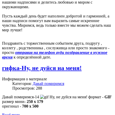
нашими надписями и делитесь любовью и миром с
окружающими.
Пусть каждый день будет наполнен добротой и гармонией, а
наши надписи помогут вам выразить самые искренние
чувства. Миримся, ведь только вместе мы можем сделать наш
мир лучше!
Поздравить с торжественным событием друга, подругу ,
коллегу , родственника , сослуживца или просто знакомого -
просто
отправив на телефон ауди поздравление в нужное
время
к определённой дате.
гифка-Ну, не дуйся на меня!
Информация о материале
Категория:
Давай помиримся
Просмотров: 288
Давай помиримся-14
формат -
GIF
размер мини-
250 x 179
оригинал -
700 x 500
Read more …