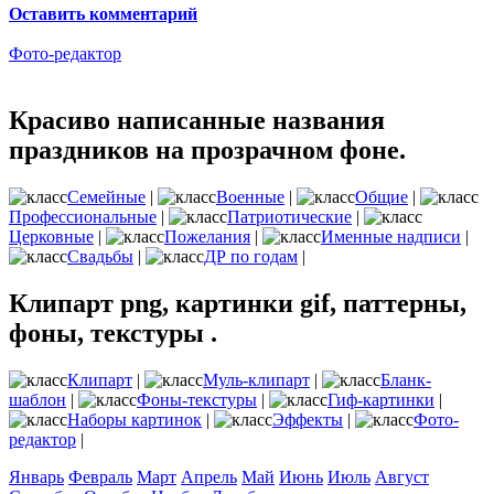
Оставить комментарий
Фото-редактор
Красиво написанные названия
праздников на прозрачном фоне.
Семейные
|
Военные
|
Общие
|
Профессиональные
|
Патриотические
|
Церковные
|
Пожелания
|
Именные надписи
|
Свадьбы
|
ДР по годам
|
Клипарт png, картинки gif, паттерны,
фоны, текстуры .
Клипарт
|
Муль-клипарт
|
Бланк-
шаблон
|
Фоны-текстуры
|
Гиф-картинки
|
Наборы картинок
|
Эффекты
|
Фото-
редактор
|
Январь
Февраль
Март
Апрель
Май
Июнь
Июль
Август