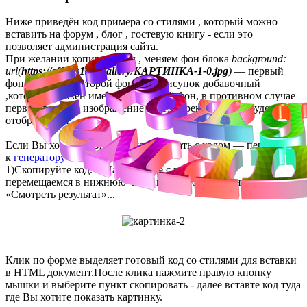
Ниже приведён код примера со стилями , который можно
вставить на форум , блог , гостевую книгу - если это
позволяет администрация сайта.
При желании копируем код , меняем фон блока
background:
url(
https://effects1.ru/gallery/КАРТИНКА-1-0.jpg
)
— первый
фон основной. Второй фоновый рисунок добавочный
,который должен иметь прозрачный фон, в противном случае
первое фоновое изображение будет перекрыто и не будет
отображаться.
Если Вы хотите поэкспериментировать с кодом — переходим
к
генератору изображений
.
1)Скопируйте код. 2)На странице с генератором
перемещаемся в нижнюю часть генератора , до кнопки -
«Смотреть результат»...
Клик по форме выделяет готовый код со стилями для вставки
в HTML документ.После клика нажмите правую кнопку
мышки и выберите пункт скопировать - далее вставте код туда
где Вы хотите показать картинку.