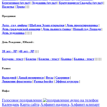
Беременная (мульт)
|
Художник (мульт)
|
Брачующиеся Свадьба (мульт)
|
Палатка
|
Трава
| | |
Праздники:
Дата - год -цифры
|
Шаблон Эскиз открытки
|
День проектировщика
|
День гражданской авиации
|
День пьяного ёжика
|
Новый год Лошади
|
День художника
| | | | |
День Рождения , Юбилей :
39 лет - ДР
|
40 лет - ДР
| | |
Богдана - текст
|
Божена
|
Божена - текст
|
Бьянка
|
Бьянка - текст
| | | | |
Разное:
Выходной
|
Давай помиримся
|
Весы
|
Скорпион
|
Движение фрагмента
|
Рамка-border
|
Эффект курсора
|
Инфа:
Голосовое поздравление
Календарь
Карта сайта
Алфавит-надпись
Алфавит-клипарт