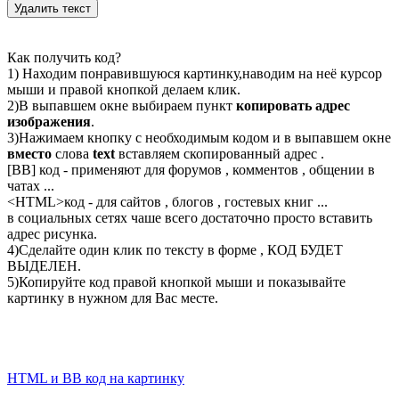
Как получить код?
1) Находим понравившуюся картинку,наводим на неё курсор
мыши и правой кнопкой делаем клик.
2)В выпавшем окне выбираем пункт
копировать адрес
изображения
.
3)Нажимаем кнопку с необходимым кодом и в выпавшем окне
вместо
слова
text
вставляем скопированный адрес .
[BB] код - применяют для форумов , комментов , общении в
чатах ...
<
HTML
>код - для сайтов , блогов , гостевых книг ...
в социальных сетях чаше всего достаточно просто вставить
адрес рисунка.
4)Сделайте один клик по тексту в форме , КОД БУДЕТ
ВЫДЕЛЕН.
5)Копируйте код правой кнопкой мыши и показывайте
картинку в нужном для Вас месте.
HTML и BB код на картинку