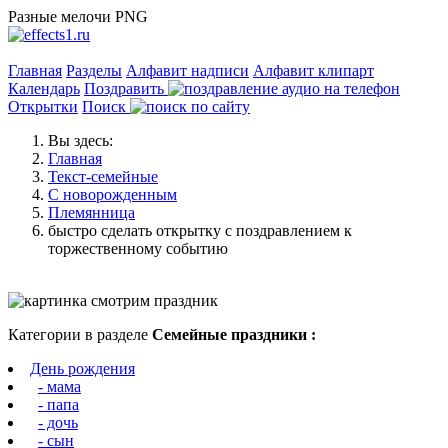
Разные мелочи PNG
Главная
Разделы
Алфавит надписи
Алфавит клипарт
Календарь
Поздравить
Открытки
Поиск
Вы здесь:
Главная
Текст-семейные
С новорожденным
Племянница
быстро сделать открытку с поздравлением к
торжественному событию
Категории в разделе
Семейные праздники :
День рождения
- мама
- папа
- дочь
- сын