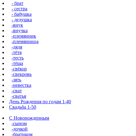
- брат
- сестра
- бабушка
- дедушка
-внук
-внучка
-племянник
-племянница
-дядя
-тётя
-тесть
-тёща
-свёкор
-свекровь
-зять
-невестка
-сват
-сватья
День Рождения по годам 1-40
Свадьба 1-50
С Новорожденным
-сыном
-дочкой
-братиком