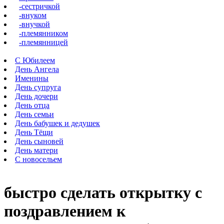
-сестричкой
-внуком
-внучкой
-племянником
-племянницей
С Юбилеем
День Ангела
Именины
День супруга
День дочери
День отца
День семьи
День бабушек и дедушек
День Тёщи
День сыновей
День матери
С новосельем
быстро сделать открытку с
поздравлением к