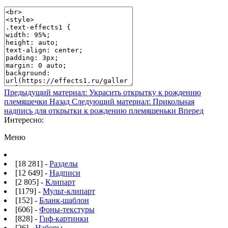
Предыдущий материал: Украсить открытку к рождению
племяшечки
Назад
Следующий материал: Прикольная
надпись для открытки к рождению племяшеньки
Вперед
Интересно:
Меню
[18 281] -
Разделы
[12 649] -
Надписи
[2 805] -
Клипарт
[1179] -
Мульт-клипарт
[152] -
Бланк-шаблон
[606] -
Фоны-текстуры
[828] -
Гиф-картинки
[26] -
Наборы