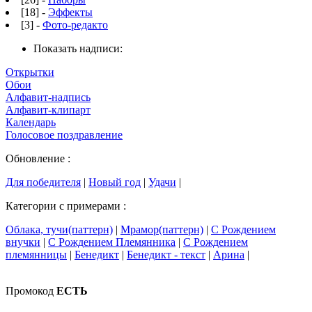
[18] -
Эффекты
[3] -
Фото-редакто
Показать надписи:
Открытки
Обои
Алфавит-надпись
Алфавит-клипарт
Календарь
Голосовое поздравление
Обновление :
Для победителя
|
Новый год
|
Удачи
|
Категории с примерами :
Облака, тучи(паттерн)
|
Мрамор(паттерн)
|
С Рождением
внучки
|
С Рождением Племянника
|
С Рождением
племянницы
|
Бенедикт
|
Бенедикт - текст
|
Арина
|
Промокод
ЕСТЬ