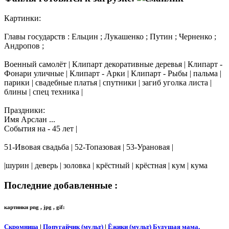
Картинки:
Главы государств : Ельцин ; Лукашенко ; Путин ; Черненко ;
Андропов ;
Военный самолёт | Клипарт декоративные деревья | Клипарт -
Фонари уличные | Клипарт - Арки | Клипарт - Рыбы | пальма |
парики | свадебные платья | спутники | загиб уголка листа |
блины | спец техника |
Праздники:
Имя Арслан ...
События на - 45 лет |
51-Ивовая свадьба | 52-Топазовая | 53-Урановая |
|шурин | деверь | золовка | крёстный | крёстная | кум | кума
Последние добавленные :
картинки png , jpg , gif:
Скромница
|
Попугайчик (мульт)
|
Ёжики (мульт)
Будущая мама,