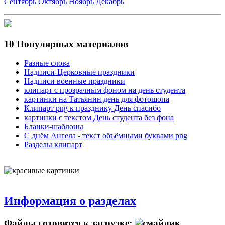
Сентябрь
Октябрь
Ноябрь
Декабрь
10 Популярных материалов
Разные слова
Надписи-Церковные праздники
Надписи военные праздники
клипарт с прозрачным фоном на день студента
картинки на Татьянин день для фотошопа
Клипарт png к празднику День спасибо
картинки с текстом День студента без фона
Бланки-шаблоны
С днём Ангела - текст объёмными буквами png
Разделы клипарт
Информация о разделах
Файлы готовятся к загрузке: