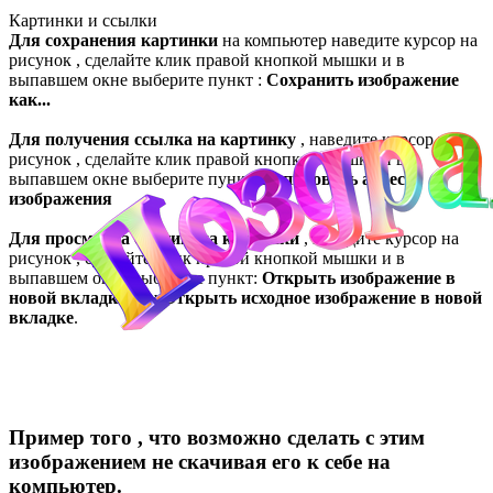
Картинки и ссылки
Для сохранения картинки
на компьютер наведите курсор на
рисунок , сделайте клик правой кнопкой мышки и в
выпавшем окне выберите пункт :
Сохранить изображение
как...
Для получения ссылка на картинку
, наведите курсор на
рисунок , сделайте клик правой кнопкой мышки и в
выпавшем окне выберите пункт:
Копировать адрес
изображения
Для просмотра оригинала картинки
, наведите курсор на
рисунок , сделайте клик правой кнопкой мышки и в
выпавшем окне выберите пункт:
Открыть изображение в
новой вкладке
или
Открыть исходное изображение в новой
вкладке
.
Пример того , что возможно сделать с этим
изображением не скачивая его к себе на
компьютер.