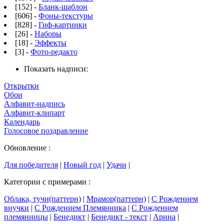
[152] -
Бланк-шаблон
[606] -
Фоны-текстуры
[828] -
Гиф-картинки
[26] -
Наборы
[18] -
Эффекты
[3] -
Фото-редакто
Показать надписи:
Открытки
Обои
Алфавит-надпись
Алфавит-клипарт
Календарь
Голосовое поздравление
Обновление :
Для победителя
|
Новый год
|
Удачи
|
Категории с примерами :
Облака, тучи(паттерн)
|
Мрамор(паттерн)
|
С Рождением
внучки
|
С Рождением Племянника
|
С Рождением
племянницы
|
Бенедикт
|
Бенедикт - текст
|
Арина
|