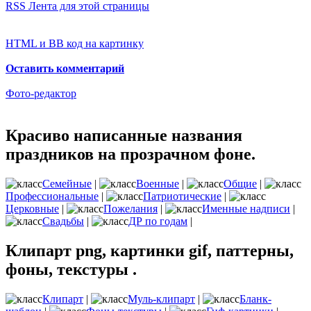
RSS Лента для этой страницы
HTML и BB код на картинку
Оставить комментарий
Фото-редактор
Красиво написанные названия
праздников на прозрачном фоне.
Семейные
|
Военные
|
Общие
|
Профессиональные
|
Патриотические
|
Церковные
|
Пожелания
|
Именные надписи
|
Свадьбы
|
ДР по годам
|
Клипарт png, картинки gif, паттерны,
фоны, текстуры .
Клипарт
|
Муль-клипарт
|
Бланк-