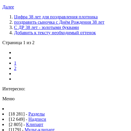
Далее
Цифра 38 лет для поздравления плотника
поздравить сыночка с Днём Рождения 38 лет
С ДР 38 лет - золотыми буквами
Добавить к тексту необходимый оттенок
Страница 1 из 2
1
2
Интересно:
Меню
[18 281] -
Разделы
[12 649] -
Надписи
[2 805] -
Клипарт
[1179] -
Мульт-клипарт