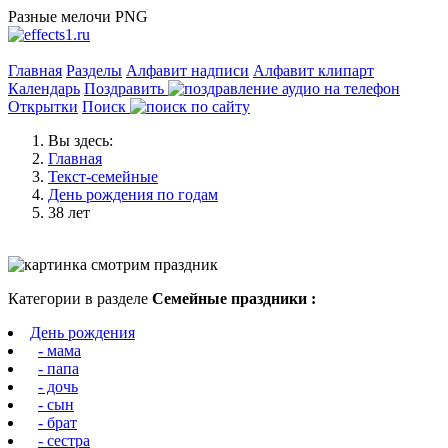
Разные мелочи PNG
Главная
Разделы
Алфавит надписи
Алфавит клипарт
Календарь
Поздравить
Открытки
Поиск
Вы здесь:
Главная
Текст-семейные
День рождения по годам
38 лет
Категории в разделе
Семейные праздники :
День рождения
- мама
- папа
- дочь
- сын
- брат
- сестра