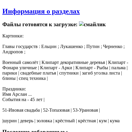
Информация о разделах
Файлы готовятся к загрузке:
Картинки:
Главы государств : Ельцин ; Лукашенко ; Путин ; Черненко ;
Андропов ;
Военный самолёт | Клипарт декоративные деревья | Клипарт -
Фонари уличные | Клипарт - Арки | Клипарт - Рыбы | пальма |
парики | свадебные платья | спутники | загиб уголка листа |
блины | спец техника |
Праздники:
Имя Арслан ...
События на - 45 лет |
51-Ивовая свадьба | 52-Топазовая | 53-Урановая |
|шурин | деверь | золовка | крёстный | крёстная | кум | кума
Последние добавленные :