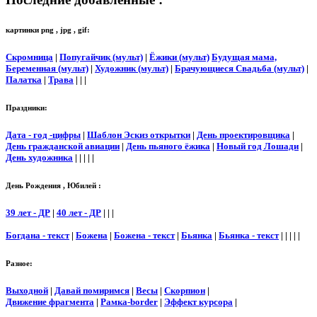
картинки png , jpg , gif:
Скромница
|
Попугайчик (мульт)
|
Ёжики (мульт)
Будущая мама,
Беременная (мульт)
|
Художник (мульт)
|
Брачующиеся Свадьба (мульт)
|
Палатка
|
Трава
| | |
Праздники:
Дата - год -цифры
|
Шаблон Эскиз открытки
|
День проектировщика
|
День гражданской авиации
|
День пьяного ёжика
|
Новый год Лошади
|
День художника
| | | | |
День Рождения , Юбилей :
39 лет - ДР
|
40 лет - ДР
| | |
Богдана - текст
|
Божена
|
Божена - текст
|
Бьянка
|
Бьянка - текст
| | | | |
Разное:
Выходной
|
Давай помиримся
|
Весы
|
Скорпион
|
Движение фрагмента
|
Рамка-border
|
Эффект курсора
|