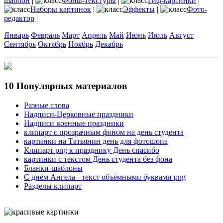
шаблон
|
Фоны-текстуры
|
Гиф-картинки
|
Наборы картинок
|
Эффекты
|
Фото-
редактор
|
Январь
Февраль
Март
Апрель
Май
Июнь
Июль
Август
Сентябрь
Октябрь
Ноябрь
Декабрь
10 Популярных материалов
Разные слова
Надписи-Церковные праздники
Надписи военные праздники
клипарт с прозрачным фоном на день студента
картинки на Татьянин день для фотошопа
Клипарт png к празднику День спасибо
картинки с текстом День студента без фона
Бланки-шаблоны
С днём Ангела - текст объёмными буквами png
Разделы клипарт