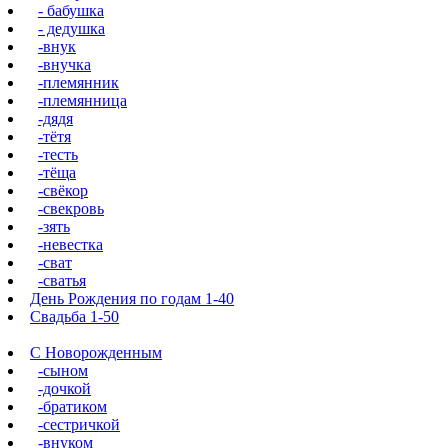
- бабушка
- дедушка
-внук
-внучка
-племянник
-племянница
-дядя
-тётя
-тесть
-тёща
-свёкор
-свекровь
-зять
-невестка
-сват
-сватья
День Рождения по годам 1-40
Свадьба 1-50
С Новорожденным
-сыном
-дочкой
-братиком
-сестричкой
-внуком