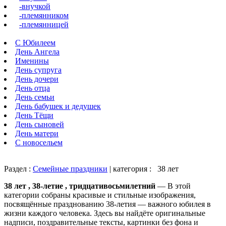
-внучкой
-племянником
-племянницей
С Юбилеем
День Ангела
Именины
День супруга
День дочери
День отца
День семьи
День бабушек и дедушек
День Тёщи
День сыновей
День матери
С новосельем
Раздел :
Семейные праздники
| категория :
38 лет
38 лет , 38-летие , тридцативосьмилетний
— В этой
категории собраны красивые и стильные изображения,
посвящённые празднованию 38-летия — важного юбилея в
жизни каждого человека. Здесь вы найдёте оригинальные
надписи, поздравительные тексты, картинки без фона и