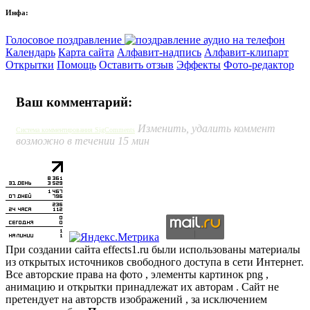
Инфа:
Голосовое поздравление
Календарь
Карта сайта
Алфавит-надпись
Алфавит-клипарт
Открытки
Помощь
Оставить отзыв
Эффекты
Фото-редактор
Ваш комментарий:
Изменить, удалить коммент
Система комментирования SigComments
возможно в течении 15 мин
При создании сайта effects1.ru были использованы материалы
из открытых источников свободного доступа в сети Интернет.
Все авторские права на фото , элементы картинок png ,
анимацию и открытки принадлежат их авторам . Сайт не
претендует на авторств изображений , за исключением