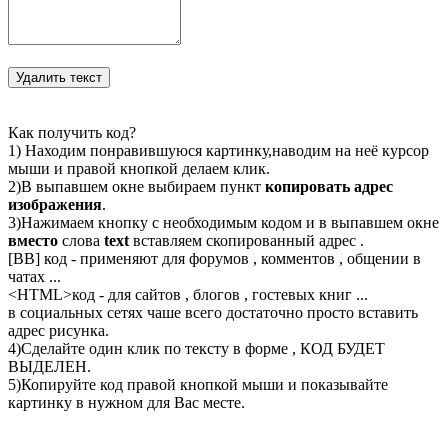
Как получить код?
1) Находим понравившуюся картинку,наводим на неё курсор
мыши и правой кнопкой делаем клик.
2)В выпавшем окне выбираем пункт
копировать адрес
изображения
.
3)Нажимаем кнопку с необходимым кодом и в выпавшем окне
вместо
слова
text
вставляем скопированный адрес .
[BB] код - применяют для форумов , комментов , общении в
чатах ...
<
HTML
>код - для сайтов , блогов , гостевых книг ...
в социальных сетях чаше всего достаточно просто вставить
адрес рисунка.
4)Сделайте один клик по тексту в форме , КОД БУДЕТ
ВЫДЕЛЕН.
5)Копируйте код правой кнопкой мыши и показывайте
картинку в нужном для Вас месте.