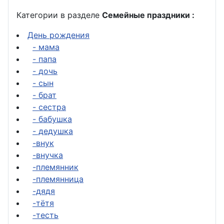
Категории в разделе
Семейные праздники :
День рождения
- мама
- папа
- дочь
- сын
- брат
- сестра
- бабушка
- дедушка
-внук
-внучка
-племянник
-племянница
-дядя
-тётя
-тесть