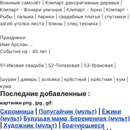
Военный самолёт | Клипарт декоративные деревья |
Клипарт - Фонари уличные | Клипарт - Арки | Клипарт -
Рыбы | пальма | парики | свадебные платья | спутники |
загиб уголка листа | блины | спец техника |
Праздники:
Имя Арслан ...
События на - 45 лет |
51-Ивовая свадьба | 52-Топазовая | 53-Урановая |
|шурин | деверь | золовка | крёстный | крёстная | кум |
кума
Последние добавленные :
картинки png , jpg , gif:
Скромница
|
Попугайчик (мульт)
|
Ёжики
(мульт)
Будущая мама, Беременная (мульт)
|
Художник (мульт)
|
Брачующиеся