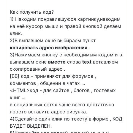
Как получить код?
1) Находим понравившуюся картинку,наводим
на неё курсор мыши и правой кнопкой делаем
клик.
2)В выпавшем окне выбираем пункт
копировать адрес изображения
.
3)Нажимаем кнопку с необходимым кодом и в
выпавшем окне
вместо
слова
text
вставляем
скопированный адрес .
[BB] код - применяют для форумов ,
комментов , общении в чатах ...
<
HTML
>код - для сайтов , блогов , гостевых
книг ...
в социальных сетях чаше всего достаточно
просто вставить адрес рисунка.
4)Сделайте один клик по тексту в форме , КОД
БУДЕТ ВЫДЕЛЕН.
5)Копируйте код правой кнопкой мыши и