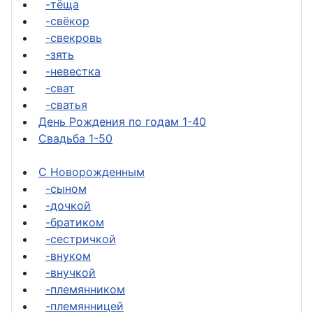
-тёща
-свёкор
-свекровь
-зять
-невестка
-сват
-сватья
День Рождения по годам 1-40
Свадьба 1-50
С Новорожденным
-сыном
-дочкой
-братиком
-сестричкой
-внуком
-внучкой
-племянником
-племянницей