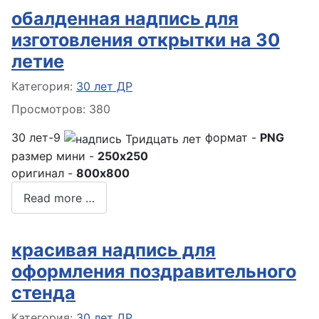
обалденная надпись для
изготовления открытки на 30
летие
Информация о материале
Категория:
30 лет ДР
Просмотров: 380
30 лет-9
формат -
PNG
размер мини -
250x250
оригинал -
800x800
Read more …
красивая надпись для
оформления поздравительного
стенда
Информация о материале
Категория:
30 лет ДР