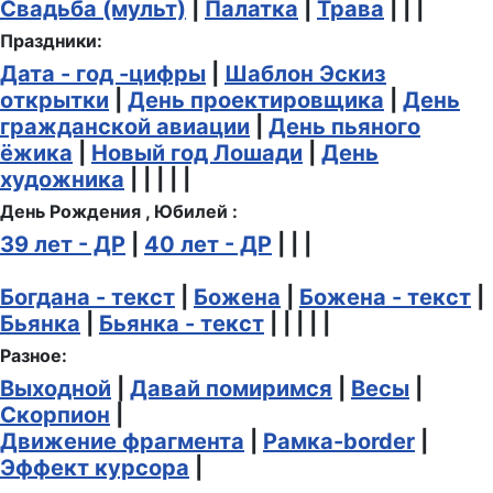
Свадьба (мульт)
|
Палатка
|
Трава
| | |
Праздники:
Дата - год -цифры
|
Шаблон Эскиз
открытки
|
День проектировщика
|
День
гражданской авиации
|
День пьяного
ёжика
|
Новый год Лошади
|
День
художника
| | | | |
День Рождения , Юбилей :
39 лет - ДР
|
40 лет - ДР
| | |
Богдана - текст
|
Божена
|
Божена - текст
|
Бьянка
|
Бьянка - текст
| | | | |
Разное:
Выходной
|
Давай помиримся
|
Весы
|
Скорпион
|
Движение фрагмента
|
Рамка-border
|
Эффект курсора
|