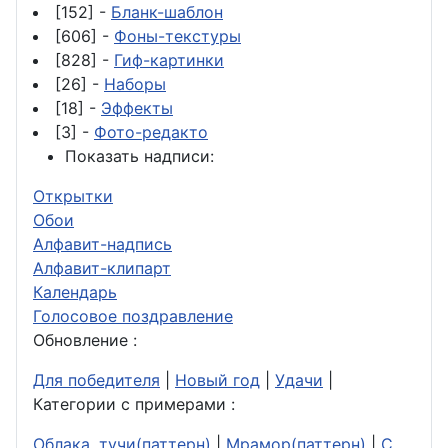
[152] -
Бланк-шаблон
[606] -
Фоны-текстуры
[828] -
Гиф-картинки
[26] -
Наборы
[18] -
Эффекты
[3] -
Фото-редакто
Показать надписи:
Открытки
Обои
Алфавит-надпись
Алфавит-клипарт
Календарь
Голосовое поздравление
Обновление :
Для победителя
|
Новый год
|
Удачи
|
Категории с примерами :
Облака, тучи(паттерн)
|
Мрамор(паттерн)
|
С