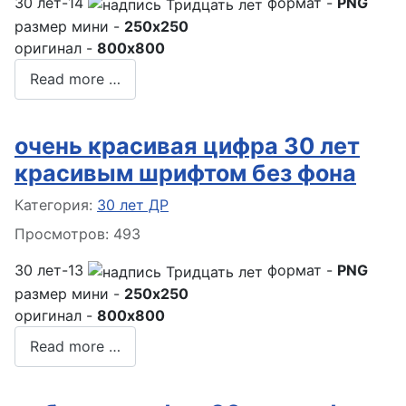
30 лет-14
формат -
PNG
размер мини -
250x250
оригинал -
800x800
Read more …
очень красивая цифра 30 лет
красивым шрифтом без фона
Информация о материале
Категория:
30 лет ДР
Просмотров: 493
30 лет-13
формат -
PNG
размер мини -
250x250
оригинал -
800x800
Read more …