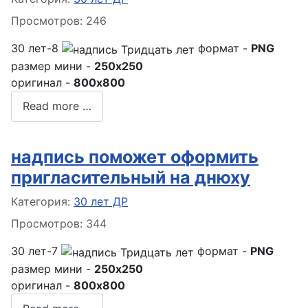
Просмотров: 246
30 лет-8
формат -
PNG
размер мини -
250x250
оригинал -
800x800
Read more …
надпись поможет оформить
пригласительный на днюху
Информация о материале
Категория:
30 лет ДР
Просмотров: 344
30 лет-7
формат -
PNG
размер мини -
250x250
оригинал -
800x800