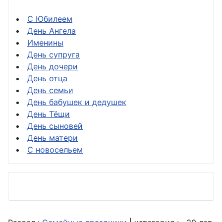
С Юбилеем
День Ангела
Именины
День супруга
День дочери
День отца
День семьи
День бабушек и дедушек
День Тёщи
День сыновей
День матери
С новосельем