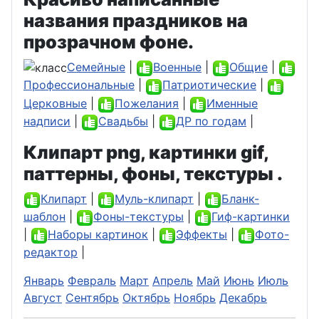
названия праздников на
прозрачном фоне.
Семейные
|
Военные
|
Общие
|
Профессиональные
|
Патриотические
|
Церковные
|
Пожелания
|
Именные
надписи
|
Свадьбы
|
ДР по годам
|
Клипарт png, картинки gif,
паттерны, фоны, текстуры .
Клипарт
|
Муль-клипарт
|
Бланк-
шаблон
|
Фоны-текстуры
|
Гиф-картинки
|
Наборы картинок
|
Эффекты
|
Фото-
редактор
|
Январь
Февраль
Март
Апрель
Май
Июнь
Июль
Август
Сентябрь
Октябрь
Ноябрь
Декабрь