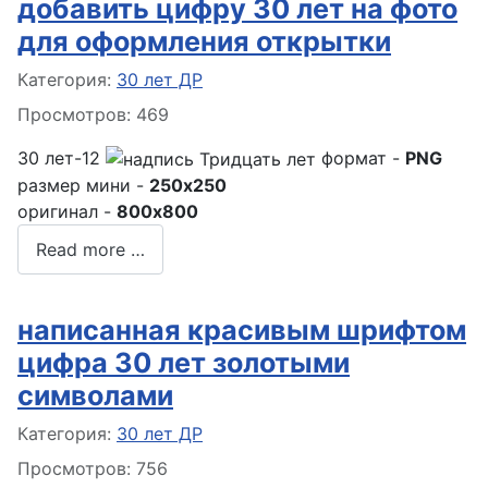
добавить цифру 30 лет на фото
для оформления открытки
Информация о материале
Категория:
30 лет ДР
Просмотров: 469
30 лет-12
формат -
PNG
размер мини -
250x250
оригинал -
800x800
Read more …
написанная красивым шрифтом
цифра 30 лет золотыми
символами
Информация о материале
Категория:
30 лет ДР
Просмотров: 756