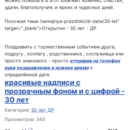
можно пожелать в этот юбилей? Конечно, счастья,
удачи, благополучия, и ярких и чудесных дней.
Похожая тема
/semejnye-prazdniki/dr-data/30-let"
target="_blank">Открытки - 30 лет - ДР
Поздравить с торжественным событием друга,
подругу , коллегу , родственника , сослуживца или
просто знакомого - просто
отправив на телефон
ауди поздравление в нужное время
к
определённой дате.
красивые надписи с
прозрачным фоном и с цифрой -
30 лет
Информация о материале
Категория:
30 лет ДР
Просмотров: 343