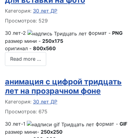
для вставки на фото
Информация о материале
Категория:
30 лет ДР
Просмотров: 529
30 лет-2
формат -
PNG
размер мини -
250x175
оригинал -
800x560
Read more …
анимация с цифрой тридцать
лет на прозрачном фоне
Информация о материале
Категория:
30 лет ДР
Просмотров: 675
30 лет-1
формат -
GIF
размер мини-
250x250