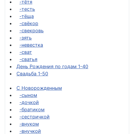
-тётя
-тесть
-тёща
-свёкор
-свекровь
-зять
-невестка
-сват
-сватья
День Рождения по годам 1-40
Свадьба 1-50
С Новорожденным
-сыном
-дочкой
-братиком
-сестричкой
-внуком
-внучкой