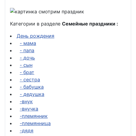
Категории в разделе
Семейные праздники :
День рождения
- мама
- папа
- дочь
- сын
- брат
- сестра
- бабушка
- дедушка
-внук
-внучка
-племянник
-племянница
-дядя