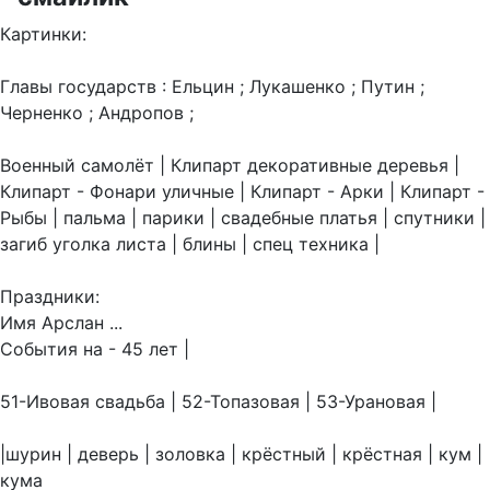
Картинки:
Главы государств : Ельцин ; Лукашенко ; Путин ;
Черненко ; Андропов ;
Военный самолёт | Клипарт декоративные деревья |
Клипарт - Фонари уличные | Клипарт - Арки | Клипарт -
Рыбы | пальма | парики | свадебные платья | спутники |
загиб уголка листа | блины | спец техника |
Праздники:
Имя Арслан ...
События на - 45 лет |
51-Ивовая свадьба | 52-Топазовая | 53-Урановая |
|шурин | деверь | золовка | крёстный | крёстная | кум |
кума