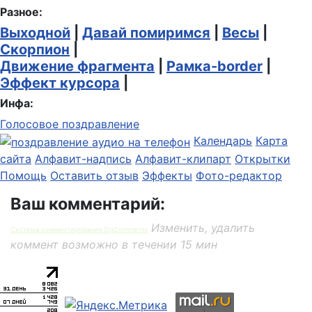
Разное:
Выходной
|
Давай помиримся
|
Весы
|
Скорпион
|
Движение фрагмента
|
Рамка-border
|
Эффект курсора
|
Инфа:
Голосовое поздравление
Календарь
Карта
сайта
Алфавит-надпись
Алфавит-клипарт
Открытки
Помощь
Оставить отзыв
Эффекты
Фото-редактор
Ваш комментарий:
Изменить, удалить
Система комментирования SigComments
коммент возможно в течении 15 мин