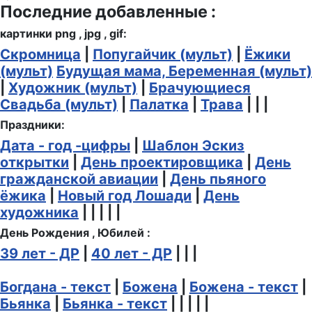
Последние добавленные :
картинки png , jpg , gif:
Скромница
|
Попугайчик (мульт)
|
Ёжики
(мульт)
Будущая мама, Беременная (мульт)
|
Художник (мульт)
|
Брачующиеся
Свадьба (мульт)
|
Палатка
|
Трава
| | |
Праздники:
Дата - год -цифры
|
Шаблон Эскиз
открытки
|
День проектировщика
|
День
гражданской авиации
|
День пьяного
ёжика
|
Новый год Лошади
|
День
художника
| | | | |
День Рождения , Юбилей :
39 лет - ДР
|
40 лет - ДР
| | |
Богдана - текст
|
Божена
|
Божена - текст
|
Бьянка
|
Бьянка - текст
| | | | |