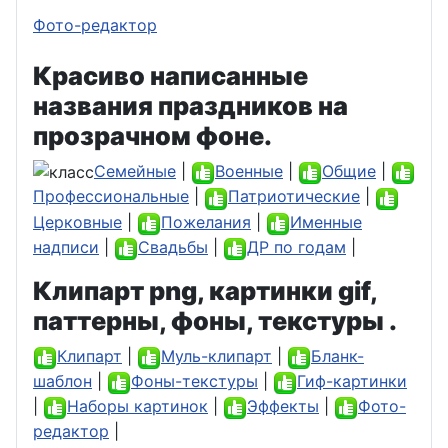
Фото-редактор
Красиво написанные
названия праздников на
прозрачном фоне.
Семейные
|
Военные
|
Общие
|
Профессиональные
|
Патриотические
|
Церковные
|
Пожелания
|
Именные
надписи
|
Свадьбы
|
ДР по годам
|
Клипарт png, картинки gif,
паттерны, фоны, текстуры .
Клипарт
|
Муль-клипарт
|
Бланк-
шаблон
|
Фоны-текстуры
|
Гиф-картинки
|
Наборы картинок
|
Эффекты
|
Фото-
редактор
|