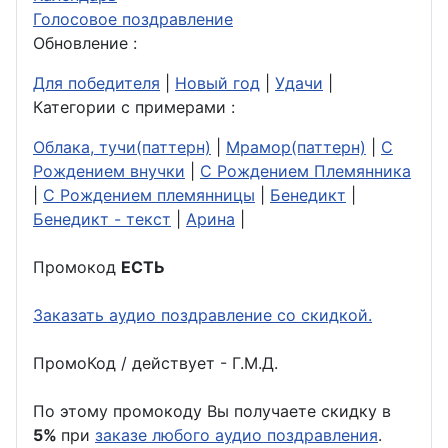
Голосовое поздравление
Обновление :
Для победителя
|
Новый год
|
Удачи
|
Категории с примерами :
Облака, тучи(паттерн)
|
Мрамор(паттерн)
|
С
Рождением внучки
|
С Рождением Племянника
|
С Рождением племянницы
|
Бенедикт
|
Бенедикт - текст
|
Арина
|
Промокод
ЕСТЬ
Заказать аудио поздравление со скидкой.
ПромоКод / действует - Г.М.Д.
По этому промокоду Вы получаете скидку в
5%
при
заказе любого аудио поздравления
.