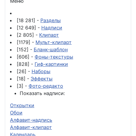
Меню
[18 281] -
Разделы
[12 649] -
Надписи
[2 805] -
Клипарт
[1179] -
Мульт-клипарт
[152] -
Бланк-шаблон
[606] -
Фоны-текстуры
[828] -
Гиф-картинки
[26] -
Наборы
[18] -
Эффекты
[3] -
Фото-редакто
Показать надписи:
Открытки
Обои
Алфавит-надпись
Алфавит-клипарт
Календарь