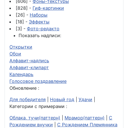
[606] -
Фоны-текстуры
[828] -
Гиф-картинки
[26] -
Наборы
[18] -
Эффекты
[3] -
Фото-редакто
Показать надписи:
Открытки
Обои
Алфавит-надпись
Алфавит-клипарт
Календарь
Голосовое поздравление
Обновление :
Для победителя
|
Новый год
|
Удачи
|
Категории с примерами :
Облака, тучи(паттерн)
|
Мрамор(паттерн)
|
С
Рождением внучки
|
С Рождением Племянника