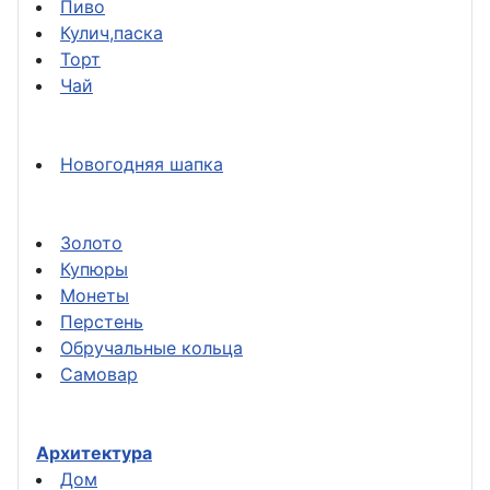
Пиво
Кулич,паска
Торт
Чай
Новогодняя шапка
Золото
Купюры
Монеты
Перстень
Обручальные кольца
Самовар
Архитектура
Дом