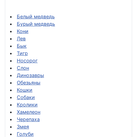
Белый медведь
Бурый медведь
Кони
Лев
Бык
Тигр
Носорог
Слон
Динозавры
Обезьяны
Кошки
Собаки
Кролики
Хамелеон
Черепаха
Змея
Голуби