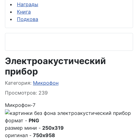
Награды
Книга
Подкова
Электроакустический
прибор
Информация о материале
Категория:
Микрофон
Просмотров: 239
Микрофон-7
формат -
PNG
размер мини -
250x319
оригинал -
750x958