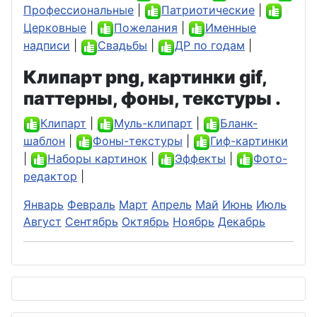
Профессиональные
|
Патриотические
|
Церковные
|
Пожелания
|
Именные
надписи
|
Свадьбы
|
ДР по годам
|
Клипарт png, картинки gif,
паттерны, фоны, текстуры .
Клипарт
|
Муль-клипарт
|
Бланк-
шаблон
|
Фоны-текстуры
|
Гиф-картинки
|
Наборы картинок
|
Эффекты
|
Фото-
редактор
|
Январь
Февраль
Март
Апрель
Май
Июнь
Июль
Август
Сентябрь
Октябрь
Ноябрь
Декабрь