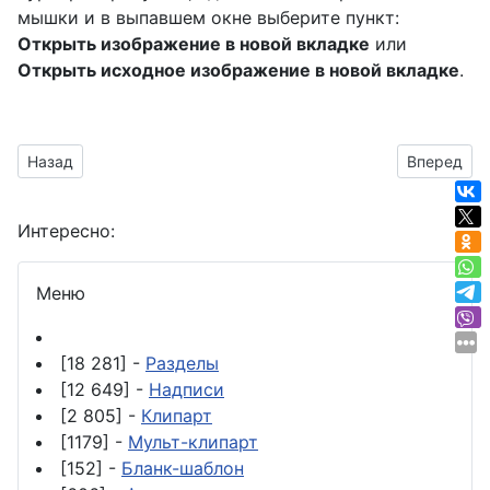
мышки и в выпавшем окне выберите пункт:
Открыть изображение в новой вкладке
или
Открыть исходное изображение в новой вкладке
.
Предыдущий материал: клипарт с микрофоном
Следующий
Назад
Вперед
Интересно:
Меню
[18 281] -
Разделы
[12 649] -
Надписи
[2 805] -
Клипарт
[1179] -
Мульт-клипарт
[152] -
Бланк-шаблон