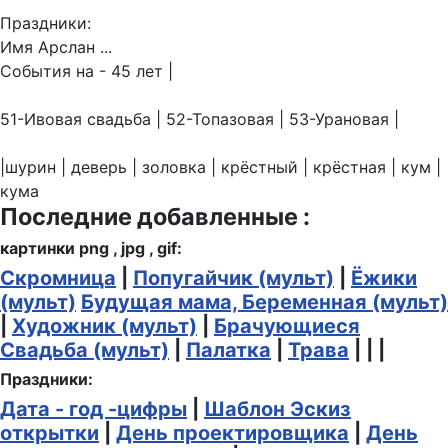
Праздники:
Имя Арслан ...
События на - 45 лет |
51-Ивовая свадьба | 52-Топазовая | 53-Урановая |
|шурин | деверь | золовка | крёстный | крёстная | кум |
кума
Последние добавленные :
картинки png , jpg , gif:
Скромница
|
Попугайчик (мульт)
|
Ёжики
(мульт)
Будущая мама, Беременная (мульт)
|
Художник (мульт)
|
Брачующиеся
Свадьба (мульт)
|
Палатка
|
Трава
| | |
Праздники:
Дата - год -цифры
|
Шаблон Эскиз
открытки
|
День проектировщика
|
День