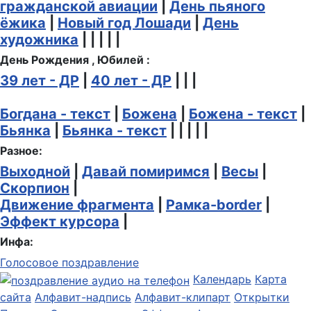
гражданской авиации
|
День пьяного
ёжика
|
Новый год Лошади
|
День
художника
| | | | |
День Рождения , Юбилей :
39 лет - ДР
|
40 лет - ДР
| | |
Богдана - текст
|
Божена
|
Божена - текст
|
Бьянка
|
Бьянка - текст
| | | | |
Разное:
Выходной
|
Давай помиримся
|
Весы
|
Скорпион
|
Движение фрагмента
|
Рамка-border
|
Эффект курсора
|
Инфа:
Голосовое поздравление
Календарь
Карта
сайта
Алфавит-надпись
Алфавит-клипарт
Открытки