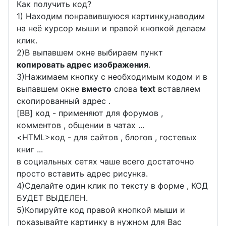
Как получить код?
1) Находим понравившуюся картинку,наводим
на неё курсор мыши и правой кнопкой делаем
клик.
2)В выпавшем окне выбираем пункт
копировать адрес изображения
.
3)Нажимаем кнопку с необходимым кодом и в
выпавшем окне
вместо
слова
text
вставляем
скопированный адрес .
[BB] код - применяют для форумов ,
комментов , общении в чатах ...
<
HTML
>код - для сайтов , блогов , гостевых
книг ...
в социальных сетях чаше всего достаточно
просто вставить адрес рисунка.
4)Сделайте один клик по тексту в форме , КОД
БУДЕТ ВЫДЕЛЕН.
5)Копируйте код правой кнопкой мыши и
показывайте картинку в нужном для Вас