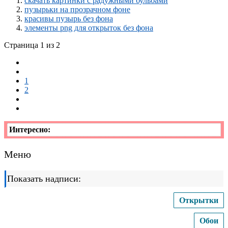
скачать картинки с радужными бульбами
пузырьки на прозрачном фоне
красивы пузырь без фона
элементы png для открыток без фона
Страница 1 из 2
1
2
Интересно:
Меню
Показать надписи:
Открытки
Обои