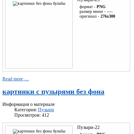
Печатная
Ракушка
формат -
PNG
Архитектура
машинка
размер мини -
----
Дом
оригинал -
276x300
Компас
Церкви
Спорт
Фото-
Тренажёр
Сундук
видеокамера
Велосипед
Телефон
Мяч
Знаменитости
Петр I
Шахматы
Разное
Николай II
Read more …
Рамки
Спортивный
уголок
картинки с пузырями без фона
Ленин
Уголок
Бокс
Сталин
Блики , искры
Информация о материале
Категория:
Пузыри
Палатка
Хрущёв
Просмотров: 412
Пузыри
Брежнев
Гвардейская
Пузыри-22