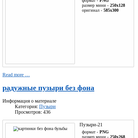
формат -
PNG
лента
размер мини -
250x128
оригинал -
585x300
Награды
Книга
Подкова
Read more …
радужные пузыри без фона
Информация о материале
Категория:
Пузыри
Просмотров: 436
Пузыри-21
формат -
PNG
размер мини -
250x268