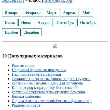
Эффекты
|
Фото-редактор
|
Январь
Февраль
Март
Апрель
Май
Июнь
Июль
Август
Сентябрь
Октябрь
Ноябрь
Декабрь
10 Популярных материалов
Разные слова
Надписи-Церковные праздники
Надписи военные праздники
клипарт с прозрачным фоном на день студента
картинки на Татьянин день для фотошопа
Клипарт png к празднику День спасибо
картинки с текстом День студента без фона
Бланки-шаблоны
С днём Ангела - текст объёмными буквами png
Разделы клипарт