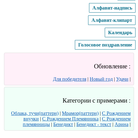
Алфавит-надпись
Алфавит-клипарт
Календарь
Голосовое поздравление
Обновление :
Для победителя
|
Новый год
|
Удачи
|
Категории с примерами :
Облака, тучи(паттерн)
|
Мрамор(паттерн)
|
С Рождением
внучки
|
С Рождением Племянника
|
С Рождением
племянницы
|
Бенедикт
|
Бенедикт - текст
|
Арина
|