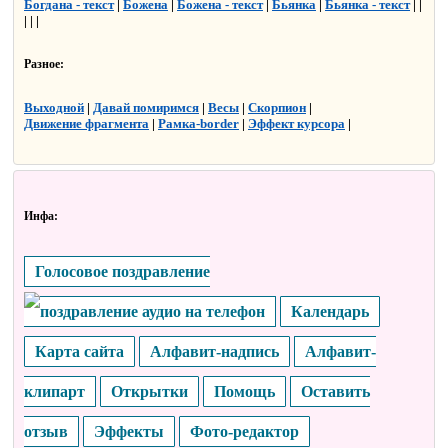
Богдана - текст
|
Божена
|
Божена - текст
|
Бьянка
|
Бьянка - текст
| |
| | |
Разное:
Выходной
|
Давай помиримся
|
Весы
|
Скорпион
|
Движение фрагмента
|
Рамка-border
|
Эффект курсора
|
Инфа:
Голосовое поздравление
Календарь
Карта сайта
Алфавит-надпись
Алфавит-
клипарт
Открытки
Помощь
Оставить
отзыв
Эффекты
Фото-редактор