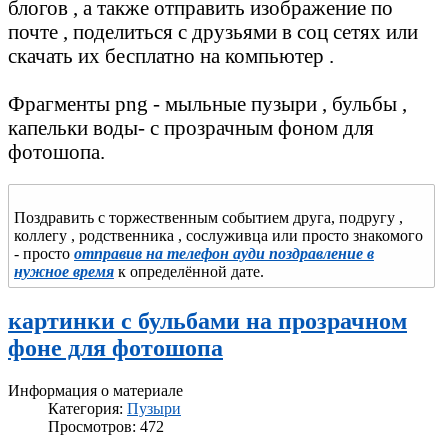
блогов , а также отправить изображение по
Гражданский
Шашлык
почте , поделиться с друзьями в соц сетях или
самолёт
скачать их бесплатно на компьютер .
Белый медведь
Виноград
Парусник
Бурый медведь
Фрагменты png - мыльные пузыри , бульбы ,
Шампанское
Легковой
капельки воды- с прозрачным фоном для
Кони
Шоколад
фотошопа.
автомобиль
Лев
Ассорти
Мотоциклы
фруктовое
Бык
Поздравить с торжественным событием друга, подругу ,
Пожарный
коллегу , родственника , сослуживца или просто знакомого
Сыр
Тигр
- просто
отправив на телефон ауди поздравление в
автомобиль
нужное время
к определённой дате.
Ракообразные
Носорог
Машина скорой
картинки с бульбами на прозрачном
помощи
Пиво
Слон
фоне для фотошопа
Машины МВД
Кулич,паска
Динозавры
Информация о материале
Торт
Категория:
Пузыри
Обезьяны
Просмотров: 472
Гитара
Чай