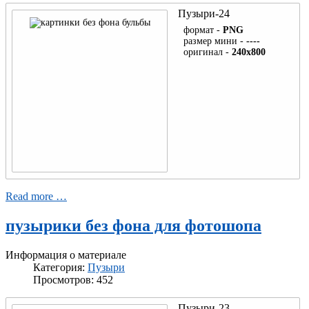
Кошки
Пузыри-24
Барабанная
Собаки
формат -
PNG
установка
размер мини -
----
Новогодняя
оригинал -
240x800
Кролики
Патефон
шапка
Хамелеон
Клавиши
Черепаха
Микроскоп
Золото
Змея
Люстра
Купюры
Голуби
Компьютеры
Монеты
Попугаи
Read more …
Часы
Перстень
Чайки
пузырики без фона для фотошопа
Микрофон
Обручальные
Бабочки
кольца
Роботы
Информация о материале
Категория:
Пузыри
Паук
Самовар
Просмотров: 452
Радио
Морская звезда
Пузыри-23