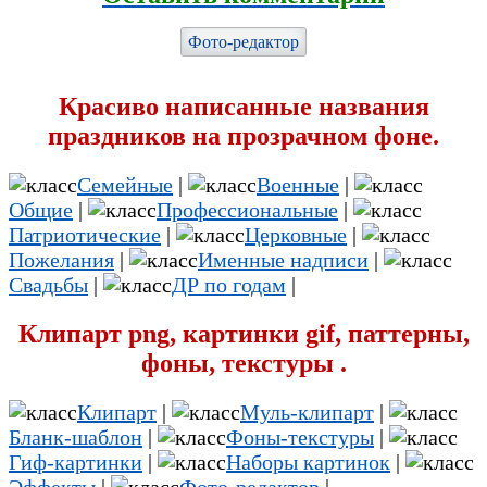
Фото-редактор
Красиво написанные названия
праздников на прозрачном фоне.
Семейные
|
Военные
|
Общие
|
Профессиональные
|
Патриотические
|
Церковные
|
Пожелания
|
Именные надписи
|
Свадьбы
|
ДР по годам
|
Клипарт png, картинки gif, паттерны,
фоны, текстуры .
Клипарт
|
Муль-клипарт
|
Бланк-шаблон
|
Фоны-текстуры
|
Гиф-картинки
|
Наборы картинок
|