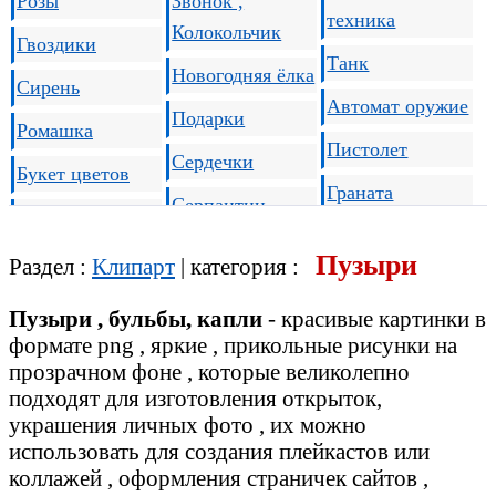
Розы
Звонок ,
техника
Колокольчик
Гвоздики
Танк
Новогодняя ёлка
Сирень
Автомат оружие
Подарки
Ромашка
Пистолет
Сердечки
Букет цветов
Граната
Серпантин
Дерево
Пушка
Салют
Пузыри
Пальма
Раздел :
Клипарт
| категория :
Подводные
Воздушный шар
Коряги
лодки
Пузыри , бульбы, капли
- красивые картинки в
Новогодняя
формате png , яркие , прикольные рисунки на
Трава
Корабль ВМФ
мишура
прозрачном фоне , которые великолепно
подходят для изготовления открыток,
Военные
Ёлочные
украшения личных фото , их можно
самолеты
Девушки
украшения
использовать для создания плейкастов или
коллажей , оформления страничек сайтов ,
Скромница