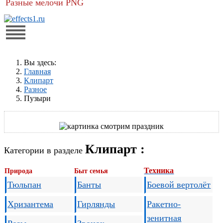
Разные мелочи PNG
Вы здесь:
Главная
Клипарт
Разное
Пузыри
Клипарт :
Категории в разделе
Техника
Природа
Быт семья
Тюльпан
Банты
Боевой вертолёт
Хризантема
Гирлянды
Ракетно-
зенитная