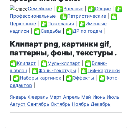
Семейные
|
Военные
|
Общие
|
Профессиональные
|
Патриотические
|
Церковные
|
Пожелания
|
Именные
надписи
|
Свадьбы
|
ДР по годам
|
Клипарт png, картинки gif,
паттерны, фоны, текстуры .
Клипарт
|
Муль-клипарт
|
Бланк-
шаблон
|
Фоны-текстуры
|
Гиф-картинки
|
Наборы картинок
|
Эффекты
|
Фото-
редактор
|
Январь
Февраль
Март
Апрель
Май
Июнь
Июль
Август
Сентябрь
Октябрь
Ноябрь
Декабрь