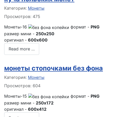
Информация о материале
Категория:
Монеты
Просмотров: 475
Монеты-16
формат -
PNG
размер мини -
250x250
оригинал -
600x600
Read more …
монеты стопочками без фона
Информация о материале
Категория:
Монеты
Просмотров: 604
Монеты-15
формат -
PNG
размер мини -
250x172
оригинал -
600x412