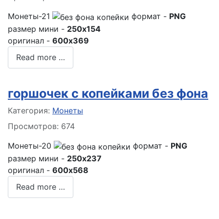
Монеты-21
формат -
PNG
размер мини -
250x154
оригинал -
600x369
Read more …
горшочек с копейками без фона
Информация о материале
Категория:
Монеты
Просмотров: 674
Монеты-20
формат -
PNG
размер мини -
250x237
оригинал -
600x568
Read more …