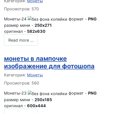
Информация о материале
Категория:
Монеты
Просмотров: 570
Монеты-24
формат -
PNG
размер мини -
250x271
оригинал -
582x630
Read more …
монеты в лампочке
изображение для фотошопа
Информация о материале
Категория:
Монеты
Просмотров: 560
Монеты-23
формат -
PNG
размер мини -
250x185
оригинал -
600x444