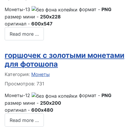
Монеты-13
формат -
PNG
размер мини -
250x228
оригинал -
600x547
Read more …
горшочек с золотыми монетами
для фотошопа
Информация о материале
Категория:
Монеты
Просмотров: 731
Монеты-12
формат -
PNG
размер мини -
250x200
оригинал -
600x480
Read more …