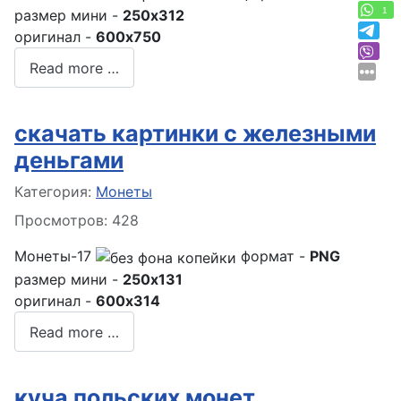
1
размер мини -
250x312
оригинал -
600x750
Read more …
скачать картинки с железными
деньгами
Информация о материале
Категория:
Монеты
Просмотров: 428
Монеты-17
формат -
PNG
размер мини -
250x131
оригинал -
600x314
Read more …
куча польских монет