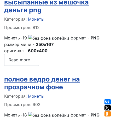
высыпанные из мешочка
деньги png
Информация о материале
Категория:
Монеты
Просмотров: 812
Монеты-19
формат -
PNG
размер мини -
250x167
оригинал -
600x400
Read more …
полное ведро денег на
прозрачном фоне
Информация о материале
Категория:
Монеты
Просмотров: 902
Монеты-18
формат -
PNG