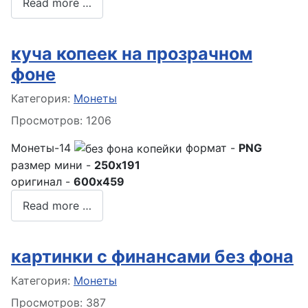
Read more …
куча копеек на прозрачном
фоне
Информация о материале
Категория:
Монеты
Просмотров: 1206
Монеты-14
формат -
PNG
размер мини -
250x191
оригинал -
600x459
Read more …
картинки с финансами без фона
Информация о материале
Категория:
Монеты
Просмотров: 387