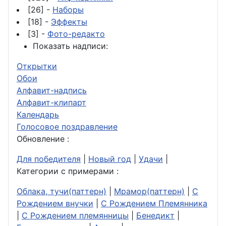
[26] -
Наборы
[18] -
Эффекты
[3] -
Фото-редакто
Показать надписи:
Открытки
Обои
Алфавит-надпись
Алфавит-клипарт
Календарь
Голосовое поздравление
Обновление :
Для победителя
|
Новый год
|
Удачи
|
Категории с примерами :
Облака, тучи(паттерн)
|
Мрамор(паттерн)
|
С
Рождением внучки
|
С Рождением Племянника
|
С Рождением племянницы
|
Бенедикт
|