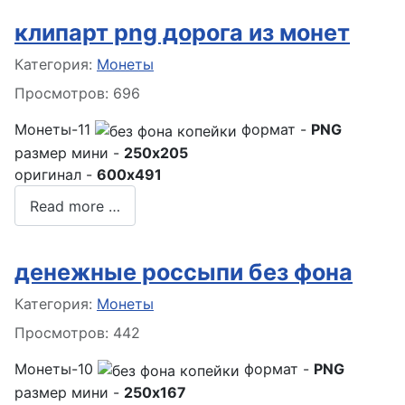
клипарт png дорога из монет
Информация о материале
Категория:
Монеты
Просмотров: 696
Монеты-11
формат -
PNG
размер мини -
250x205
оригинал -
600x491
Read more …
денежные россыпи без фона
Информация о материале
Категория:
Монеты
Просмотров: 442
Монеты-10
формат -
PNG
размер мини -
250x167