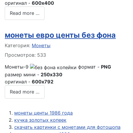
оригинал -
600x400
Read more …
монеты евро центы без фона
Информация о материале
Категория:
Монеты
Просмотров: 533
Монеты-9
формат -
PNG
размер мини -
250x330
оригинал -
600x792
Read more …
монеты центы 1986 года
кучка золотых копеек
скачать картинки с монетами для фотошопа