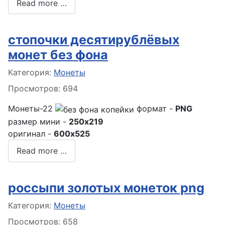
Read more …
стопочки десятирублёвых
монет без фона
Информация о материале
Категория:
Монеты
Просмотров: 694
Монеты-22
формат -
PNG
размер мини -
250x219
оригинал -
600x525
Read more …
россыпи золотых монеток png
Информация о материале
Категория:
Монеты
Просмотров: 658