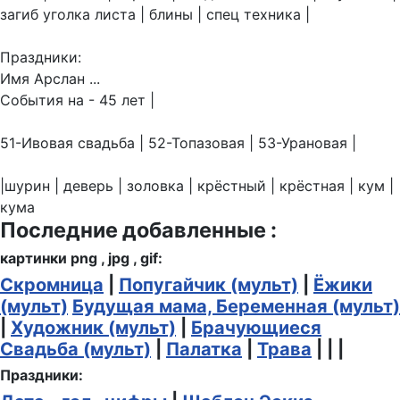
загиб уголка листа | блины | спец техника |
Праздники:
Имя Арслан ...
События на - 45 лет |
51-Ивовая свадьба | 52-Топазовая | 53-Урановая |
|шурин | деверь | золовка | крёстный | крёстная | кум |
кума
Последние добавленные :
картинки png , jpg , gif:
Скромница
|
Попугайчик (мульт)
|
Ёжики
(мульт)
Будущая мама, Беременная (мульт)
|
Художник (мульт)
|
Брачующиеся
Свадьба (мульт)
|
Палатка
|
Трава
| | |
Праздники: