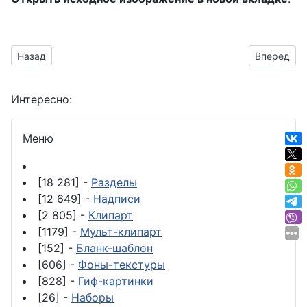
Предыдущий материал: клипарт без фона - книги
Следующий
Назад
Вперед
Интересно:
Меню
[18 281] -
Разделы
[12 649] -
Надписи
[2 805] -
Клипарт
[1179] -
Мульт-клипарт
[152] -
Бланк-шаблон
[606] -
Фоны-текстуры
[828] -
Гиф-картинки
[26] -
Наборы