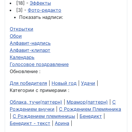
[18] -
Эффекты
[3] -
Фото-редакто
Показать надписи:
Открытки
Обои
Алфавит-надпись
Алфавит-клипарт
Календарь
Голосовое поздравление
Обновление :
Для победителя
|
Новый год
|
Удачи
|
Категории с примерами :
Облака, тучи(паттерн)
|
Мрамор(паттерн)
|
С
Рождением внучки
|
С Рождением Племянника
|
С Рождением племянницы
|
Бенедикт
|
Бенедикт - текст
|
Арина
|