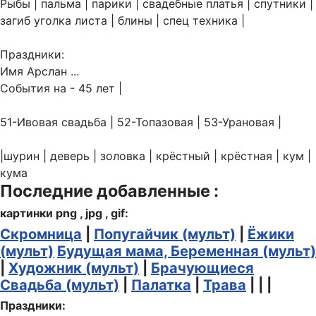
Рыбы | пальма | парики | свадебные платья | спутники |
загиб уголка листа | блины | спец техника |
Праздники:
Имя Арслан ...
События на - 45 лет |
51-Ивовая свадьба | 52-Топазовая | 53-Урановая |
|шурин | деверь | золовка | крёстный | крёстная | кум |
кума
Последние добавленные :
картинки png , jpg , gif:
Скромница
|
Попугайчик (мульт)
|
Ёжики
(мульт)
Будущая мама, Беременная (мульт)
|
Художник (мульт)
|
Брачующиеся
Свадьба (мульт)
|
Палатка
|
Трава
| | |
Праздники: