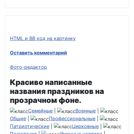
HTML и BB код на картинку
Оставить комментарий
Фото-редактор
Красиво написанные
названия праздников на
прозрачном фоне.
Семейные
|
Военные
|
Общие
|
Профессиональные
|
Патриотические
|
Церковные
|
Пожелания
|
Именные надписи
|