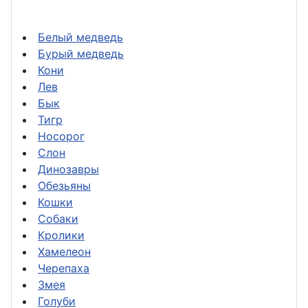
Белый медведь
Бурый медведь
Кони
Лев
Бык
Тигр
Носорог
Слон
Динозавры
Обезьяны
Кошки
Собаки
Кролики
Хамелеон
Черепаха
Змея
Голуби