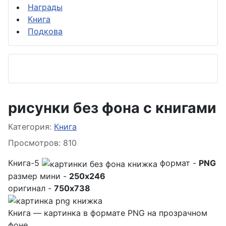
Награды
Книга
Подкова
рисунки без фона с книгами
Информация о материале
Категория:
Книга
Просмотров: 810
Книга-5
формат -
PNG
размер мини -
250x246
оригинал -
750x738
Книга — картинка в формате PNG на прозрачном
фоне.