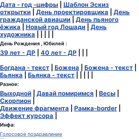
Дата - год -цифры
|
Шаблон Эскиз
открытки
|
День проектировщика
|
День
гражданской авиации
|
День пьяного
ёжика
|
Новый год Лошади
|
День
художника
| | | | |
День Рождения , Юбилей :
39 лет - ДР
|
40 лет - ДР
| | |
Богдана - текст
|
Божена
|
Божена - текст
|
Бьянка
|
Бьянка - текст
| | | | |
Разное:
Выходной
|
Давай помиримся
|
Весы
|
Скорпион
|
Движение фрагмента
|
Рамка-border
|
Эффект курсора
|
Инфа:
Голосовое поздравление