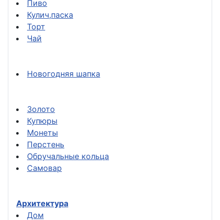
Пиво
Кулич,паска
Торт
Чай
Новогодняя шапка
Золото
Купюры
Монеты
Перстень
Обручальные кольца
Самовар
Архитектура
Дом