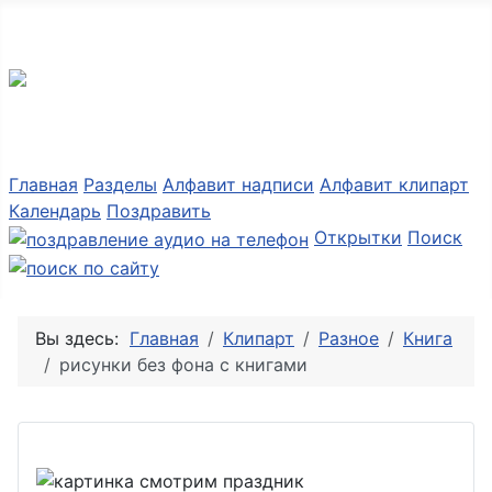
Разные мелочи PNG
Главная
Разделы
Алфавит надписи
Алфавит клипарт
Календарь
Поздравить
Открытки
Поиск
Вы здесь:
Главная
Клипарт
Разное
Книга
рисунки без фона с книгами