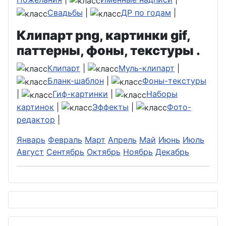
Свадьбы
|
ДР по годам
|
Клипарт png, картинки gif,
паттерны, фоны, текстуры .
Клипарт
|
Муль-клипарт
|
Бланк-шаблон
|
Фоны-текстуры
|
Гиф-картинки
|
Наборы
картинок
|
Эффекты
|
Фото-
редактор
|
Январь
Февраль
Март
Апрель
Май
Июнь
Июль
Август
Сентябрь
Октябрь
Ноябрь
Декабрь