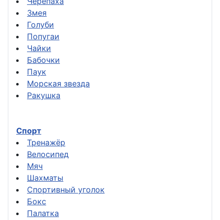
Черепаха
Змея
Голуби
Попугаи
Чайки
Бабочки
Паук
Морская звезда
Ракушка
Спорт
Тренажёр
Велосипед
Мяч
Шахматы
Спортивный уголок
Бокс
Палатка