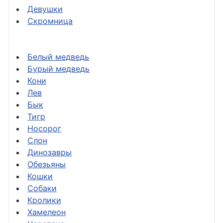
Девушки
Скромница
Белый медведь
Бурый медведь
Кони
Лев
Бык
Тигр
Носорог
Слон
Динозавры
Обезьяны
Кошки
Собаки
Кролики
Хамелеон