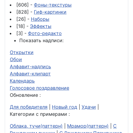
[606] -
Фоны-текстуры
[828] -
Гиф-картинки
[26] -
Наборы
[18] -
Эффекты
[3] -
Фото-редакто
Показать надписи:
Открытки
Обои
Алфавит-надпись
Алфавит-клипарт
Календарь
Голосовое поздравление
Обновление :
Для победителя
|
Новый год
|
Удачи
|
Категории с примерами :
Облака, тучи(паттерн)
|
Мрамор(паттерн)
|
С