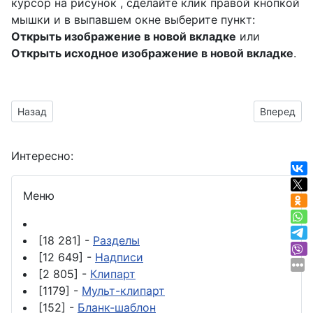
курсор на рисунок , сделайте клик правой кнопкой
мышки и в выпавшем окне выберите пункт:
Открыть изображение в новой вкладке
или
Открыть исходное изображение в новой вкладке
.
Предыдущий материал: фоторамка монитор с прозрачным ф
Следующий
Назад
Вперед
Интересно:
Меню
[18 281] -
Разделы
[12 649] -
Надписи
[2 805] -
Клипарт
[1179] -
Мульт-клипарт
[152] -
Бланк-шаблон