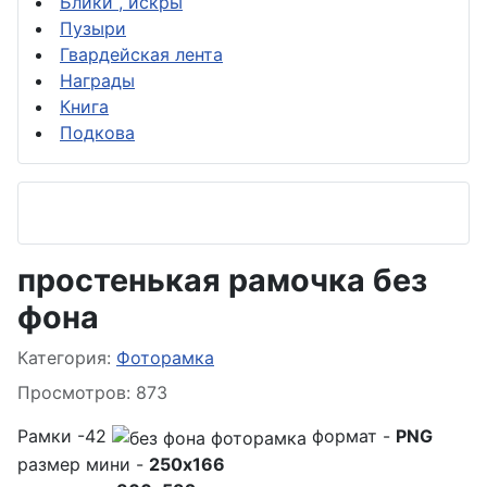
Блики , искры
Пузыри
Гвардейская лента
Награды
Книга
Подкова
простенькая рамочка без
фона
Информация о материале
Категория:
Фоторамка
Просмотров: 873
Рамки -42
формат -
PNG
размер мини -
250x166