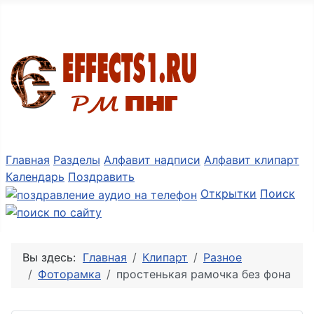
Разные мелочи PNG
Главная
Разделы
Алфавит надписи
Алфавит клипарт
Календарь
Поздравить
Открытки
Поиск
Вы здесь:
Главная
Клипарт
Разное
Фоторамка
простенькая рамочка без фона