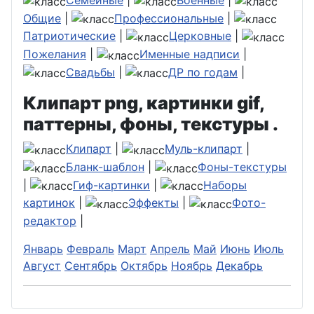
Семейные
|
Военные
|
Общие
|
Профессиональные
|
Патриотические
|
Церковные
|
Пожелания
|
Именные надписи
|
Свадьбы
|
ДР по годам
|
Клипарт png, картинки gif,
паттерны, фоны, текстуры .
Клипарт
|
Муль-клипарт
|
Бланк-шаблон
|
Фоны-текстуры
|
Гиф-картинки
|
Наборы
картинок
|
Эффекты
|
Фото-
редактор
|
Январь
Февраль
Март
Апрель
Май
Июнь
Июль
Август
Сентябрь
Октябрь
Ноябрь
Декабрь