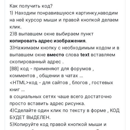
Как получить код?
1) Находим понравившуюся картинку,наводим
на неё курсор мыши и правой кнопкой делаем
клик.
2)В выпавшем окне выбираем пункт
копировать адрес изображения
.
3)Нажимаем кнопку с необходимым кодом и в
выпавшем окне
вместо
слова
text
вставляем
скопированный адрес .
[BB] код - применяют для форумов ,
комментов , общении в чатах ...
<
HTML
>код - для сайтов , блогов , гостевых
книг ...
в социальных сетях чаше всего достаточно
просто вставить адрес рисунка.
4)Сделайте один клик по тексту в форме , КОД
БУДЕТ ВЫДЕЛЕН.
5)Копируйте код правой кнопкой мыши и