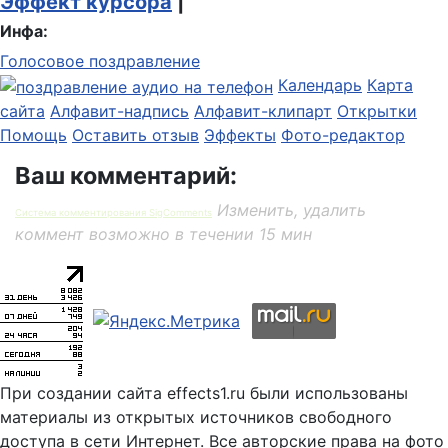
Эффект курсора
|
Инфа:
Голосовое поздравление
Календарь
Карта
сайта
Алфавит-надпись
Алфавит-клипарт
Открытки
Помощь
Оставить отзыв
Эффекты
Фото-редактор
Ваш комментарий:
Изменить, удалить
Система комментирования SigComments
коммент возможно в течении 15 мин
При создании сайта effects1.ru были использованы
материалы из открытых источников свободного
доступа в сети Интернет. Все авторские права на фото