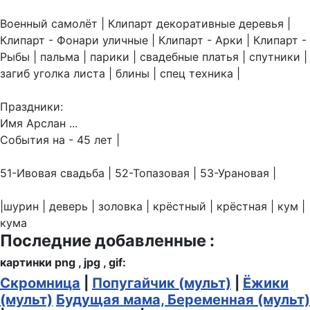
Военный самолёт | Клипарт декоративные деревья |
Клипарт - Фонари уличные | Клипарт - Арки | Клипарт -
Рыбы | пальма | парики | свадебные платья | спутники |
загиб уголка листа | блины | спец техника |
Праздники:
Имя Арслан ...
События на - 45 лет |
51-Ивовая свадьба | 52-Топазовая | 53-Урановая |
|шурин | деверь | золовка | крёстный | крёстная | кум |
кума
Последние добавленные :
картинки png , jpg , gif:
Скромница
|
Попугайчик (мульт)
|
Ёжики
(мульт)
Будущая мама, Беременная (мульт)