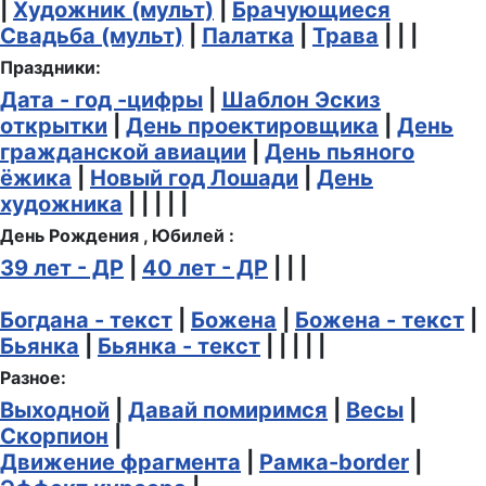
|
Художник (мульт)
|
Брачующиеся
Свадьба (мульт)
|
Палатка
|
Трава
| | |
Праздники:
Дата - год -цифры
|
Шаблон Эскиз
открытки
|
День проектировщика
|
День
гражданской авиации
|
День пьяного
ёжика
|
Новый год Лошади
|
День
художника
| | | | |
День Рождения , Юбилей :
39 лет - ДР
|
40 лет - ДР
| | |
Богдана - текст
|
Божена
|
Божена - текст
|
Бьянка
|
Бьянка - текст
| | | | |
Разное:
Выходной
|
Давай помиримся
|
Весы
|
Скорпион
|
Движение фрагмента
|
Рамка-border
|