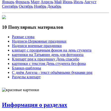
Январь
Февраль
Март
Апрель
Май
Июнь
Июль
Август
Сентябрь
Октябрь
Ноябрь
Декабрь
10 Популярных материалов
Разные слова
Надписи-Церковные праздники
Надписи военные праздники
клипарт с прозрачным фоном на день студента
картинки на Татьянин день для фотошопа
Клипарт png к празднику День спасибо
картинки с текстом День студента без фона
Бланки-шаблоны
С днём Ангела - текст объёмными буквами png
Разделы клипарт
Информация о разделах