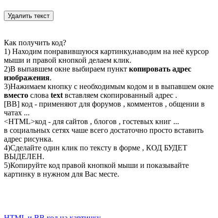
Как получить код?
1) Находим понравившуюся картинку,наводим на неё курсор
мыши и правой кнопкой делаем клик.
2)В выпавшем окне выбираем пункт
копировать адрес
изображения
.
3)Нажимаем кнопку с необходимым кодом и в выпавшем окне
вместо
слова
text
вставляем скопированный адрес .
[BB] код - применяют для форумов , комментов , общении в
чатах ...
<
HTML
>код - для сайтов , блогов , гостевых книг ...
в социальных сетях чаше всего достаточно просто вставить
адрес рисунка.
4)Сделайте один клик по тексту в форме , КОД БУДЕТ
ВЫДЕЛЕН.
5)Копируйте код правой кнопкой мыши и показывайте
картинку в нужном для Вас месте.
HTML и BB код на картинку