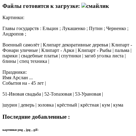
Файлы готовятся к загрузке:
Картинки:
Главы государств : Ельцин ; Лукашенко ; Путин ; Черненко ;
Андропов ;
Военный самолёт | Клипарт декоративные деревья | Клипарт -
Фонари уличные | Клипарт - Арки | Клипарт - Рыбы | пальма |
парики | свадебные платья | спутники | загиб уголка листа |
блины | спец техника |
Праздники:
Имя Арслан ...
События на - 45 лет |
51-Ивовая свадьба | 52-Топазовая | 53-Урановая |
|шурин | деверь | золовка | крёстный | крёстная | кум | кума
Последние добавленные :
картинки png , jpg , gif: