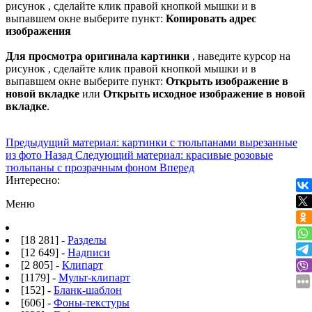
рисунок , сделайте клик правой кнопкой мышки и в
выпавшем окне выберите пункт:
Копировать адрес
изображения
Для просмотра оригинала картинки
, наведите курсор на
рисунок , сделайте клик правой кнопкой мышки и в
выпавшем окне выберите пункт:
Открыть изображение в
новой вкладке
или
Открыть исходное изображение в новой
вкладке
.
Предыдущий материал: картинки с тюльпанами вырезанные
из фото
Назад
Следующий материал: красивые розовые
тюльпаны с прозрачным фоном
Вперед
Интересно:
Меню
[18 281] -
Разделы
[12 649] -
Надписи
[2 805] -
Клипарт
[1179] -
Мульт-клипарт
[152] -
Бланк-шаблон
[606] -
Фоны-текстуры