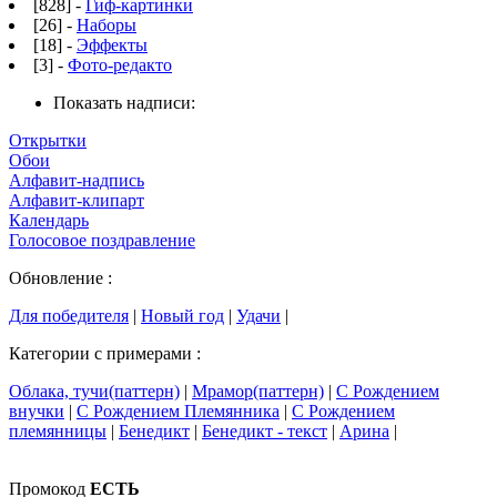
[828] -
Гиф-картинки
[26] -
Наборы
[18] -
Эффекты
[3] -
Фото-редакто
Показать надписи:
Открытки
Обои
Алфавит-надпись
Алфавит-клипарт
Календарь
Голосовое поздравление
Обновление :
Для победителя
|
Новый год
|
Удачи
|
Категории с примерами :
Облака, тучи(паттерн)
|
Мрамор(паттерн)
|
С Рождением
внучки
|
С Рождением Племянника
|
С Рождением
племянницы
|
Бенедикт
|
Бенедикт - текст
|
Арина
|
Промокод
ЕСТЬ