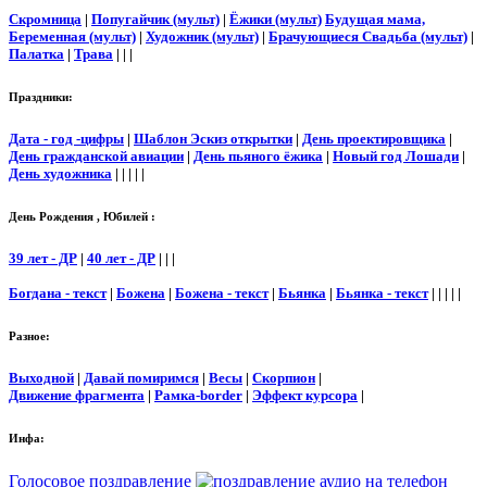
Скромница
|
Попугайчик (мульт)
|
Ёжики (мульт)
Будущая мама,
Беременная (мульт)
|
Художник (мульт)
|
Брачующиеся Свадьба (мульт)
|
Палатка
|
Трава
| | |
Праздники:
Дата - год -цифры
|
Шаблон Эскиз открытки
|
День проектировщика
|
День гражданской авиации
|
День пьяного ёжика
|
Новый год Лошади
|
День художника
| | | | |
День Рождения , Юбилей :
39 лет - ДР
|
40 лет - ДР
| | |
Богдана - текст
|
Божена
|
Божена - текст
|
Бьянка
|
Бьянка - текст
| | | | |
Разное:
Выходной
|
Давай помиримся
|
Весы
|
Скорпион
|
Движение фрагмента
|
Рамка-border
|
Эффект курсора
|
Инфа:
Голосовое поздравление