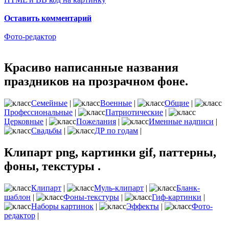
Оставить комментарий
Фото-редактор
Красиво написанные названия
праздников на прозрачном фоне.
Семейные
|
Военные
|
Общие
|
Профессиональные
|
Патриотические
|
Церковные
|
Пожелания
|
Именные надписи
|
Свадьбы
|
ДР по годам
|
Клипарт png, картинки gif, паттерны,
фоны, текстуры .
Клипарт
|
Муль-клипарт
|
Бланк-
шаблон
|
Фоны-текстуры
|
Гиф-картинки
|
Наборы картинок
|
Эффекты
|
Фото-
редактор
|