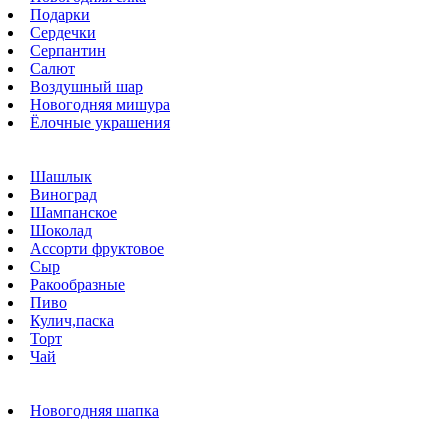
Подарки
Сердечки
Серпантин
Салют
Воздушный шар
Новогодняя мишура
Ёлочные украшения
Шашлык
Виноград
Шампанское
Шоколад
Ассорти фруктовое
Сыр
Ракообразные
Пиво
Кулич,паска
Торт
Чай
Новогодняя шапка