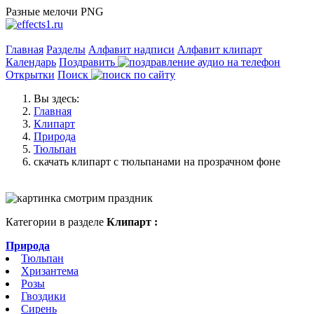
Разные мелочи PNG
Главная
Разделы
Алфавит надписи
Алфавит клипарт
Календарь
Поздравить
Открытки
Поиск
Вы здесь:
Главная
Клипарт
Природа
Тюльпан
скачать клипарт с тюльпанами на прозрачном фоне
Категории в разделе
Клипарт :
Природа
Тюльпан
Хризантема
Розы
Гвоздики
Сирень