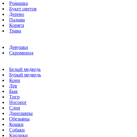
Ромашка
Букет цветов
Дерево
Пальма
Коряги
Трава
Девушки
Скромница
Белый медведь
Бурый медведь
Кони
Лев
Бык
Тигр
Носорог
Слон
Динозавры
Обезьяны
Кошки
Собаки
Кролики