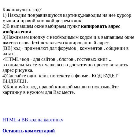
Как получить код?
1) Находим понравившуюся картинку,наводим на неё курсор
мыши и правой кнопкой делаем клик.
2)В выпавшем окне выбираем пункт
копировать адрес
изображения
.
3)Нажимаем кнопку с необходимым кодом и в выпавшем окне
вместо
слова
text
вставляем скопированный адрес .
[BB] код - применяют для форумов , комментов , общении в
чатах ...
<
HTML
>код - для сайтов , блогов , гостевых книг ...
в социальных сетях чаше всего достаточно просто вставить
адрес рисунка.
4)Сделайте один клик по тексту в форме , КОД БУДЕТ
ВЫДЕЛЕН.
5)Копируйте код правой кнопкой мыши и показывайте
картинку в нужном для Вас месте.
HTML и BB код на картинку
Оставить комментарий