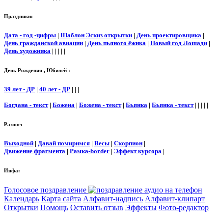
Праздники:
Дата - год -цифры
|
Шаблон Эскиз открытки
|
День проектировщика
|
День гражданской авиации
|
День пьяного ёжика
|
Новый год Лошади
|
День художника
| | | | |
День Рождения , Юбилей :
39 лет - ДР
|
40 лет - ДР
| | |
Богдана - текст
|
Божена
|
Божена - текст
|
Бьянка
|
Бьянка - текст
| | | | |
Разное:
Выходной
|
Давай помиримся
|
Весы
|
Скорпион
|
Движение фрагмента
|
Рамка-border
|
Эффект курсора
|
Инфа:
Голосовое поздравление
Календарь
Карта сайта
Алфавит-надпись
Алфавит-клипарт
Открытки
Помощь
Оставить отзыв
Эффекты
Фото-редактор