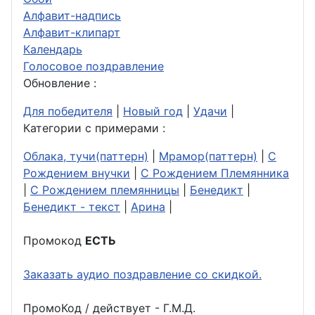
Алфавит-надпись
Алфавит-клипарт
Календарь
Голосовое поздравление
Обновление :
Для победителя
|
Новый год
|
Удачи
|
Категории с примерами :
Облака, тучи(паттерн)
|
Мрамор(паттерн)
|
С
Рождением внучки
|
С Рождением Племянника
|
С Рождением племянницы
|
Бенедикт
|
Бенедикт - текст
|
Арина
|
Промокод
ЕСТЬ
Заказать аудио поздравление со скидкой.
ПромоКод / действует - Г.М.Д.