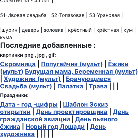
События на - 45 лет |
51-Ивовая свадьба | 52-Топазовая | 53-Урановая |
|шурин | деверь | золовка | крёстный | крёстная | кум |
кума
Последние добавленные :
картинки png , jpg , gif:
Скромница
|
Попугайчик (мульт)
|
Ёжики
(мульт)
Будущая мама, Беременная (мульт)
|
Художник (мульт)
|
Брачующиеся
Свадьба (мульт)
|
Палатка
|
Трава
| | |
Праздники:
Дата - год -цифры
|
Шаблон Эскиз
открытки
|
День проектировщика
|
День
гражданской авиации
|
День пьяного
ёжика
|
Новый год Лошади
|
День
художника
| | | | |