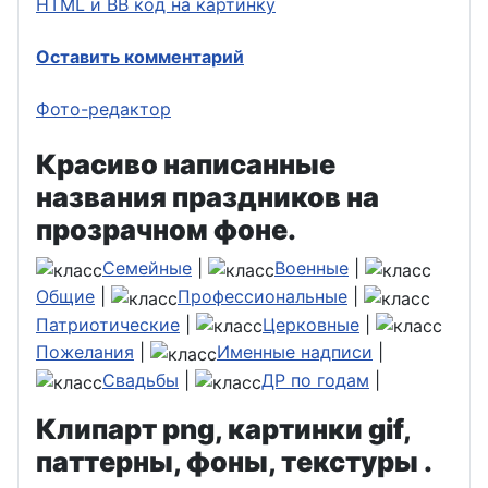
HTML и BB код на картинку
Оставить комментарий
Фото-редактор
Красиво написанные
названия праздников на
прозрачном фоне.
Семейные
|
Военные
|
Общие
|
Профессиональные
|
Патриотические
|
Церковные
|
Пожелания
|
Именные надписи
|
Свадьбы
|
ДР по годам
|
Клипарт png, картинки gif,
паттерны, фоны, текстуры .