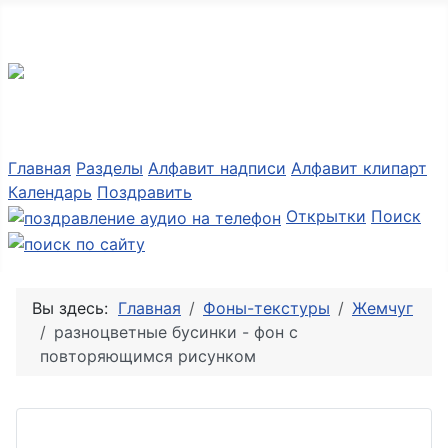
Разные мелочи PNG
Главная
Разделы
Алфавит надписи
Алфавит клипарт
Календарь
Поздравить
Открытки
Поиск
Вы здесь:
Главная
Фоны-текстуры
Жемчуг
разноцветные бусинки - фон с
повторяющимся рисунком