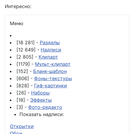
Интересно:
Меню
[18 281] -
Разделы
[12 649] -
Надписи
[2 805] -
Клипарт
[1179] -
Мульт-клипарт
[152] -
Бланк-шаблон
[606] -
Фоны-текстуры
[828] -
Гиф-картинки
[26] -
Наборы
[18] -
Эффекты
[3] -
Фото-редакто
Показать надписи:
Открытки
Обои