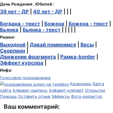
День Рождения , Юбилей :
39 лет - ДР
|
40 лет - ДР
| | |
Богдана - текст
|
Божена
|
Божена - текст
|
Бьянка
|
Бьянка - текст
| | | | |
Разное:
Выходной
|
Давай помиримся
|
Весы
|
Скорпион
|
Движение фрагмента
|
Рамка-border
|
Эффект курсора
|
Инфа:
Голосовое поздравление
Календарь
Карта
сайта
Алфавит-надпись
Алфавит-клипарт
Открытки
Помощь
Оставить отзыв
Эффекты
Фото-редактор
Ваш комментарий: