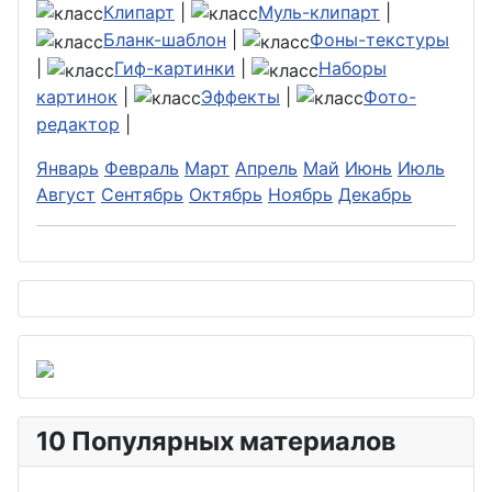
Клипарт
|
Муль-клипарт
|
Бланк-шаблон
|
Фоны-текстуры
|
Гиф-картинки
|
Наборы
картинок
|
Эффекты
|
Фото-
редактор
|
Январь
Февраль
Март
Апрель
Май
Июнь
Июль
Август
Сентябрь
Октябрь
Ноябрь
Декабрь
10 Популярных материалов