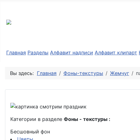
Разные мелочи PNG
Главная
Разделы
Алфавит надписи
Алфавит клипарт
Вы здесь:
Главная
Фоны-текстуры
Жемчуг
п
Категории в разделе
Фоны - текстуры :
Бесшовный фон
Цветы