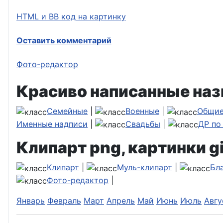
HTML и BB код на картинку
Оставить комментарий
Фото-редактор
Красиво написанные наз
Семейные
|
Военные
|
Общи
Именные надписи
|
Свадьбы
|
ДР по
Клипарт png, картинки gi
Клипарт
|
Муль-клипарт
|
Бл
Фото-редактор
|
Январь
Февраль
Март
Апрель
Май
Июнь
Июль
Авгу