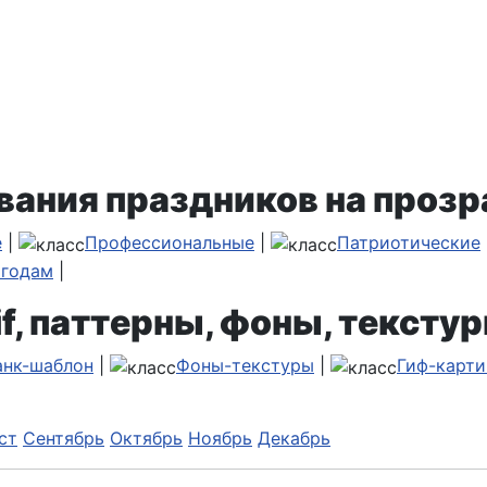
вания праздников на прозр
е
|
Профессиональные
|
Патриотические
 годам
|
f, паттерны, фоны, текстур
анк-шаблон
|
Фоны-текстуры
|
Гиф-карти
ст
Сентябрь
Октябрь
Ноябрь
Декабрь