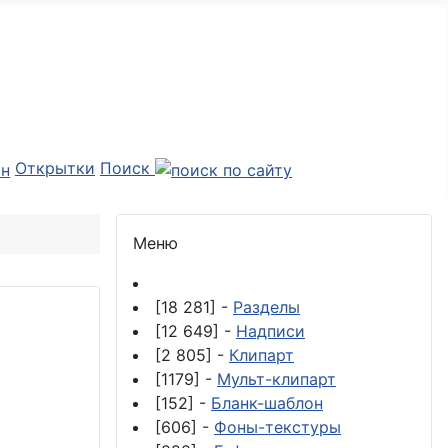
Открытки
Поиск
Меню
[18 281] -
Разделы
[12 649] -
Надписи
[2 805] -
Клипарт
[1179] -
Мульт-клипарт
[152] -
Бланк-шаблон
[606] -
Фоны-текстуры