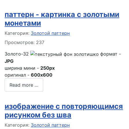
паттерн - картинка с золотыми
монетами
Информация о материале
Категория:
Золотой паттерн
Просмотров: 237
Золото-32
формат -
JPG
ширина мини -
250px
оригинал -
600x600
Read more …
изображение с повторяющимся
рисунком без шва
Информация о материале
Категория:
Золотой паттерн