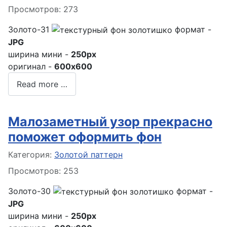
Просмотров: 273
Золото-31
формат -
JPG
ширина мини -
250px
оригинал -
600x600
Read more …
Малозаметный узор прекрасно
поможет оформить фон
Информация о материале
Категория:
Золотой паттерн
Просмотров: 253
Золото-30
формат -
JPG
ширина мини -
250px