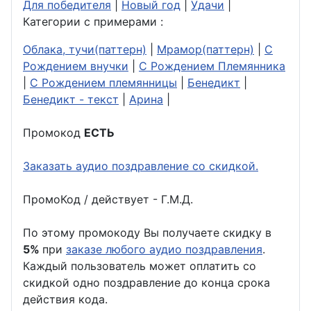
Для победителя
|
Новый год
|
Удачи
|
Категории с примерами :
Облака, тучи(паттерн)
|
Мрамор(паттерн)
|
С
Рождением внучки
|
С Рождением Племянника
|
С Рождением племянницы
|
Бенедикт
|
Бенедикт - текст
|
Арина
|
Промокод
ЕСТЬ
Заказать аудио поздравление со скидкой.
ПромоКод / действует - Г.М.Д.
По этому промокоду Вы получаете скидку в
5%
при
заказе любого аудио поздравления
.
Каждый пользователь может оплатить со
скидкой одно поздравление до конца срока
действия кода.