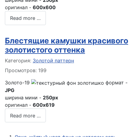
ширина мини -
250px
оригинал -
600x600
Read more …
Блестящие камушки красивого
золотистого оттенка
Информация о материале
Категория:
Золотой паттерн
Просмотров: 199
Золото-19
формат -
JPG
ширина мини -
250px
оригинал -
600x619
Read more …