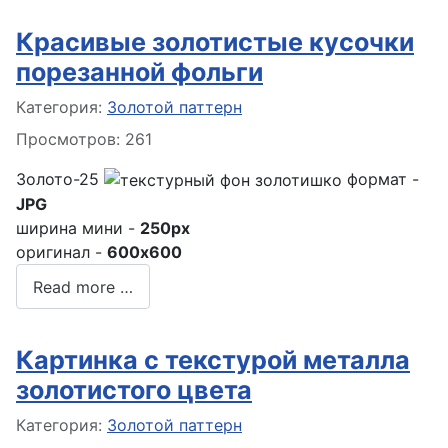
Красивые золотистые кусочки
порезанной фольги
Информация о материале
Категория:
Золотой паттерн
Просмотров: 261
Золото-25
формат -
JPG
ширина мини -
250px
оригинал -
600x600
Read more …
Картинка с текстурой металла
золотистого цвета
Информация о материале
Категория:
Золотой паттерн