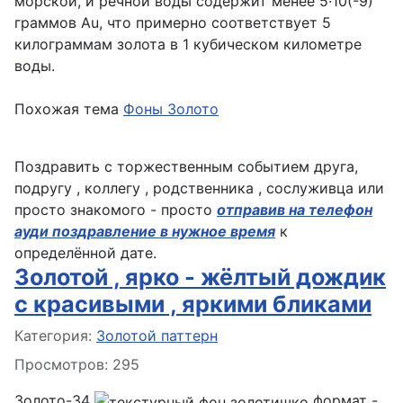
морской, и речной воды содержит менее 5·10(-9)
граммов Au, что примерно соответствует 5
килограммам золота в 1 кубическом километре
воды.
Похожая тема
Фоны Золото
Поздравить с торжественным событием друга,
подругу , коллегу , родственника , сослуживца или
просто знакомого - просто
отправив на телефон
ауди поздравление в нужное время
к
определённой дате.
Золотой , ярко - жёлтый дождик
с красивыми , яркими бликами
Информация о материале
Категория:
Золотой паттерн
Просмотров: 295
Золото-34
формат -