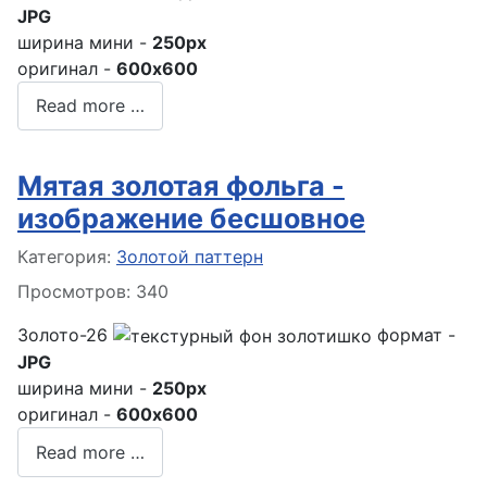
JPG
ширина мини -
250px
оригинал -
600x600
Read more …
Мятая золотая фольга -
изображение бесшовное
Информация о материале
Категория:
Золотой паттерн
Просмотров: 340
Золото-26
формат -
JPG
ширина мини -
250px
оригинал -
600x600
Read more …