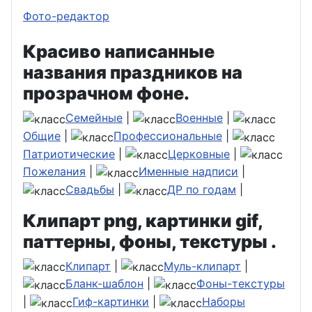
Фото-редактор
Красиво написанные
названия праздников на
прозрачном фоне.
Семейные
|
Военные
|
Общие
|
Профессиональные
|
Патриотические
|
Церковные
|
Пожелания
|
Именные надписи
|
Свадьбы
|
ДР по годам
|
Клипарт png, картинки gif,
паттерны, фоны, текстуры .
Клипарт
|
Муль-клипарт
|
Бланк-шаблон
|
Фоны-текстуры
|
Гиф-картинки
|
Наборы