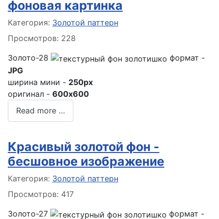
фоновая картинка
Информация о материале
Категория:
Золотой паттерн
Просмотров: 228
Золото-28
формат -
JPG
ширина мини -
250px
оригинал -
600x600
Read more …
Красивый золотой фон -
бесшовное изображение
Информация о материале
Категория:
Золотой паттерн
Просмотров: 417
Золото-27
формат -