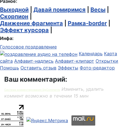
Разное:
Выходной
|
Давай помиримся
|
Весы
|
Скорпион
|
Движение фрагмента
|
Рамка-border
|
Эффект курсора
|
Инфа:
Голосовое поздравление
Календарь
Карта
сайта
Алфавит-надпись
Алфавит-клипарт
Открытки
Помощь
Оставить отзыв
Эффекты
Фото-редактор
Ваш комментарий:
Изменить, удалить
Система комментирования SigComments
коммент возможно в течении 15 мин