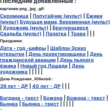
Последние добавленные :
картинки png , jpg , gif:
Скромница
|
Попугайчик (мульт)
|
Ёжики
(мульт)
Будущая мама, Беременная (мульт)
|
Художник (мульт)
|
Брачующиеся
Свадьба (мульт)
|
Палатка
|
Трава
| | |
Праздники:
Дата - год -цифры
|
Шаблон Эскиз
открытки
|
День проектировщика
|
День
гражданской авиации
|
День пьяного
ёжика
|
Новый год Лошади
|
День
художника
| | | | |
День Рождения , Юбилей :
39 лет - ДР
|
40 лет - ДР
| | |
Богдана - текст
|
Божена
|
Божена - текст
|
Бьянка
|
Бьянка - текст
| | | | |