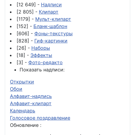
[12 649] -
Надписи
[2 805] -
Клипарт
[1179] -
Мульт-клипарт
[152] -
Бланк-шаблон
[606] -
Фоны-текстуры
[828] -
Гиф-картинки
[26] -
Наборы
[18] -
Эффекты
[3] -
Фото-редакто
Показать надписи:
Открытки
Обои
Алфавит-надпись
Алфавит-клипарт
Календарь
Голосовое поздравление
Обновление :