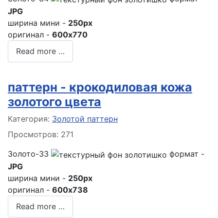
JPG
ширина мини -
250px
оригинал -
600x770
Read more …
паттерн - крокодиловая кожа
золотого цвета
Информация о материале
Категория:
Золотой паттерн
Просмотров: 271
Золото-33
формат -
JPG
ширина мини -
250px
оригинал -
600x738
Read more …