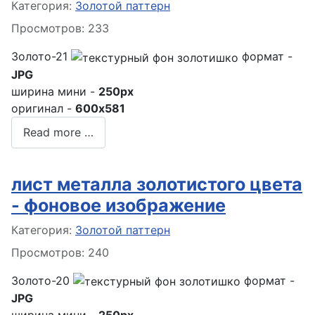
Информация о материале
Категория:
Золотой паттерн
Просмотров: 233
Золото-21
формат -
JPG
ширина мини -
250px
оригинал -
600x581
Read more …
лист металла золотистого цвета
- фоновое изображение
Информация о материале
Категория:
Золотой паттерн
Просмотров: 240
Золото-20
формат -
JPG