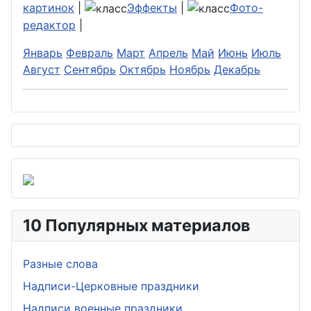
картинок
|
Эффекты
|
Фото-
редактор
|
Январь
Февраль
Март
Апрель
Май
Июнь
Июль
Август
Сентябрь
Октябрь
Ноябрь
Декабрь
10 Популярных материалов
Разные слова
Надписи-Церковные праздники
Надписи военные праздники