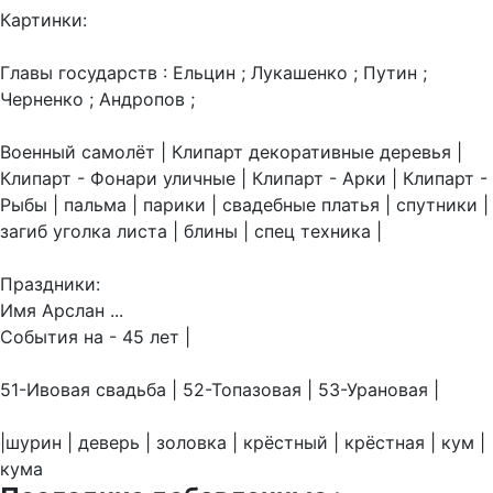
Картинки:
Главы государств : Ельцин ; Лукашенко ; Путин ;
Черненко ; Андропов ;
Военный самолёт | Клипарт декоративные деревья |
Клипарт - Фонари уличные | Клипарт - Арки | Клипарт -
Рыбы | пальма | парики | свадебные платья | спутники |
загиб уголка листа | блины | спец техника |
Праздники:
Имя Арслан ...
События на - 45 лет |
51-Ивовая свадьба | 52-Топазовая | 53-Урановая |
|шурин | деверь | золовка | крёстный | крёстная | кум |
кума