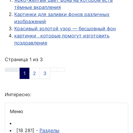
Ярко-жёлтый цвет фона на котором есть
тёмные вкрапления
Картинки для заливки фонов различных
изображений
Красивый золотой узор — бесшовный фон
картинки , которые помогут изготовить
поздравление
Страница 1 из 3
1
2
3
Интересно:
Меню
[18 281] -
Разделы