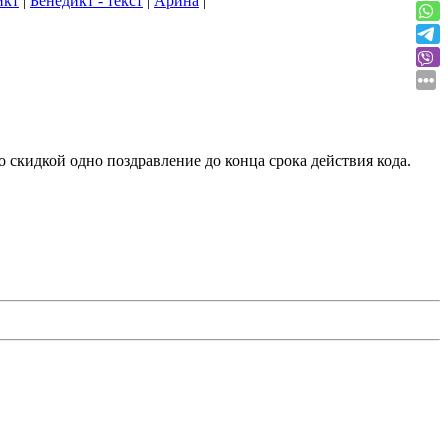
икт
|
Бенедикт - текст
|
Арина
|
о скидкой одно поздравление до конца срока действия кода.