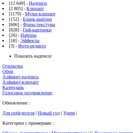
[12 649] -
Надписи
[2 805] -
Клипарт
[1179] -
Мульт-клипарт
[152] -
Бланк-шаблон
[606] -
Фоны-текстуры
[828] -
Гиф-картинки
[26] -
Наборы
[18] -
Эффекты
[3] -
Фото-редакто
Показать надписи:
Открытки
Обои
Алфавит-надпись
Алфавит-клипарт
Календарь
Голосовое поздравление
Обновление :
Для победителя
|
Новый год
|
Удачи
|
Категории с примерами :