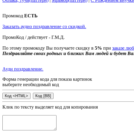
Облака, тучи(паттерн)
|
Мрамор(паттерн)
|
С Рождением внучк
Промокод
ЕСТЬ
Заказать аудио поздравление со скидкой.
ПромоКод / действует - Г.М.Д.
По этому промокоду Вы получаете скидку в
5%
при
заказе лю
Поздравляйте своих родных и близких Вам людей и будет Ва
Ауди поздравление.
Форма генерации кода для показа картинок
выберите необходимый код
Клик по тексту выделяет код для копирования