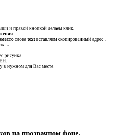
ыши и правой кнопкой делаем клик.
ажения
.
вместо
слова
text
вставляем скопированный адрес .
х ...
ес рисунка.
ЛЕН.
 в нужном для Вас месте.
ов на прозрачном фоне.