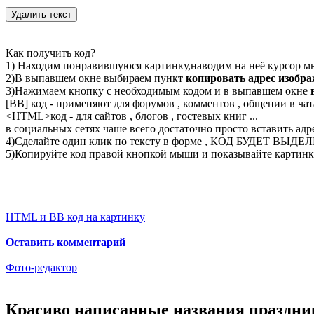
Как получить код?
1) Находим понравившуюся картинку,наводим на неё курсор м
2)В выпавшем окне выбираем пункт
копировать адрес изобр
3)Нажимаем кнопку с необходимым кодом и в выпавшем окне
[BB] код - применяют для форумов , комментов , общении в чата
<
HTML
>код - для сайтов , блогов , гостевых книг ...
в социальных сетях чаше всего достаточно просто вставить адр
4)Сделайте один клик по тексту в форме , КОД БУДЕТ ВЫДЕ
5)Копируйте код правой кнопкой мыши и показывайте картинку
HTML и BB код на картинку
Оставить комментарий
Фото-редактор
Красиво написанные названия праздник