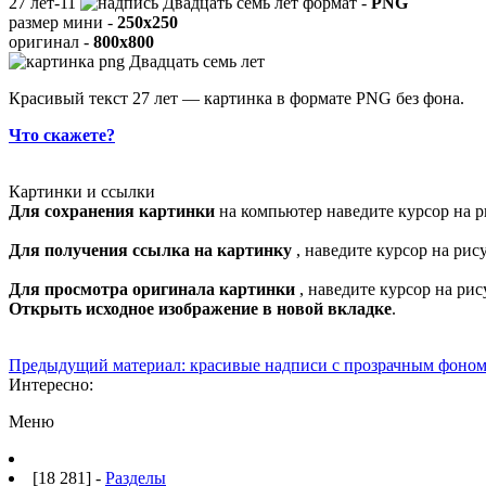
27 лет-11
формат -
PNG
размер мини -
250x250
оригинал -
800x800
Красивый текст 27 лет — картинка в формате PNG без фона.
Что скажете?
Картинки и ссылки
Для сохранения картинки
на компьютер наведите курсор на р
Для получения ссылка на картинку
, наведите курсор на ри
Для просмотра оригинала картинки
, наведите курсор на ри
Открыть исходное изображение в новой вкладке
.
Предыдущий материал: красивые надписи с прозрачным фоном
Интересно:
Меню
[18 281] -
Разделы