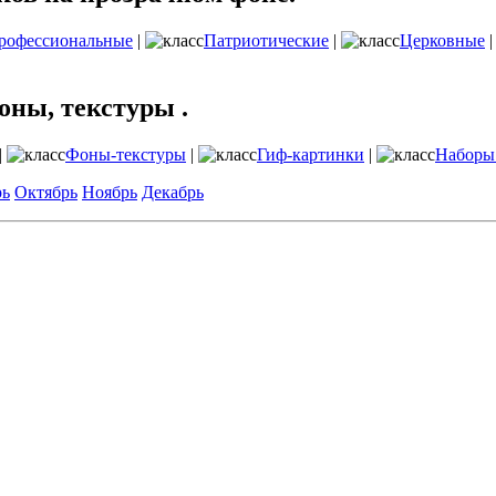
рофессиональные
|
Патриотические
|
Церковные
оны, текстуры .
|
Фоны-текстуры
|
Гиф-картинки
|
Наборы
рь
Октябрь
Ноябрь
Декабрь