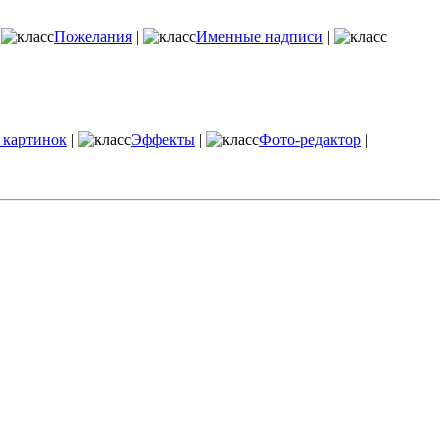
|
Пожелания
|
Именные надписи
|
 картинок
|
Эффекты
|
Фото-редактор
|