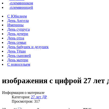
-племянником
-племянницей
С Юбилеем
День Ангела
Именины
День супруга
День дочери
День отца
День семьи
День бабушек и дедушек
День Тёщи
День сыновей
День матери
С новосельем
изображения с цифрой 27 лет
Информация о материале
Категория:
27 лет ДР
Просмотров: 317