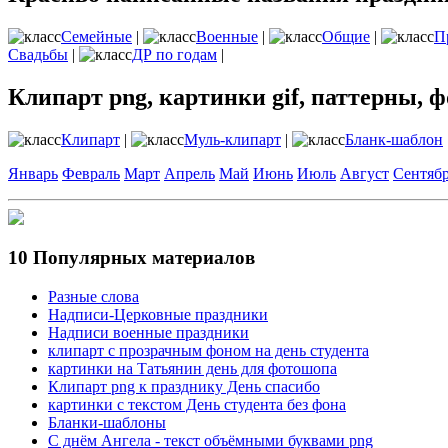
Семейные
|
Военные
|
Общие
|
П
Свадьбы
|
ДР по годам
|
Клипарт png, картинки gif, паттерны, ф
Клипарт
|
Муль-клипарт
|
Бланк-шаблон
Январь
Февраль
Март
Апрель
Май
Июнь
Июль
Август
Сентяб
10 Популярных материалов
Разные слова
Надписи-Церковные праздники
Надписи военные праздники
клипарт с прозрачным фоном на день студента
картинки на Татьянин день для фотошопа
Клипарт png к празднику День спасибо
картинки с текстом День студента без фона
Бланки-шаблоны
С днём Ангела - текст объёмными буквами png