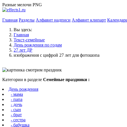
Разные мелочи PNG
Главная
Разделы
Алфавит надписи
Алфавит клипарт
Календар
Вы здесь:
Главная
Текст-семейные
День рождения по годам
27 лет ДР
изображения с цифрой 27 лет для фотошопа
Категории в разделе
Семейные праздники :
День рождения
- мама
- папа
- дочь
- сын
- брат
- сестра
- бабушка