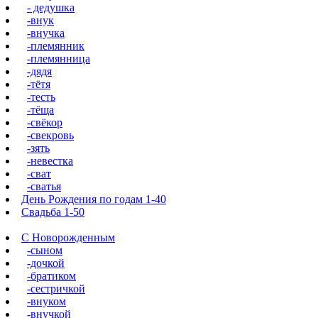
- дедушка
-внук
-внучка
-племянник
-племянница
-дядя
-тётя
-тесть
-тёща
-свёкор
-свекровь
-зять
-невестка
-сват
-сватья
День Рождения по годам 1-40
Свадьба 1-50
С Новорожденным
-сыном
-дочкой
-братиком
-сестричкой
-внуком
-внучкой