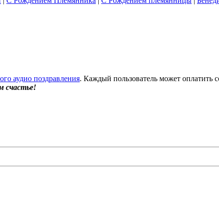
и
|
С Рождением Племянника
|
С Рождением племянницы
|
Бенед
бого аудио поздравления
. Каждый пользователь может оплатить с
м счастье!