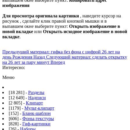
выпавшем окне выберите пункт:
Копировать адрес
изображения
Для просмотра оригинала картинки
, наведите курсор на
рисунок , сделайте клик правой кнопкой мышки и в
выпавшем окне выберите пункт:
Открыть изображение в
новой вкладке
или
Открыть исходное изображение в новой
вкладке
.
Предыдущий материал: гифка без фона с цифрой 26 лет на
день Рождения
Назад
Следующий материал: сделать открытку
на 26 лет за пару минут
Вперед
Интересно:
Меню
[18 281] -
Разделы
[12 649] -
Надписи
[2 805] -
Клипарт
[1179] -
Мульт-клипарт
[152] -
Бланк-шаблон
[606] -
Фоны-текстуры
[828] -
Гиф-картинки
[26] -
Наборы