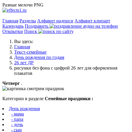
Разные мелочи PNG
Главная
Разделы
Алфавит надписи
Алфавит клипарт
Календарь
Поздравить
Открытки
Поиск
Вы здесь:
Главная
Текст-семейные
День рождения по годам
26 лет ДР
рисунки без фона с цифрой 26 лет для оформления
плакатов
Четверг
.
Категории в разделе
Семейные праздники :
День рождения
- мама
- папа
- дочь
- сын