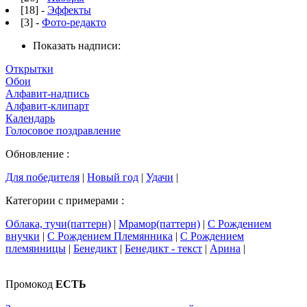
[18] -
Эффекты
[3] -
Фото-редакто
Показать надписи:
Открытки
Обои
Алфавит-надпись
Алфавит-клипарт
Календарь
Голосовое поздравление
Обновление :
Для победителя
|
Новый год
|
Удачи
|
Категории с примерами :
Облака, тучи(паттерн)
|
Мрамор(паттерн)
|
С Рождением
внучки
|
С Рождением Племянника
|
С Рождением
племянницы
|
Бенедикт
|
Бенедикт - текст
|
Арина
|
Промокод
ЕСТЬ