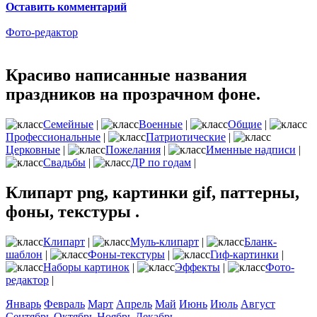
Оставить комментарий
Фото-редактор
Красиво написанные названия
праздников на прозрачном фоне.
Семейные
|
Военные
|
Общие
|
Профессиональные
|
Патриотические
|
Церковные
|
Пожелания
|
Именные надписи
|
Свадьбы
|
ДР по годам
|
Клипарт png, картинки gif, паттерны,
фоны, текстуры .
Клипарт
|
Муль-клипарт
|
Бланк-
шаблон
|
Фоны-текстуры
|
Гиф-картинки
|
Наборы картинок
|
Эффекты
|
Фото-
редактор
|
Январь
Февраль
Март
Апрель
Май
Июнь
Июль
Август
Сентябрь
Октябрь
Ноябрь
Декабрь