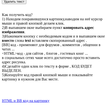
Как получить код?
1) Находим понравившуюся картинку,наводим на неё курсор
мыши и правой кнопкой делаем клик.
2)В выпавшем окне выбираем пункт
копировать адрес
изображения
.
3)Нажимаем кнопку с необходимым кодом и в выпавшем окне
вместо
слова
text
вставляем скопированный адрес .
[BB] код - применяют для форумов , комментов , общении в
чатах ...
<
HTML
>код - для сайтов , блогов , гостевых книг ...
в социальных сетях чаше всего достаточно просто вставить
адрес рисунка.
4)Сделайте один клик по тексту в форме , КОД БУДЕТ
ВЫДЕЛЕН.
5)Копируйте код правой кнопкой мыши и показывайте
картинку в нужном для Вас месте.
HTML и BB код на картинку