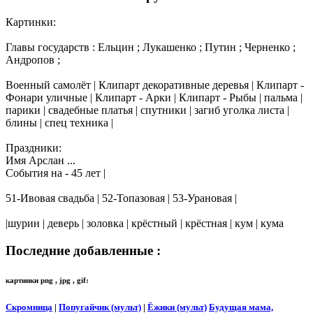
Картинки:
Главы государств : Ельцин ; Лукашенко ; Путин ; Черненко ;
Андропов ;
Военный самолёт | Клипарт декоративные деревья | Клипарт -
Фонари уличные | Клипарт - Арки | Клипарт - Рыбы | пальма |
парики | свадебные платья | спутники | загиб уголка листа |
блины | спец техника |
Праздники:
Имя Арслан ...
События на - 45 лет |
51-Ивовая свадьба | 52-Топазовая | 53-Урановая |
|шурин | деверь | золовка | крёстный | крёстная | кум | кума
Последние добавленные :
картинки png , jpg , gif:
Скромница
|
Попугайчик (мульт)
|
Ёжики (мульт)
Будущая мама,