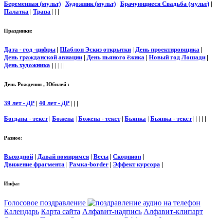
Беременная (мульт)
|
Художник (мульт)
|
Брачующиеся Свадьба (мульт)
|
Палатка
|
Трава
| | |
Праздники:
Дата - год -цифры
|
Шаблон Эскиз открытки
|
День проектировщика
|
День гражданской авиации
|
День пьяного ёжика
|
Новый год Лошади
|
День художника
| | | | |
День Рождения , Юбилей :
39 лет - ДР
|
40 лет - ДР
| | |
Богдана - текст
|
Божена
|
Божена - текст
|
Бьянка
|
Бьянка - текст
| | | | |
Разное:
Выходной
|
Давай помиримся
|
Весы
|
Скорпион
|
Движение фрагмента
|
Рамка-border
|
Эффект курсора
|
Инфа:
Голосовое поздравление
Календарь
Карта сайта
Алфавит-надпись
Алфавит-клипарт