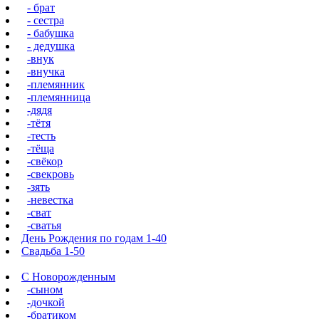
- брат
- сестра
- бабушка
- дедушка
-внук
-внучка
-племянник
-племянница
-дядя
-тётя
-тесть
-тёща
-свёкор
-свекровь
-зять
-невестка
-сват
-сватья
День Рождения по годам 1-40
Свадьба 1-50
С Новорожденным
-сыном
-дочкой
-братиком