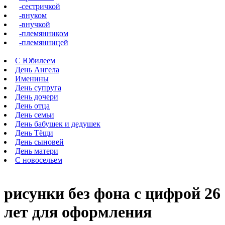
-сестричкой
-внуком
-внучкой
-племянником
-племянницей
С Юбилеем
День Ангела
Именины
День супруга
День дочери
День отца
День семьи
День бабушек и дедушек
День Тёщи
День сыновей
День матери
С новосельем
рисунки без фона с цифрой 26
лет для оформления