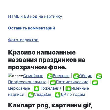
HTML и BB код на картинку
Оставить комментарий
Фото-редактор
Красиво написанные
названия праздников на
прозрачном фоне.
Семейные
|
Военные
|
Общие
|
Профессиональные
|
Патриотические
|
Церковные
|
Пожелания
|
Именные
надписи
|
Свадьбы
|
ДР по годам
|
Клипарт png, картинки gif,