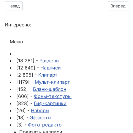
Предыдущий материал: поздравить родного человека с юбил
Следующий
Назад
Вперед
Интересно:
Меню
[18 281] -
Разделы
[12 649] -
Надписи
[2 805] -
Клипарт
[1179] -
Мульт-клипарт
[152] -
Бланк-шаблон
[606] -
Фоны-текстуры
[828] -
Гиф-картинки
[26] -
Наборы
[18] -
Эффекты
[3] -
Фото-редакто
Показать надписи: