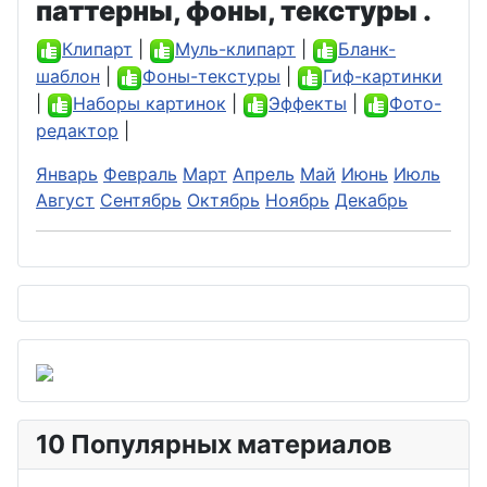
паттерны, фоны, текстуры .
Клипарт
|
Муль-клипарт
|
Бланк-
шаблон
|
Фоны-текстуры
|
Гиф-картинки
|
Наборы картинок
|
Эффекты
|
Фото-
редактор
|
Январь
Февраль
Март
Апрель
Май
Июнь
Июль
Август
Сентябрь
Октябрь
Ноябрь
Декабрь
10 Популярных материалов