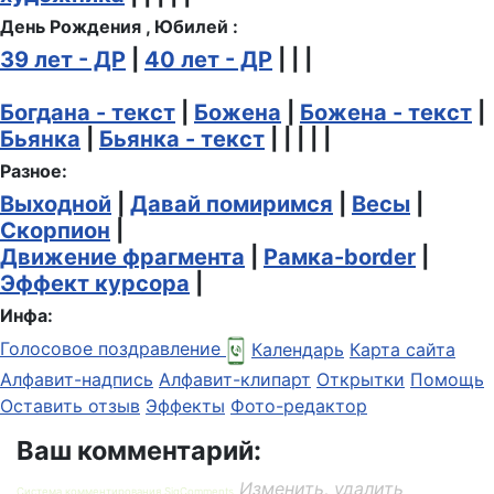
День Рождения , Юбилей :
39 лет - ДР
|
40 лет - ДР
| | |
Богдана - текст
|
Божена
|
Божена - текст
|
Бьянка
|
Бьянка - текст
| | | | |
Разное:
Выходной
|
Давай помиримся
|
Весы
|
Скорпион
|
Движение фрагмента
|
Рамка-border
|
Эффект курсора
|
Инфа:
Голосовое поздравление
Календарь
Карта сайта
Алфавит-надпись
Алфавит-клипарт
Открытки
Помощь
Оставить отзыв
Эффекты
Фото-редактор
Ваш комментарий:
Изменить, удалить
Система комментирования SigComments