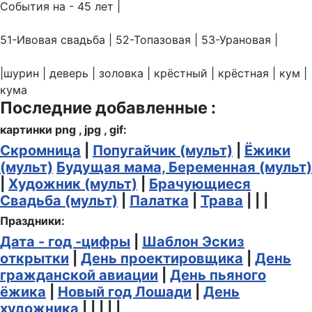
События на - 45 лет |
51-Ивовая свадьба | 52-Топазовая | 53-Урановая |
|шурин | деверь | золовка | крёстный | крёстная | кум |
кума
Последние добавленные :
картинки png , jpg , gif:
Скромница
|
Попугайчик (мульт)
|
Ёжики
(мульт)
Будущая мама, Беременная (мульт)
|
Художник (мульт)
|
Брачующиеся
Свадьба (мульт)
|
Палатка
|
Трава
| | |
Праздники:
Дата - год -цифры
|
Шаблон Эскиз
открытки
|
День проектировщика
|
День
гражданской авиации
|
День пьяного
ёжика
|
Новый год Лошади
|
День
художника
| | | | |