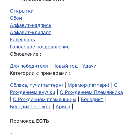
Открытки
Обои
Алфавит-надпись
Алфавит-клипарт
Календарь
Голосовое поздравление
Обновление :
Для победителя
|
Новый год
|
Удачи
|
Категории с примерами :
Облака, тучи(паттерн)
|
Мрамор(паттерн)
|
С
Рождением внучки
|
С Рождением Племянника
|
С Рождением племянницы
|
Бенедикт
|
Бенедикт - текст
|
Арина
|
Промокод
ЕСТЬ