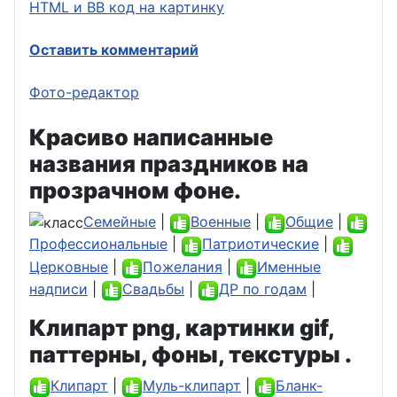
HTML и BB код на картинку
Оставить комментарий
Фото-редактор
Красиво написанные
названия праздников на
прозрачном фоне.
Семейные
|
Военные
|
Общие
|
Профессиональные
|
Патриотические
|
Церковные
|
Пожелания
|
Именные
надписи
|
Свадьбы
|
ДР по годам
|
Клипарт png, картинки gif,
паттерны, фоны, текстуры .
Клипарт
|
Муль-клипарт
|
Бланк-