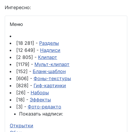
Интересно:
Меню
[18 281] -
Разделы
[12 649] -
Надписи
[2 805] -
Клипарт
[1179] -
Мульт-клипарт
[152] -
Бланк-шаблон
[606] -
Фоны-текстуры
[828] -
Гиф-картинки
[26] -
Наборы
[18] -
Эффекты
[3] -
Фото-редакто
Показать надписи:
Открытки