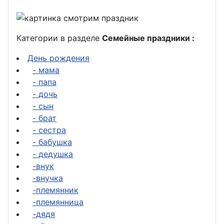
Категории в разделе
Семейные праздники :
День рождения
- мама
- папа
- дочь
- сын
- брат
- сестра
- бабушка
- дедушка
-внук
-внучка
-племянник
-племянница
-дядя