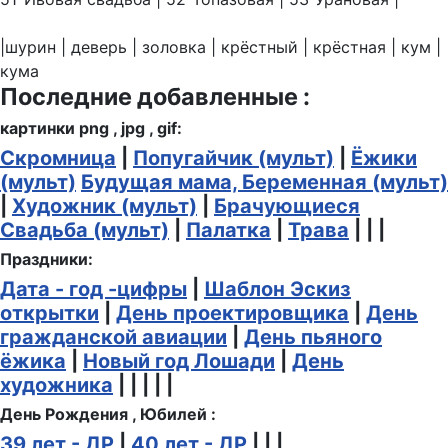
|шурин | деверь | золовка | крёстный | крёстная | кум |
кума
Последние добавленные :
картинки png , jpg , gif:
Скромница
|
Попугайчик (мульт)
|
Ёжики
(мульт)
Будущая мама, Беременная (мульт)
|
Художник (мульт)
|
Брачующиеся
Свадьба (мульт)
|
Палатка
|
Трава
| | |
Праздники:
Дата - год -цифры
|
Шаблон Эскиз
открытки
|
День проектировщика
|
День
гражданской авиации
|
День пьяного
ёжика
|
Новый год Лошади
|
День
художника
| | | | |
День Рождения , Юбилей :
39 лет - ДР
|
40 лет - ДР
| | |