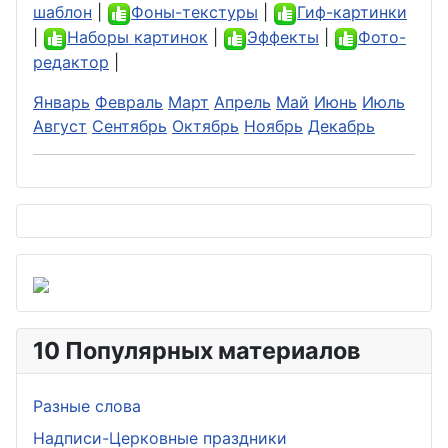
шаблон
|
Фоны-текстуры
|
Гиф-картинки
|
Наборы картинок
|
Эффекты
|
Фото-
редактор
|
Январь
Февраль
Март
Апрель
Май
Июнь
Июль
Август
Сентябрь
Октябрь
Ноябрь
Декабрь
10 Популярных материалов
Разные слова
Надписи-Церковные праздники