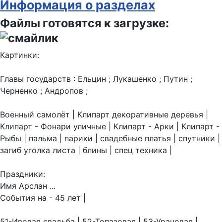
Информация о разделах
Файлы готовятся к загрузке:
Картинки:
Главы государств : Ельцин ; Лукашенко ; Путин ;
Черненко ; Андропов ;
Военный самолёт | Клипарт декоративные деревья |
Клипарт - Фонари уличные | Клипарт - Арки | Клипарт -
Рыбы | пальма | парики | свадебные платья | спутники |
загиб уголка листа | блины | спец техника |
Праздники:
Имя Арслан ...
События на - 45 лет |
51-Ивовая свадьба | 52-Топазовая | 53-Урановая |