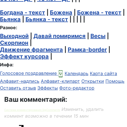
Богдана - текст
|
Божена
|
Божена - текст
|
Бьянка
|
Бьянка - текст
| | | | |
Разное:
Выходной
|
Давай помиримся
|
Весы
|
Скорпион
|
Движение фрагмента
|
Рамка-border
|
Эффект курсора
|
Инфа:
Голосовое поздравление
Календарь
Карта сайта
Алфавит-надпись
Алфавит-клипарт
Открытки
Помощь
Оставить отзыв
Эффекты
Фото-редактор
Ваш комментарий:
Изменить, удалить
Система комментирования SigComments
коммент возможно в течении 15 мин