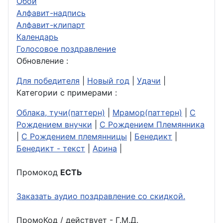
Обои
Алфавит-надпись
Алфавит-клипарт
Календарь
Голосовое поздравление
Обновление :
Для победителя
|
Новый год
|
Удачи
|
Категории с примерами :
Облака, тучи(паттерн)
|
Мрамор(паттерн)
|
С
Рождением внучки
|
С Рождением Племянника
|
С Рождением племянницы
|
Бенедикт
|
Бенедикт - текст
|
Арина
|
Промокод
ЕСТЬ
Заказать аудио поздравление со скидкой.
ПромоКод / действует - Г.М.Д.