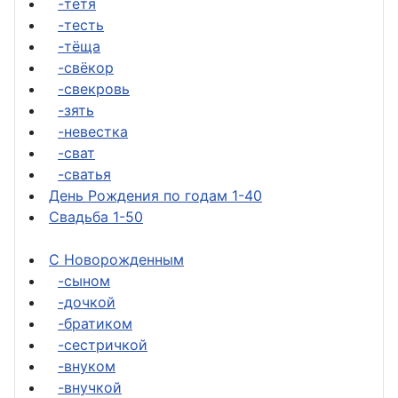
-тётя
-тесть
-тёща
-свёкор
-свекровь
-зять
-невестка
-сват
-сватья
День Рождения по годам 1-40
Свадьба 1-50
С Новорожденным
-сыном
-дочкой
-братиком
-сестричкой
-внуком
-внучкой