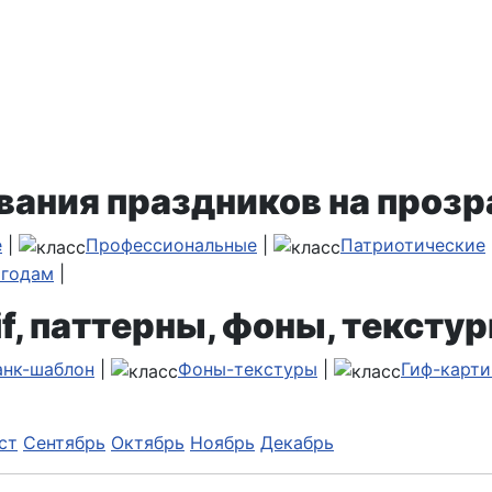
вания праздников на прозр
е
|
Профессиональные
|
Патриотические
 годам
|
f, паттерны, фоны, текстур
анк-шаблон
|
Фоны-текстуры
|
Гиф-карти
ст
Сентябрь
Октябрь
Ноябрь
Декабрь