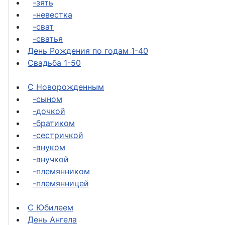
-зять
-невестка
-сват
-сватья
День Рождения по годам 1-40
Свадьба 1-50
С Новорожденным
-сыном
-дочкой
-братиком
-сестричкой
-внуком
-внучкой
-племянником
-племянницей
С Юбилеем
День Ангела