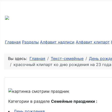
Разные мелочи PNG
Главная
Разделы
Алфавит надписи
Алфавит клипарт
Вы здесь:
Главная
Текст-семейные
День рожде
красочный клипарт ко дню рождения на 23 года
Категории в разделе
Семейные праздники :
День рождения