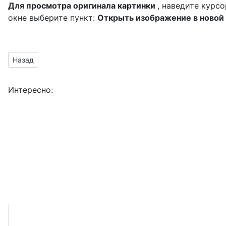
Для просмотра оригинала картинки
, наведите курс
окне выберите пункт:
Открыть изображение в новой
Предыдущий материал: надписи без фона для фотошопа к 2
Назад
Интересно: