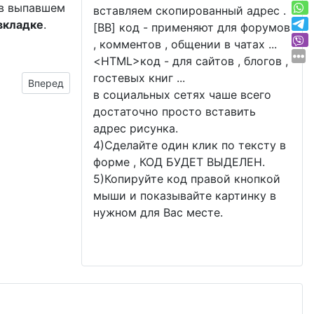
 в выпавшем
вставляем скопированный адрес .
вкладке
.
[BB] код - применяют для форумов
, комментов , общении в чатах ...
<
HTML
>код - для сайтов , блогов ,
гостевых книг ...
Следующий материал: С Днём Рождения! 23 года - текст 
Вперед
в социальных сетях чаше всего
достаточно просто вставить
адрес рисунка.
4)Сделайте один клик по тексту в
форме , КОД БУДЕТ ВЫДЕЛЕН.
5)Копируйте код правой кнопкой
мыши и показывайте картинку в
нужном для Вас месте.