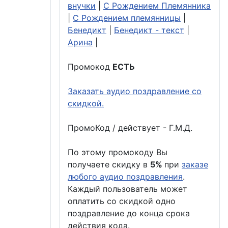
внучки
|
С Рождением Племянника
|
С Рождением племянницы
|
Бенедикт
|
Бенедикт - текст
|
Арина
|
Промокод
ЕСТЬ
Заказать аудио поздравление со
скидкой.
ПромоКод / действует - Г.М.Д.
По этому промокоду Вы
получаете скидку в
5%
при
заказе
любого аудио поздравления
.
Каждый пользователь может
оплатить со скидкой одно
поздравление до конца срока
действия кода.