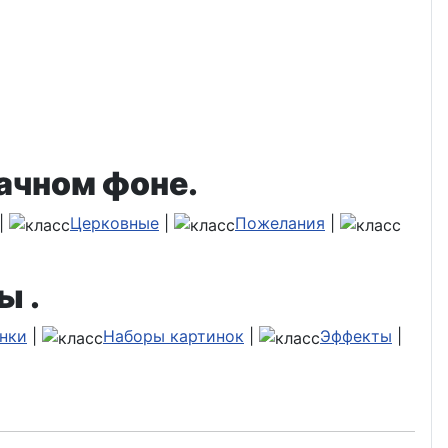
ачном фоне.
|
Церковные
|
Пожелания
|
ы .
нки
|
Наборы картинок
|
Эффекты
|