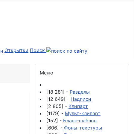
Открытки
Поиск
Меню
[18 281] -
Разделы
[12 649] -
Надписи
[2 805] -
Клипарт
[1179] -
Мульт-клипарт
[152] -
Бланк-шаблон
[606] -
Фоны-текстуры