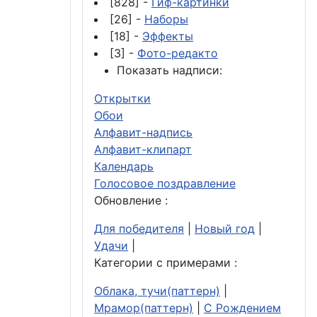
[828] -
Гиф-картинки
[26] -
Наборы
[18] -
Эффекты
[3] -
Фото-редакто
Показать надписи:
Открытки
Обои
Алфавит-надпись
Алфавит-клипарт
Календарь
Голосовое поздравление
Обновление :
Для победителя
|
Новый год
|
Удачи
|
Категории с примерами :
Облака, тучи(паттерн)
|
Мрамор(паттерн)
|
С Рождением