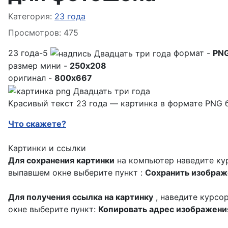
Информация о материале
Категория:
23 года
Просмотров: 475
23 года-5
формат -
PN
размер мини -
250x208
оригинал -
800x667
Красивый текст 23 года — картинка в формате PNG б
Что скажете?
Картинки и ссылки
Для сохранения картинки
на компьютер наведите кур
выпавшем окне выберите пункт :
Сохранить изображе
Для получения ссылка на картинку
, наведите курсо
окне выберите пункт:
Копировать адрес изображени