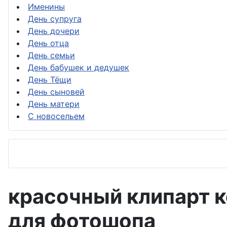
Именины
День супруга
День дочери
День отца
День семьи
День бабушек и дедушек
День Тёщи
День сыновей
День матери
С новосельем
красочный клипарт к
для фотошопа