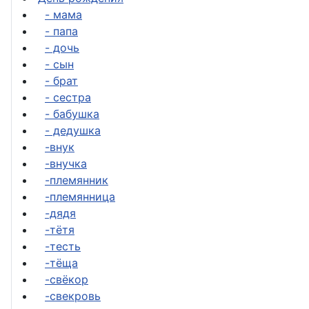
- мама
- папа
- дочь
- сын
- брат
- сестра
- бабушка
- дедушка
-внук
-внучка
-племянник
-племянница
-дядя
-тётя
-тесть
-тёща
-свёкор
-свекровь