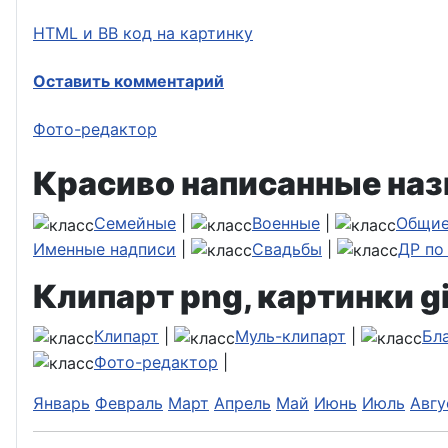
HTML и BB код на картинку
Оставить комментарий
Фото-редактор
Красиво написанные наз
Семейные
|
Военные
|
Общи
Именные надписи
|
Свадьбы
|
ДР по
Клипарт png, картинки gi
Клипарт
|
Муль-клипарт
|
Бл
Фото-редактор
|
Январь
Февраль
Март
Апрель
Май
Июнь
Июль
Авгу