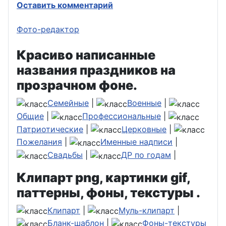
Оставить комментарий
Фото-редактор
Красиво написанные
названия праздников на
прозрачном фоне.
Семейные
|
Военные
|
Общие
|
Профессиональные
|
Патриотические
|
Церковные
|
Пожелания
|
Именные надписи
|
Свадьбы
|
ДР по годам
|
Клипарт png, картинки gif,
паттерны, фоны, текстуры .
Клипарт
|
Муль-клипарт
|
Бланк-шаблон
|
Фоны-текстуры