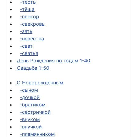
-тесть
-тёща
-свёкор
-свекровь
-зять
-невестка
-сват
-сватья
День Рождения по годам 1-40
Свадьба 1-50
С Новорожденным
-сыном
-дочкой
-братиком
-сестричкой
-внуком
-внучкой
-племянником