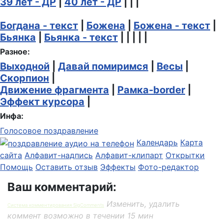
39 лет - ДР
|
40 лет - ДР
| | |
Богдана - текст
|
Божена
|
Божена - текст
|
Бьянка
|
Бьянка - текст
| | | | |
Разное:
Выходной
|
Давай помиримся
|
Весы
|
Скорпион
|
Движение фрагмента
|
Рамка-border
|
Эффект курсора
|
Инфа:
Голосовое поздравление
Календарь
Карта
сайта
Алфавит-надпись
Алфавит-клипарт
Открытки
Помощь
Оставить отзыв
Эффекты
Фото-редактор
Ваш комментарий:
Изменить, удалить
Система комментирования SigComments
коммент возможно в течении 15 мин