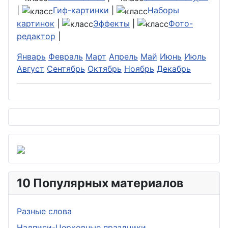
|
Гиф-картинки
|
Наборы
картинок
|
Эффекты
|
Фото-
редактор
|
Январь
Февраль
Март
Апрель
Май
Июнь
Июль
Август
Сентябрь
Октябрь
Ноябрь
Декабрь
10 Популярных материалов
Разные слова
Надписи-Церковные праздники