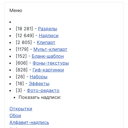
Меню
[18 281] -
Разделы
[12 649] -
Надписи
[2 805] -
Клипарт
[1179] -
Мульт-клипарт
[152] -
Бланк-шаблон
[606] -
Фоны-текстуры
[828] -
Гиф-картинки
[26] -
Наборы
[18] -
Эффекты
[3] -
Фото-редакто
Показать надписи:
Открытки
Обои
Алфавит-надпись