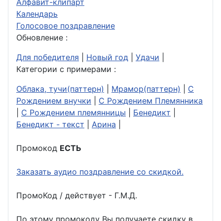
Алфавит-клипарт
Календарь
Голосовое поздравление
Обновление :
Для победителя
|
Новый год
|
Удачи
|
Категории с примерами :
Облака, тучи(паттерн)
|
Мрамор(паттерн)
|
С
Рождением внучки
|
С Рождением Племянника
|
С Рождением племянницы
|
Бенедикт
|
Бенедикт - текст
|
Арина
|
Промокод
ЕСТЬ
Заказать аудио поздравление со скидкой.
ПромоКод / действует - Г.М.Д.
По этому промокоду Вы получаете скидку в