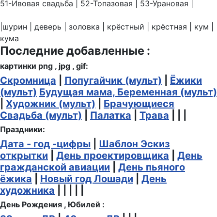
51-Ивовая свадьба | 52-Топазовая | 53-Урановая |
|шурин | деверь | золовка | крёстный | крёстная | кум |
кума
Последние добавленные :
картинки png , jpg , gif:
Скромница
|
Попугайчик (мульт)
|
Ёжики
(мульт)
Будущая мама, Беременная (мульт)
|
Художник (мульт)
|
Брачующиеся
Свадьба (мульт)
|
Палатка
|
Трава
| | |
Праздники:
Дата - год -цифры
|
Шаблон Эскиз
открытки
|
День проектировщика
|
День
гражданской авиации
|
День пьяного
ёжика
|
Новый год Лошади
|
День
художника
| | | | |
День Рождения , Юбилей :