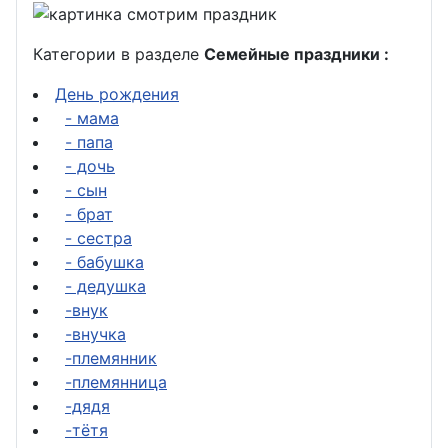
Категории в разделе
Семейные праздники :
День рождения
- мама
- папа
- дочь
- сын
- брат
- сестра
- бабушка
- дедушка
-внук
-внучка
-племянник
-племянница
-дядя
-тётя