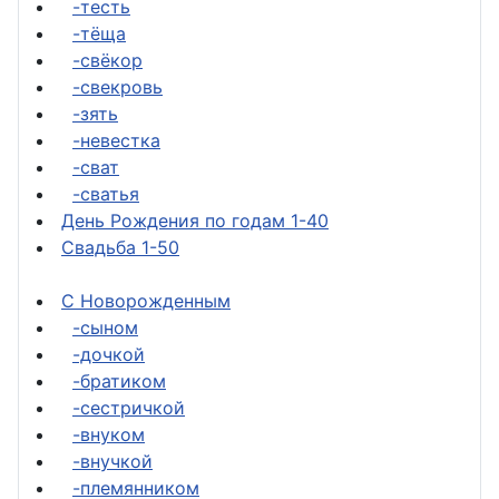
-тесть
-тёща
-свёкор
-свекровь
-зять
-невестка
-сват
-сватья
День Рождения по годам 1-40
Свадьба 1-50
С Новорожденным
-сыном
-дочкой
-братиком
-сестричкой
-внуком
-внучкой
-племянником