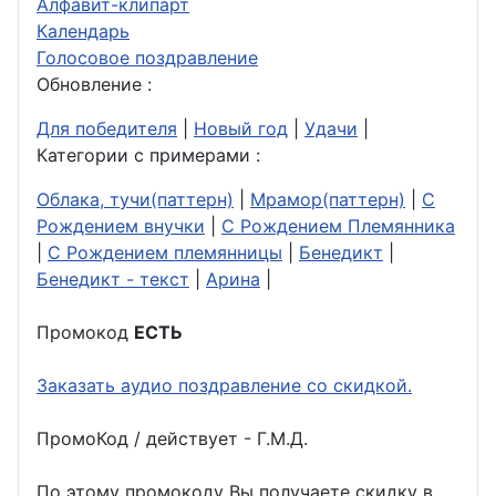
Алфавит-клипарт
Календарь
Голосовое поздравление
Обновление :
Для победителя
|
Новый год
|
Удачи
|
Категории с примерами :
Облака, тучи(паттерн)
|
Мрамор(паттерн)
|
С
Рождением внучки
|
С Рождением Племянника
|
С Рождением племянницы
|
Бенедикт
|
Бенедикт - текст
|
Арина
|
Промокод
ЕСТЬ
Заказать аудио поздравление со скидкой.
ПромоКод / действует - Г.М.Д.
По этому промокоду Вы получаете скидку в