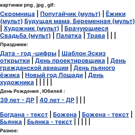
картинки png , jpg , gif:
Скромница
|
Попугайчик (мульт)
|
Ёжики
(мульт)
Будущая мама, Беременная (мульт)
|
Художник (мульт)
|
Брачующиеся
Свадьба (мульт)
|
Палатка
|
Трава
| | |
Праздники:
Дата - год -цифры
|
Шаблон Эскиз
открытки
|
День проектировщика
|
День
гражданской авиации
|
День пьяного
ёжика
|
Новый год Лошади
|
День
художника
| | | | |
День Рождения , Юбилей :
39 лет - ДР
|
40 лет - ДР
| | |
Богдана - текст
|
Божена
|
Божена - текст
|
Бьянка
|
Бьянка - текст
| | | | |
Разное: