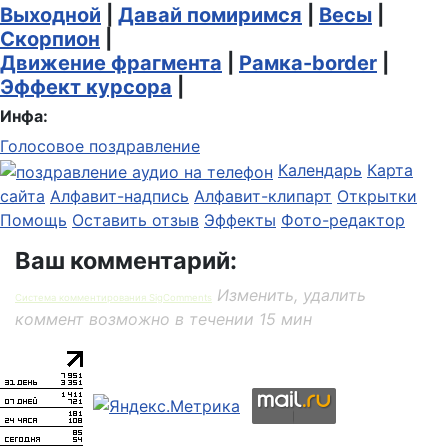
Выходной
|
Давай помиримся
|
Весы
|
Скорпион
|
Движение фрагмента
|
Рамка-border
|
Эффект курсора
|
Инфа:
Голосовое поздравление
Календарь
Карта
сайта
Алфавит-надпись
Алфавит-клипарт
Открытки
Помощь
Оставить отзыв
Эффекты
Фото-редактор
Ваш комментарий:
Изменить, удалить
Система комментирования SigComments
коммент возможно в течении 15 мин