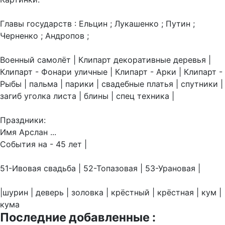
Главы государств : Ельцин ; Лукашенко ; Путин ;
Черненко ; Андропов ;
Военный самолёт | Клипарт декоративные деревья |
Клипарт - Фонари уличные | Клипарт - Арки | Клипарт -
Рыбы | пальма | парики | свадебные платья | спутники |
загиб уголка листа | блины | спец техника |
Праздники:
Имя Арслан ...
События на - 45 лет |
51-Ивовая свадьба | 52-Топазовая | 53-Урановая |
|шурин | деверь | золовка | крёстный | крёстная | кум |
кума
Последние добавленные :