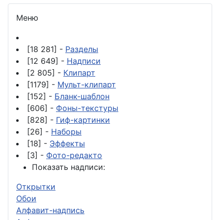
Меню
[18 281] -
Разделы
[12 649] -
Надписи
[2 805] -
Клипарт
[1179] -
Мульт-клипарт
[152] -
Бланк-шаблон
[606] -
Фоны-текстуры
[828] -
Гиф-картинки
[26] -
Наборы
[18] -
Эффекты
[3] -
Фото-редакто
Показать надписи:
Открытки
Обои
Алфавит-надпись