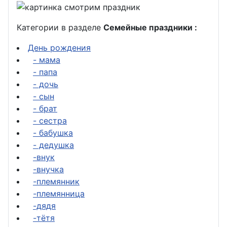
Категории в разделе
Семейные праздники :
День рождения
- мама
- папа
- дочь
- сын
- брат
- сестра
- бабушка
- дедушка
-внук
-внучка
-племянник
-племянница
-дядя
-тётя