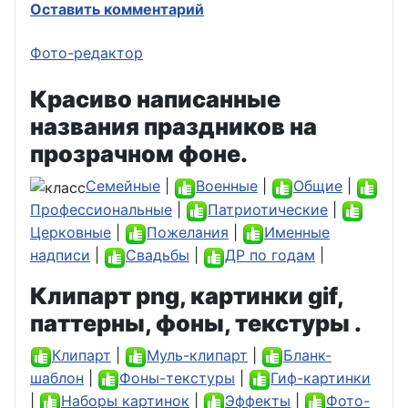
Оставить комментарий
Фото-редактор
Красиво написанные
названия праздников на
прозрачном фоне.
Семейные
|
Военные
|
Общие
|
Профессиональные
|
Патриотические
|
Церковные
|
Пожелания
|
Именные
надписи
|
Свадьбы
|
ДР по годам
|
Клипарт png, картинки gif,
паттерны, фоны, текстуры .
Клипарт
|
Муль-клипарт
|
Бланк-
шаблон
|
Фоны-текстуры
|
Гиф-картинки
|
Наборы картинок
|
Эффекты
|
Фото-