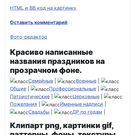
HTML и BB код на картинку
Оставить комментарий
Фото-редактор
Красиво написанные
названия праздников на
прозрачном фоне.
Семейные
|
Военные
|
Общие
|
Профессиональные
|
Патриотические
|
Церковные
|
Пожелания
|
Именные надписи
|
Свадьбы
|
ДР по годам
|
Клипарт png, картинки gif,
паттерны, фоны, текстуры .