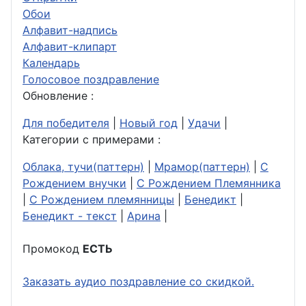
Обои
Алфавит-надпись
Алфавит-клипарт
Календарь
Голосовое поздравление
Обновление :
Для победителя
|
Новый год
|
Удачи
|
Категории с примерами :
Облака, тучи(паттерн)
|
Мрамор(паттерн)
|
С
Рождением внучки
|
С Рождением Племянника
|
С Рождением племянницы
|
Бенедикт
|
Бенедикт - текст
|
Арина
|
Промокод
ЕСТЬ
Заказать аудио поздравление со скидкой.