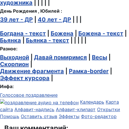
художника
| | | | |
День Рождения , Юбилей :
39 лет - ДР
|
40 лет - ДР
| | |
Богдана - текст
|
Божена
|
Божена - текст
|
Бьянка
|
Бьянка - текст
| | | | |
Разное:
Выходной
|
Давай помиримся
|
Весы
|
Скорпион
|
Движение фрагмента
|
Рамка-border
|
Эффект курсора
|
Инфа:
Голосовое поздравление
Календарь
Карта
сайта
Алфавит-надпись
Алфавит-клипарт
Открытки
Помощь
Оставить отзыв
Эффекты
Фото-редактор
Ваш комментарий: