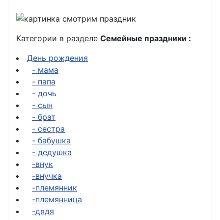
Категории в разделе
Семейные праздники :
День рождения
- мама
- папа
- дочь
- сын
- брат
- сестра
- бабушка
- дедушка
-внук
-внучка
-племянник
-племянница
-дядя