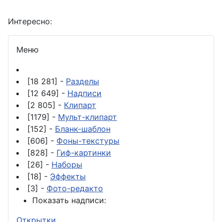
Интересно:
Меню
[18 281] -
Разделы
[12 649] -
Надписи
[2 805] -
Клипарт
[1179] -
Мульт-клипарт
[152] -
Бланк-шаблон
[606] -
Фоны-текстуры
[828] -
Гиф-картинки
[26] -
Наборы
[18] -
Эффекты
[3] -
Фото-редакто
Показать надписи:
Открытки