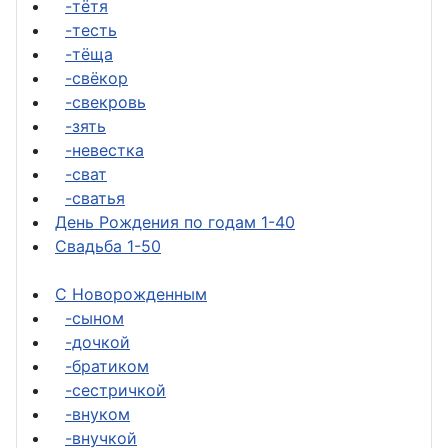
-тётя
-тесть
-тёща
-свёкор
-свекровь
-зять
-невестка
-сват
-сватья
День Рождения по годам 1-40
Свадьба 1-50
С Новорожденным
-сыном
-дочкой
-братиком
-сестричкой
-внуком
-внучкой