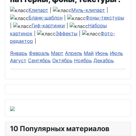
Клипарт
|
Муль-клипарт
|
Бланк-шаблон
|
Фоны-текстуры
|
Гиф-картинки
|
Наборы
картинок
|
Эффекты
|
Фото-
редактор
|
Январь
Февраль
Март
Апрель
Май
Июнь
Июль
Август
Сентябрь
Октябрь
Ноябрь
Декабрь
10 Популярных материалов