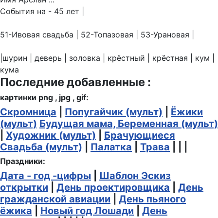
События на - 45 лет |
51-Ивовая свадьба | 52-Топазовая | 53-Урановая |
|шурин | деверь | золовка | крёстный | крёстная | кум |
кума
Последние добавленные :
картинки png , jpg , gif:
Скромница
|
Попугайчик (мульт)
|
Ёжики
(мульт)
Будущая мама, Беременная (мульт)
|
Художник (мульт)
|
Брачующиеся
Свадьба (мульт)
|
Палатка
|
Трава
| | |
Праздники:
Дата - год -цифры
|
Шаблон Эскиз
открытки
|
День проектировщика
|
День
гражданской авиации
|
День пьяного
ёжика
|
Новый год Лошади
|
День