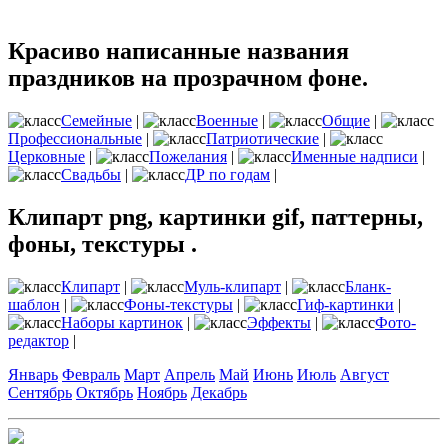
Красиво написанные названия
праздников на прозрачном фоне.
Семейные
|
Военные
|
Общие
|
Профессиональные
|
Патриотические
|
Церковные
|
Пожелания
|
Именные надписи
|
Свадьбы
|
ДР по годам
|
Клипарт png, картинки gif, паттерны,
фоны, текстуры .
Клипарт
|
Муль-клипарт
|
Бланк-
шаблон
|
Фоны-текстуры
|
Гиф-картинки
|
Наборы картинок
|
Эффекты
|
Фото-
редактор
|
Январь
Февраль
Март
Апрель
Май
Июнь
Июль
Август
Сентябрь
Октябрь
Ноябрь
Декабрь