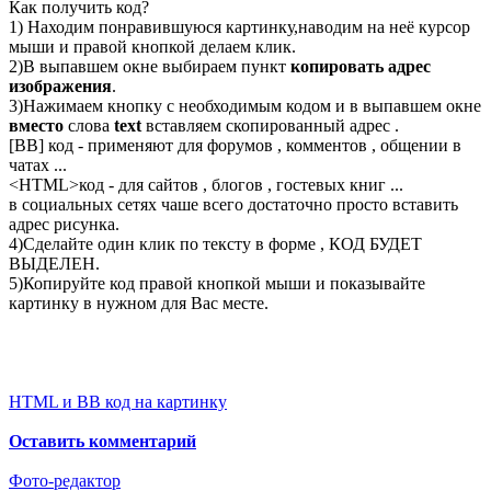
Как получить код?
1) Находим понравившуюся картинку,наводим на неё курсор
мыши и правой кнопкой делаем клик.
2)В выпавшем окне выбираем пункт
копировать адрес
изображения
.
3)Нажимаем кнопку с необходимым кодом и в выпавшем окне
вместо
слова
text
вставляем скопированный адрес .
[BB] код - применяют для форумов , комментов , общении в
чатах ...
<
HTML
>код - для сайтов , блогов , гостевых книг ...
в социальных сетях чаше всего достаточно просто вставить
адрес рисунка.
4)Сделайте один клик по тексту в форме , КОД БУДЕТ
ВЫДЕЛЕН.
5)Копируйте код правой кнопкой мыши и показывайте
картинку в нужном для Вас месте.
HTML и BB код на картинку
Оставить комментарий
Фото-редактор