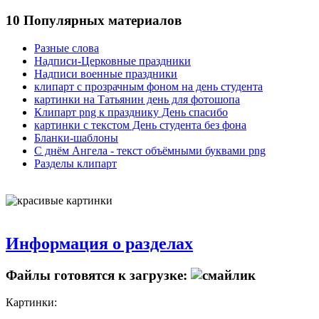
10 Популярных материалов
Разные слова
Надписи-Церковные праздники
Надписи военные праздники
клипарт с прозрачным фоном на день студента
картинки на Татьянин день для фотошопа
Клипарт png к празднику День спасибо
картинки с текстом День студента без фона
Бланки-шаблоны
С днём Ангела - текст объёмными буквами png
Разделы клипарт
Информация о разделах
Файлы готовятся к загрузке:
Картинки: