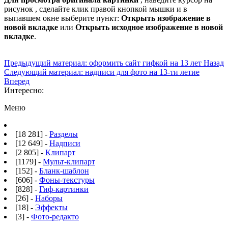
рисунок , сделайте клик правой кнопкой мышки и в
выпавшем окне выберите пункт:
Открыть изображение в
новой вкладке
или
Открыть исходное изображение в новой
вкладке
.
Предыдущий материал: оформить сайт гифкой на 13 лет
Назад
Следующий материал: надписи для фото на 13-ти летие
Вперед
Интересно:
Меню
[18 281] -
Разделы
[12 649] -
Надписи
[2 805] -
Клипарт
[1179] -
Мульт-клипарт
[152] -
Бланк-шаблон
[606] -
Фоны-текстуры
[828] -
Гиф-картинки
[26] -
Наборы
[18] -
Эффекты
[3] -
Фото-редакто