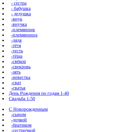
- сестра
- бабушка
- дедушка
-внук
-внучка
-племянник
-племянница
-дядя
-тётя
-тесть
-тёща
-свёкор
-свекровь
-зять
-невестка
-сват
-сватья
День Рождения по годам 1-40
Свадьба 1-50
С Новорожденным
-сыном
-дочкой
-братиком
-сестричкой