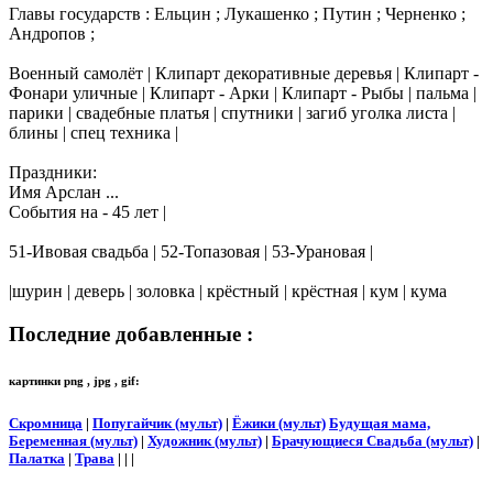
Главы государств : Ельцин ; Лукашенко ; Путин ; Черненко ;
Андропов ;
Военный самолёт | Клипарт декоративные деревья | Клипарт -
Фонари уличные | Клипарт - Арки | Клипарт - Рыбы | пальма |
парики | свадебные платья | спутники | загиб уголка листа |
блины | спец техника |
Праздники:
Имя Арслан ...
События на - 45 лет |
51-Ивовая свадьба | 52-Топазовая | 53-Урановая |
|шурин | деверь | золовка | крёстный | крёстная | кум | кума
Последние добавленные :
картинки png , jpg , gif:
Скромница
|
Попугайчик (мульт)
|
Ёжики (мульт)
Будущая мама,
Беременная (мульт)
|
Художник (мульт)
|
Брачующиеся Свадьба (мульт)
|
Палатка
|
Трава
| | |