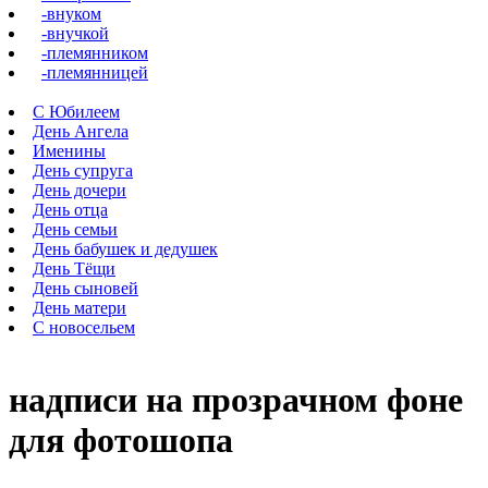
-внуком
-внучкой
-племянником
-племянницей
С Юбилеем
День Ангела
Именины
День супруга
День дочери
День отца
День семьи
День бабушек и дедушек
День Тёщи
День сыновей
День матери
С новосельем
надписи на прозрачном фоне
для фотошопа