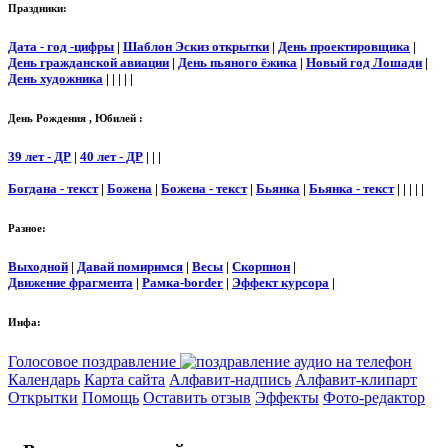
Праздники:
Дата - год -цифры
|
Шаблон Эскиз открытки
|
День проектировщика
|
День гражданской авиации
|
День пьяного ёжика
|
Новый год Лошади
|
День художника
| | | | |
День Рождения , Юбилей :
39 лет - ДР
|
40 лет - ДР
| | |
Богдана - текст
|
Божена
|
Божена - текст
|
Бьянка
|
Бьянка - текст
| | | | |
Разное:
Выходной
|
Давай помиримся
|
Весы
|
Скорпион
|
Движение фрагмента
|
Рамка-border
|
Эффект курсора
|
Инфа:
Голосовое поздравление
Календарь
Карта сайта
Алфавит-надпись
Алфавит-клипарт
Открытки
Помощь
Оставить отзыв
Эффекты
Фото-редактор