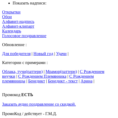
Показать надписи:
Открытки
Обои
Алфавит-надпись
Алфавит-клипарт
Календарь
Голосовое поздравление
Обновление :
Для победителя
|
Новый год
|
Удачи
|
Категории с примерами :
Облака, тучи(паттерн)
|
Мрамор(паттерн)
|
С Рождением
внучки
|
С Рождением Племянника
|
С Рождением
племянницы
|
Бенедикт
|
Бенедикт - текст
|
Арина
|
Промокод
ЕСТЬ
Заказать аудио поздравление со скидкой.
ПромоКод / действует - Г.М.Д.