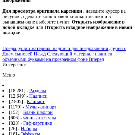
изображения
Для просмотра оригинала картинки
, наведите курсор на
рисунок , сделайте клик правой кнопкой мышки и в
выпавшем окне выберите пункт:
Открыть изображение в
новой вкладке
или
Открыть исходное изображение в новой
вкладке
.
Предыдущий материал: надписи для поздравления друзей с
Днём сыновей
Назад
Следующий материал: надписи
объёмными буквами на прозрачном фоне
Вперед
Интересно:
Меню
[18 281] -
Разделы
[12 649] -
Надписи
[2 805] -
Клипарт
[1179] -
Мульт-клипарт
[152] -
Бланк-шаблон
[606] -
Фоны-текстуры
[828] -
Гиф-картинки
[26] -
Наборы
[18] -
Эффекты