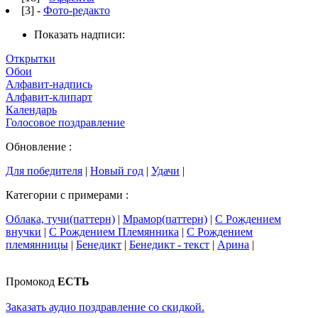
[3] -
Фото-редакто
Показать надписи:
Открытки
Обои
Алфавит-надпись
Алфавит-клипарт
Календарь
Голосовое поздравление
Обновление :
Для победителя
|
Новый год
|
Удачи
|
Категории с примерами :
Облака, тучи(паттерн)
|
Мрамор(паттерн)
|
С Рождением
внучки
|
С Рождением Племянника
|
С Рождением
племянницы
|
Бенедикт
|
Бенедикт - текст
|
Арина
|
Промокод
ЕСТЬ
Заказать аудио поздравление со скидкой.