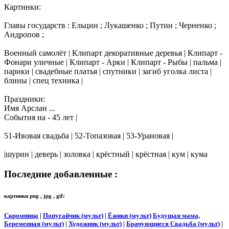
Картинки:
Главы государств : Ельцин ; Лукашенко ; Путин ; Черненко ;
Андропов ;
Военный самолёт | Клипарт декоративные деревья | Клипарт -
Фонари уличные | Клипарт - Арки | Клипарт - Рыбы | пальма |
парики | свадебные платья | спутники | загиб уголка листа |
блины | спец техника |
Праздники:
Имя Арслан ...
События на - 45 лет |
51-Ивовая свадьба | 52-Топазовая | 53-Урановая |
|шурин | деверь | золовка | крёстный | крёстная | кум | кума
Последние добавленные :
картинки png , jpg , gif:
Скромница
|
Попугайчик (мульт)
|
Ёжики (мульт)
Будущая мама,
Беременная (мульт)
|
Художник (мульт)
|
Брачующиеся Свадьба (мульт)
|