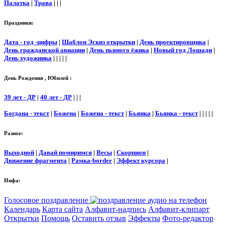
Палатка
|
Трава
| | |
Праздники:
Дата - год -цифры
|
Шаблон Эскиз открытки
|
День проектировщика
|
День гражданской авиации
|
День пьяного ёжика
|
Новый год Лошади
|
День художника
| | | | |
День Рождения , Юбилей :
39 лет - ДР
|
40 лет - ДР
| | |
Богдана - текст
|
Божена
|
Божена - текст
|
Бьянка
|
Бьянка - текст
| | | | |
Разное:
Выходной
|
Давай помиримся
|
Весы
|
Скорпион
|
Движение фрагмента
|
Рамка-border
|
Эффект курсора
|
Инфа:
Голосовое поздравление
Календарь
Карта сайта
Алфавит-надпись
Алфавит-клипарт
Открытки
Помощь
Оставить отзыв
Эффекты
Фото-редактор