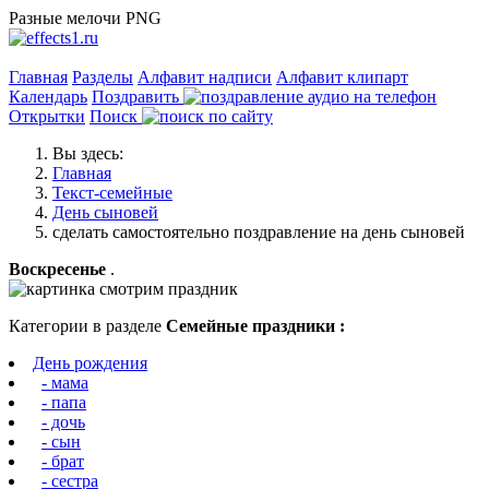
Разные мелочи PNG
Главная
Разделы
Алфавит надписи
Алфавит клипарт
Календарь
Поздравить
Открытки
Поиск
Вы здесь:
Главная
Текст-семейные
День сыновей
сделать самостоятельно поздравление на день сыновей
Воскресенье
.
Категории в разделе
Семейные праздники :
День рождения
- мама
- папа
- дочь
- сын
- брат
- сестра