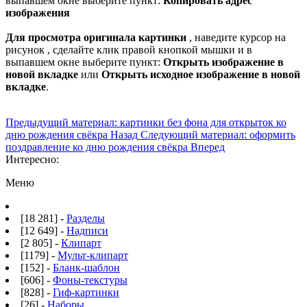
выпавшем окне выберите пункт:
Копировать адрес
изображения
Для просмотра оригинала картинки
, наведите курсор на
рисунок , сделайте клик правой кнопкой мышки и в
выпавшем окне выберите пункт:
Открыть изображение в
новой вкладке
или
Открыть исходное изображение в новой
вкладке
.
Предыдущий материал: картинки без фона для открыток ко
дню рождения свёкра
Назад
Следующий материал: оформить
поздравление ко дню рождения свёкра
Вперед
Интересно:
Меню
[18 281] -
Разделы
[12 649] -
Надписи
[2 805] -
Клипарт
[1179] -
Мульт-клипарт
[152] -
Бланк-шаблон
[606] -
Фоны-текстуры
[828] -
Гиф-картинки
[26] -
Наборы