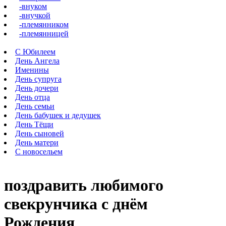
-внуком
-внучкой
-племянником
-племянницей
С Юбилеем
День Ангела
Именины
День супруга
День дочери
День отца
День семьи
День бабушек и дедушек
День Тёщи
День сыновей
День матери
С новосельем
поздравить любимого
свекрунчика с днём
Рождения