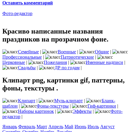
Оставить комментарий
Фото-редактор
Красиво написанные названия
праздников на прозрачном фоне.
Семейные
|
Военные
|
Общие
|
Профессиональные
|
Патриотические
|
Церковные
|
Пожелания
|
Именные надписи
|
Свадьбы
|
ДР по годам
|
Клипарт png, картинки gif, паттерны,
фоны, текстуры .
Клипарт
|
Муль-клипарт
|
Бланк-
шаблон
|
Фоны-текстуры
|
Гиф-картинки
|
Наборы картинок
|
Эффекты
|
Фото-
редактор
|
Январь
Февраль
Март
Апрель
Май
Июнь
Июль
Август
Сентябрь
Октябрь
Ноябрь
Декабрь