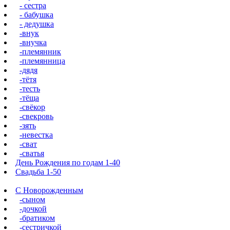
- сестра
- бабушка
- дедушка
-внук
-внучка
-племянник
-племянница
-дядя
-тётя
-тесть
-тёща
-свёкор
-свекровь
-зять
-невестка
-сват
-сватья
День Рождения по годам 1-40
Свадьба 1-50
С Новорожденным
-сыном
-дочкой
-братиком
-сестричкой