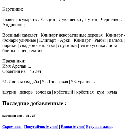
Картинки:
Главы государств : Ельцин ; Лукашенко ; Путин ; Черненко ;
Андропов ;
Военный самолёт | Клипарт декоративные деревья | Клипарт -
Фонари уличные | Клипарт - Арки | Клипарт - Рыбы | пальма |
парики | свадебные платья | спутники | загиб уголка листа |
блины | спец техника |
Праздники:
Имя Арслан ...
События на - 45 лет |
51-Ивовая свадьба | 52-Топазовая | 53-Урановая |
|шурин | деверь | золовка | крёстный | крёстная | кум | кума
Последние добавленные :
картинки png , jpg , gif:
Скромница
|
Попугайчик (мульт)
|
Ёжики (мульт)
Будущая мама,