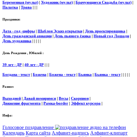
Беременная (мульт)
|
Художник (мульт)
|
Брачующиеся Свадьба (мульт)
|
Палатка
|
Трава
| | |
Праздники:
Дата - год -цифры
|
Шаблон Эскиз открытки
|
День проектировщика
|
День гражданской авиации
|
День пьяного ёжика
|
Новый год Лошади
|
День художника
| | | | |
День Рождения , Юбилей :
39 лет - ДР
|
40 лет - ДР
| | |
Богдана - текст
|
Божена
|
Божена - текст
|
Бьянка
|
Бьянка - текст
| | | | |
Разное:
Выходной
|
Давай помиримся
|
Весы
|
Скорпион
|
Движение фрагмента
|
Рамка-border
|
Эффект курсора
|
Инфа:
Голосовое поздравление
Календарь
Карта сайта
Алфавит-надпись
Алфавит-клипарт