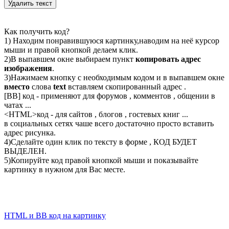
Как получить код?
1) Находим понравившуюся картинку,наводим на неё курсор
мыши и правой кнопкой делаем клик.
2)В выпавшем окне выбираем пункт
копировать адрес
изображения
.
3)Нажимаем кнопку с необходимым кодом и в выпавшем окне
вместо
слова
text
вставляем скопированный адрес .
[BB] код - применяют для форумов , комментов , общении в
чатах ...
<
HTML
>код - для сайтов , блогов , гостевых книг ...
в социальных сетях чаше всего достаточно просто вставить
адрес рисунка.
4)Сделайте один клик по тексту в форме , КОД БУДЕТ
ВЫДЕЛЕН.
5)Копируйте код правой кнопкой мыши и показывайте
картинку в нужном для Вас месте.
HTML и BB код на картинку