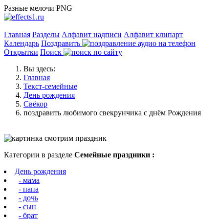
Разные мелочи PNG
Главная
Разделы
Алфавит надписи
Алфавит клипарт
Календарь
Поздравить
Открытки
Поиск
Вы здесь:
Главная
Текст-семейные
День рождения
Свёкор
поздравить любимого свекрунчика с днём Рождения
Категории в разделе
Семейные праздники :
День рождения
- мама
- папа
- дочь
- сын
- брат