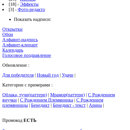
[18] -
Эффекты
[3] -
Фото-редакто
Показать надписи:
Открытки
Обои
Алфавит-надпись
Алфавит-клипарт
Календарь
Голосовое поздравление
Обновление :
Для победителя
|
Новый год
|
Удачи
|
Категории с примерами :
Облака, тучи(паттерн)
|
Мрамор(паттерн)
|
С Рождением
внучки
|
С Рождением Племянника
|
С Рождением
племянницы
|
Бенедикт
|
Бенедикт - текст
|
Арина
|
Промокод
ЕСТЬ