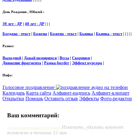
День Рождения , Юбилей :
39 лет - ДР
|
40 лет - ДР
| | |
Богдана - текст
|
Божена
|
Божена - текст
|
Бьянка
|
Бьянка - текст
| | | | |
Разное:
Выходной
|
Давай помиримся
|
Весы
|
Скорпион
|
Движение фрагмента
|
Рамка-border
|
Эффект курсора
|
Инфа:
Голосовое поздравление
Календарь
Карта сайта
Алфавит-надпись
Алфавит-клипарт
Открытки
Помощь
Оставить отзыв
Эффекты
Фото-редактор
Ваш комментарий:
Изменить, удалить коммент
Система комментирования SigComments
возможно в течении 15 мин