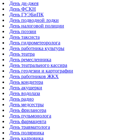
День ди-джея
День ФСКН
День ГУЭБиПК
День подводной лодки
День налоговой полиции
День поэзии
День таксиста
День гидрометеоролога
День работника культуры
День театра
День ремесленника
День театрального кассира
День геодезии и картографии
День работников ЖКХ
День кондитера
День акушерки
День водолаза
День радио
День медсестры
День фрилансера
День пульмонолога
День фармацевта
День травматолога
День полярника
День кадровика