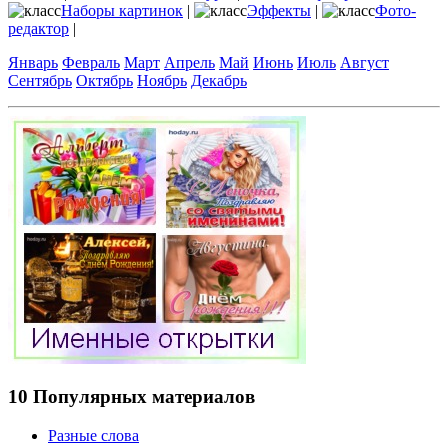
Наборы картинок
|
Эффекты
|
Фото-
редактор
|
Январь
Февраль
Март
Апрель
Май
Июнь
Июль
Август
Сентябрь
Октябрь
Ноябрь
Декабрь
10 Популярных материалов
Разные слова