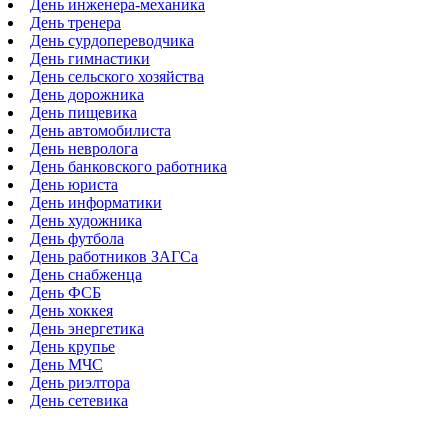
День инженера-механика
День тренера
День сурдопереводчика
День гимнастики
День сельского хозяйства
День дорожника
День пищевика
День автомобилиста
День невролога
День банковского работника
День юриста
День информатики
День художника
День футбола
День работников ЗАГСа
День снабженца
День ФСБ
День хоккея
День энергетика
День крупье
День МЧС
День риэлтора
День сетевика