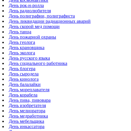
День космонавтики
День рок-н-ролла
День радиолюбителя
День полиграфии, полиграфиста
День ликвидации радиационных аварий
День скорой мед помощи
День танца
День пожарной охраны
День геолога
День крановщика
День эколога
День русского языка
День социального работника
День блогера
День сыродела
День кинолога
День балалайки
День мореплавателя
День корабела
День пива, пивовара
День изобретателя
День мелиоратора
День медработника
День мебельщика
День инкассатора