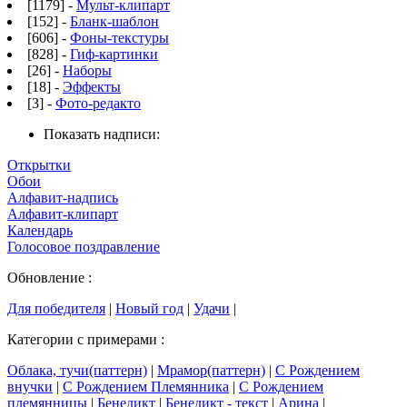
[1179] -
Мульт-клипарт
[152] -
Бланк-шаблон
[606] -
Фоны-текстуры
[828] -
Гиф-картинки
[26] -
Наборы
[18] -
Эффекты
[3] -
Фото-редакто
Показать надписи:
Открытки
Обои
Алфавит-надпись
Алфавит-клипарт
Календарь
Голосовое поздравление
Обновление :
Для победителя
|
Новый год
|
Удачи
|
Категории с примерами :
Облака, тучи(паттерн)
|
Мрамор(паттерн)
|
С Рождением
внучки
|
С Рождением Племянника
|
С Рождением
племянницы
|
Бенедикт
|
Бенедикт - текст
|
Арина
|