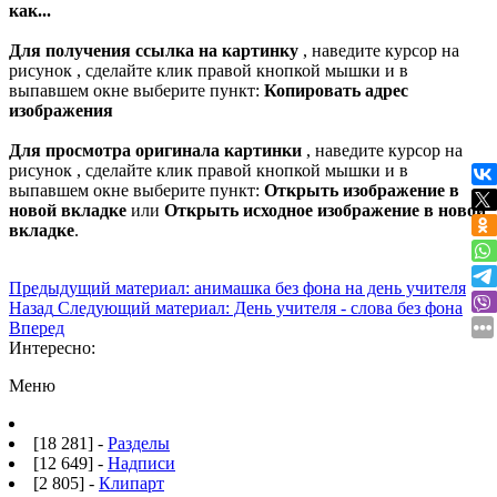
как...
Для получения ссылка на картинку
, наведите курсор на
рисунок , сделайте клик правой кнопкой мышки и в
выпавшем окне выберите пункт:
Копировать адрес
изображения
Для просмотра оригинала картинки
, наведите курсор на
рисунок , сделайте клик правой кнопкой мышки и в
выпавшем окне выберите пункт:
Открыть изображение в
новой вкладке
или
Открыть исходное изображение в новой
вкладке
.
Предыдущий материал: анимашка без фона на день учителя
Назад
Следующий материал: День учителя - слова без фона
Вперед
Интересно:
Меню
[18 281] -
Разделы
[12 649] -
Надписи
[2 805] -
Клипарт