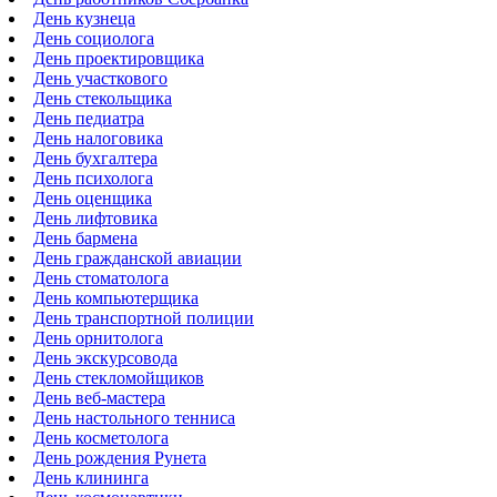
День кузнеца
День социолога
День проектировщика
День участкового
День стекольщика
День педиатра
День налоговика
День бухгалтера
День психолога
День оценщика
День лифтовика
День бармена
День гражданской авиации
День стоматолога
День компьютерщика
День транспортной полиции
День орнитолога
День экскурсовода
День стекломойщиков
День веб-мастера
День настольного тенниса
День косметолога
День рождения Рунета
День клининга