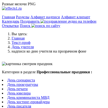
Разные мелочи PNG
Главная
Разделы
Алфавит надписи
Алфавит клипарт
Календарь
Поздравить
Открытки
Поиск
Вы здесь:
Главная
Текст-проф
День учителя
надписи ко дню учителя на прозрачном фоне
Категории в разделе
Профессиональные праздники :
День сценариста
День прокуратуры
День печати
День ювелира
День криминалиста МВД
День хостинг-провайдера
День писателя