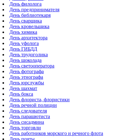
День филолога
День предпринимателя
День библиотекаря
День сварщика
День кровельщика
День химика
День архитектора
День уфолога
День ГИБДД
День трудоголика
День шоколада
День светооператора
День фотографа
День этнографа
День юрслужбы
День шахмат
День бокса
День флориста, флористики
День речной полиции
День следователя
День парашютиста
День сисадмина
День торговли
День работников морского и речного флота
День почты