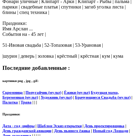
Фонари уличные | Клипарт - Арки | Клипарт - Рыбы | пальма |
парики | свадебные платья | спутники | загиб уголка листа |
блины | спец техника |
Праздники:
Имя Арслан ...
События на - 45 лет |
51-Ивовая свадьба | 52-Топазовая | 53-Урановая |
|шурин | деверь | золовка | крёстный | крёстная | кум | кума
Последние добавленные :
картинки png , jpg , gif:
Скромница
|
Попугайчик (мульт)
|
Ёжики (мульт)
Будущая мама,
Беременная (мульт)
|
Художник (мульт)
|
Брачующиеся Свадьба (мульт)
|
Палатка
|
Трава
| | |
Праздники:
Дата - год -цифры
|
Шаблон Эскиз открытки
|
День проектировщика
|
День гражданской авиации
|
День пьяного ёжика
|
Новый год Лошади
|
День художника
| | | | |