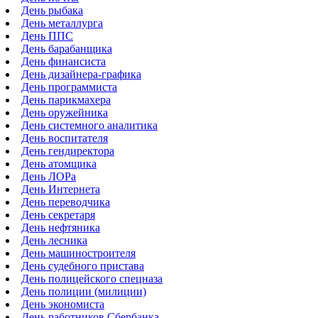
День рыбака
День металлурга
День ППС
День барабанщика
День финансиста
День дизайнера-графика
День программиста
День парикмахера
День оружейника
День системного аналитика
День воспитателя
День гендиректора
День атомщика
День ЛОРа
День Интернета
День переводчика
День секретаря
День нефтяника
День лесника
День машиностроителя
День судебного пристава
День полицейского спецназа
День полиции (милиции)
День экономиста
День работников Сбербанка