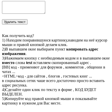
Как получить код?
1) Находим понравившуюся картинку,наводим на неё курсор
мыши и правой кнопкой делаем клик.
2)В выпавшем окне выбираем пункт
копировать адрес
изображения
.
3)Нажимаем кнопку с необходимым кодом и в выпавшем окне
вместо
слова
text
вставляем скопированный адрес .
[BB] код - применяют для форумов , комментов , общении в
чатах ...
<
HTML
>код - для сайтов , блогов , гостевых книг ...
в социальных сетях чаше всего достаточно просто вставить
адрес рисунка.
4)Сделайте один клик по тексту в форме , КОД БУДЕТ
ВЫДЕЛЕН.
5)Копируйте код правой кнопкой мыши и показывайте
картинку в нужном для Вас месте.