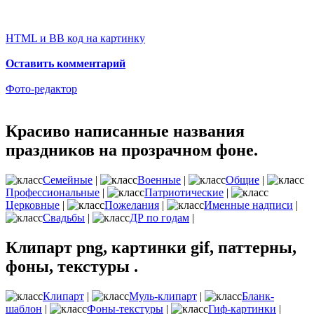
HTML и BB код на картинку
Оставить комментарий
Фото-редактор
Красиво написанные названия
праздников на прозрачном фоне.
Семейные
|
Военные
|
Общие
|
Профессиональные
|
Патриотические
|
Церковные
|
Пожелания
|
Именные надписи
|
Свадьбы
|
ДР по годам
|
Клипарт png, картинки gif, паттерны,
фоны, текстуры .
Клипарт
|
Муль-клипарт
|
Бланк-
шаблон
|
Фоны-текстуры
|
Гиф-картинки
|