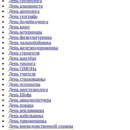
День спелеолога
День альпиниста
День археолога
День географа
День бодибилдинга
День кино
День ветеринара
День физкультурника
День дальнобойщика
День железнодорожника
День строителя
День шахтёра
День уролога
День ОМОНа
День учителя
День страховщика
День психиатра
День анестезиолога
День Шефа
День авиадиспетчера
День повара
День рекламщика
День кабельщика
День таможенника
День вневедомственной охраны