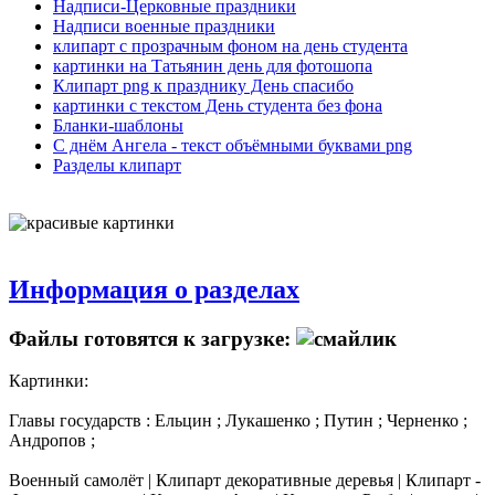
Надписи-Церковные праздники
Надписи военные праздники
клипарт с прозрачным фоном на день студента
картинки на Татьянин день для фотошопа
Клипарт png к празднику День спасибо
картинки с текстом День студента без фона
Бланки-шаблоны
С днём Ангела - текст объёмными буквами png
Разделы клипарт
Информация о разделах
Файлы готовятся к загрузке:
Картинки:
Главы государств : Ельцин ; Лукашенко ; Путин ; Черненко ;
Андропов ;
Военный самолёт | Клипарт декоративные деревья | Клипарт -