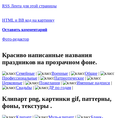
RSS Лента для этой страницы
HTML и BB код на картинку
Оставить комментарий
Фото-редактор
Красиво написанные названия
праздников на прозрачном фоне.
Семейные
|
Военные
|
Общие
|
Профессиональные
|
Патриотические
|
Церковные
|
Пожелания
|
Именные надписи
|
Свадьбы
|
ДР по годам
|
Клипарт png, картинки gif, паттерны,
фоны, текстуры .
Клипарт
|
Муль-клипарт
|
Бланк-