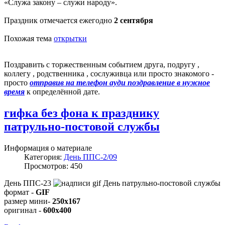
«Служа закону – служи народу».
Праздник отмечается ежегодно
2 сентября
Похожая тема
открытки
Поздравить с торжественным событием друга, подругу ,
коллегу , родственника , сослуживца или просто знакомого -
просто
отправив на телефон ауди поздравление в нужное
время
к определённой дате.
гифка без фона к празднику
патрульно-постовой службы
Информация о материале
Категория:
День ППС-2/09
Просмотров: 450
День ППС-23
формат -
GIF
размер мини-
250x167
оригинал -
600x400