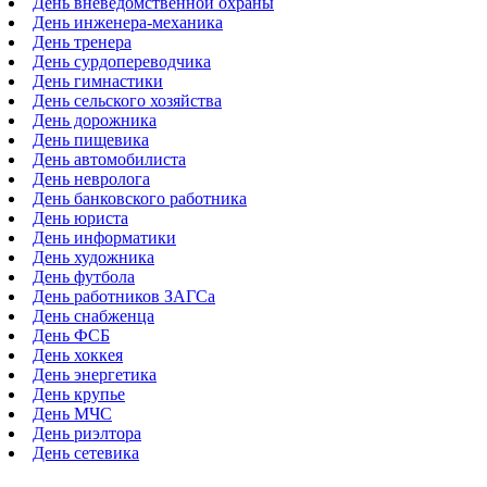
День вневедомственной охраны
День инженера-механика
День тренера
День сурдопереводчика
День гимнастики
День сельского хозяйства
День дорожника
День пищевика
День автомобилиста
День невролога
День банковского работника
День юриста
День информатики
День художника
День футбола
День работников ЗАГСа
День снабженца
День ФСБ
День хоккея
День энергетика
День крупье
День МЧС
День риэлтора
День сетевика