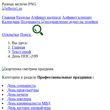
Разные мелочи PNG
Главная
Разделы
Алфавит надписи
Алфавит клипарт
Календарь
Поздравить
Открытки
Поиск
Вы здесь:
Главная
Текст-проф
День ППС-2/09
Категории в разделе
Профессиональные праздники :
День сценариста
День прокуратуры
День печати
День ювелира
День криминалиста МВД
День хостинг-провайдера