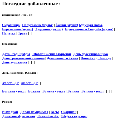
Последние добавленные :
картинки png , jpg , gif:
Скромница
|
Попугайчик (мульт)
|
Ёжики (мульт)
Будущая мама,
Беременная (мульт)
|
Художник (мульт)
|
Брачующиеся Свадьба (мульт)
|
Палатка
|
Трава
| | |
Праздники:
Дата - год -цифры
|
Шаблон Эскиз открытки
|
День проектировщика
|
День гражданской авиации
|
День пьяного ёжика
|
Новый год Лошади
|
День художника
| | | | |
День Рождения , Юбилей :
39 лет - ДР
|
40 лет - ДР
| | |
Богдана - текст
|
Божена
|
Божена - текст
|
Бьянка
|
Бьянка - текст
| | | | |
Разное:
Выходной
|
Давай помиримся
|
Весы
|
Скорпион
|
Движение фрагмента
|
Рамка-border
|
Эффект курсора
|