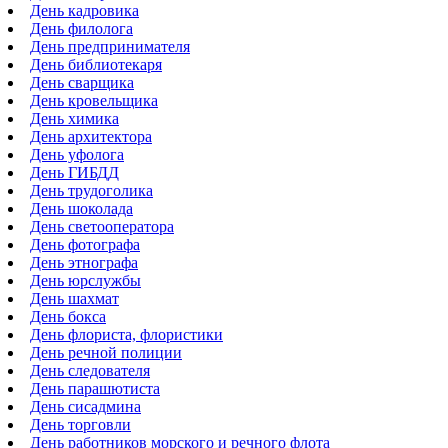
День кадровика
День филолога
День предпринимателя
День библиотекаря
День сварщика
День кровельщика
День химика
День архитектора
День уфолога
День ГИБДД
День трудоголика
День шоколада
День светооператора
День фотографа
День этнографа
День юрслужбы
День шахмат
День бокса
День флориста, флористики
День речной полиции
День следователя
День парашютиста
День сисадмина
День торговли
День работников морского и речного флота