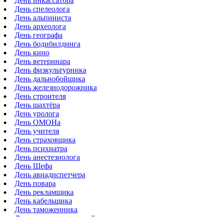
День инкассатора
День спелеолога
День альпиниста
День археолога
День географа
День бодибилдинга
День кино
День ветеринара
День физкультурника
День дальнобойщика
День железнодорожника
День строителя
День шахтёра
День уролога
День ОМОНа
День учителя
День страховщика
День психиатра
День анестезиолога
День Шефа
День авиадиспетчера
День повара
День рекламщика
День кабельщика
День таможенника