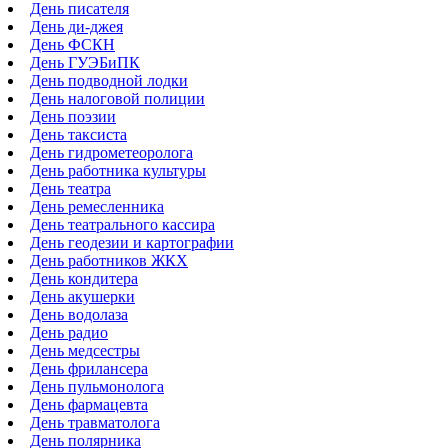
День писателя
День ди-джея
День ФСКН
День ГУЭБиПК
День подводной лодки
День налоговой полиции
День поэзии
День таксиста
День гидрометеоролога
День работника культуры
День театра
День ремесленника
День театрального кассира
День геодезии и картографии
День работников ЖКХ
День кондитера
День акушерки
День водолаза
День радио
День медсестры
День фрилансера
День пульмонолога
День фармацевта
День травматолога
День полярника