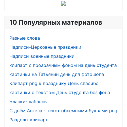
(милиции)
День юриста
День экономиста
День информатики
10 Популярных материалов
День работников
День художника
Сбербанка
Разные слова
День футбола
День кузнеца
Надписи-Церковные праздники
День работников
Надписи военные праздники
День социолога
ЗАГСа
клипарт с прозрачным фоном на день студента
День
День снабженца
картинки на Татьянин день для фотошопа
проектировщика
День ФСБ
Клипарт png к празднику День спасибо
День участкового
День хоккея
картинки с текстом День студента без фона
День стекольщика
День энергетика
Бланки-шаблоны
День педиатра
С днём Ангела - текст объёмными буквами png
День крупье
Разделы клипарт
День налоговика
День МЧС