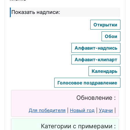
День балалайки
День
Показать надписи:
предпринимателя
День
мореплавателя
День
Открытки
библиотекаря
День корабела
Обои
День сварщика
День пива,
Алфавит-надпись
пивовара
День кровельщика
Алфавит-клипарт
День
День химика
Календарь
изобретателя
День архитектора
Голосовое поздравление
День мелиоратора
День уфолога
День
Обновление :
День ГИБДД
медработника
Для победителя
|
Новый год
|
Удачи
|
День трудоголика
День мебельщика
День шоколада
Категории с примерами :
День инкассатора