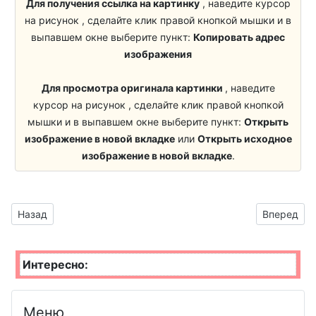
Для получения ссылка на картинку
, наведите курсор
День водолаза
День пожарной
на рисунок , сделайте клик правой кнопкой мышки и в
охраны
выпавшем окне выберите пункт:
Копировать адрес
День радио
изображения
День геолога
День медсестры
Для просмотра оригинала картинки
, наведите
День крановщика
День фрилансера
курсор на рисунок , сделайте клик правой кнопкой
День эколога
День
мышки и в выпавшем окне выберите пункт:
Открыть
изображение в новой вкладке
или
Открыть исходное
пульмонолога
День русского
изображение в новой вкладке
.
языка
День фармацевта
День социального
День
работника
Предыдущий материал: Надписи декоративным шрифтом бе
Следующий
Назад
Вперед
травматолога
День блогера
День полярника
Интересно:
День сыродела
День кадровика
День кинолога
День филолога
Меню