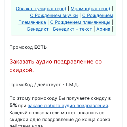
День
День спелеолога
Облака, тучи(паттерн)
|
Мрамор(паттерн)
|
светооператора
С Рождением внучки
|
С Рождением
День альпиниста
Племянника
|
С Рождением племянницы
|
День фотографа
Бенедикт
|
Бенедикт - текст
|
Арина
|
День археолога
День этнографа
День географа
День юрслужбы
Промокод
ЕСТЬ
День
День шахмат
бодибилдинга
Заказать аудио поздравление со
День бокса
скидкой.
День кино
День флориста,
День ветеринара
ПромоКод / действует - Г.М.Д.
флористики
День
День речной
По этому промокоду Вы получаете скидку в
физкультурника
полиции
5%
при
заказе любого аудио поздравления
.
День
Каждый пользователь может оплатить со
День следователя
дальнобойщика
скидкой одно поздравление до конца срока
действия кода.
День парашютиста