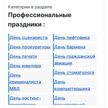
Категории в разделе
Профессиональные
праздники :
День сценариста
День лифтовика
День прокуратуры
День бармена
День печати
День гражданской
авиации
День ювелира
День стоматолога
День
криминалиста
День
МВД
компьютерщика
День хостинг-
День
провайдера
транспортной