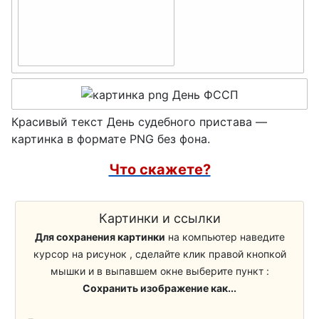
День работника
День
культуры
космонавтики
День театра
День рок-н-ролла
День
День
ремесленника
радиолюбителя
Красивый текст День судебного пристава —
День театрального
картинка в формате PNG без фона.
День полиграфии,
кассира
полиграфиста
Что скажете?
День геодезии и
День ликвидации
картографии
радиационных
Картинки и ссылки
День работников
аварий
Для сохранения картинки
на компьютер наведите
ЖКХ
курсор на рисунок , сделайте клик правой кнопкой
День скорой мед
мышки и в выпавшем окне выберите пункт :
День кондитера
помощи
Сохранить изображение как...
День акушерки
День танца