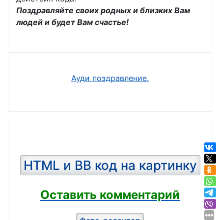
День
Поздравляйте своих родных и близких Вам
День сисадмина
железнодорожник
людей и будет Вам счастье!
а
День торговли
День строителя
День работников
морского и
День шахтёра
Ауди поздравление.
речного флота
День уролога
День почты
День ОМОНа
День рыбака
День учителя
День металлурга
День страховщика
День ППС
HTML и BB код на картинку
День психиатра
День барабанщика
День
Оставить комментарий
День финансиста
анестезиолога
День дизайнера-
День Шефа