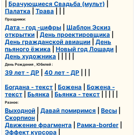
|
Брачующиеся Свадьба (мульт)
|
Палатка
|
Трава
| | |
Праздники:
Дата - год -цифры
|
Шаблон Эскиз
открытки
|
День проектировщика
|
День гражданской авиации
|
День
пьяного ёжика
|
Новый год Лошади
|
День художника
| | | | |
День Рождения , Юбилей :
39 лет - ДР
|
40 лет - ДР
| | |
Богдана - текст
|
Божена
|
Божена -
текст
|
Бьянка
|
Бьянка - текст
| | | | |
Разное:
Выходной
|
Давай помиримся
|
Весы
|
Скорпион
|
Движение фрагмента
|
Рамка-border
|
Эффект курсора
|