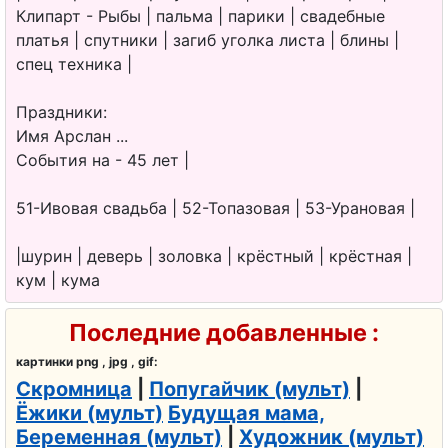
Клипарт - Рыбы | пальма | парики | свадебные
платья | спутники | загиб уголка листа | блины |
спец техника |
Праздники:
Имя Арслан ...
События на - 45 лет |
51-Ивовая свадьба | 52-Топазовая | 53-Урановая |
|шурин | деверь | золовка | крёстный | крёстная |
кум | кума
Последние добавленные :
картинки png , jpg , gif:
Скромница
|
Попугайчик (мульт)
|
Ёжики (мульт)
Будущая мама,
Беременная (мульт)
|
Художник (мульт)