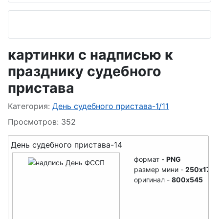
полиции
День писателя
День орнитолога
День ди-джея
День
День ФСКН
картинки с надписью к
экскурсовода
празднику судебного
День ГУЭБиПК
День
пристава
День подводной
стекломойщиков
лодки
Информация о материале
Категория:
День судебного пристава-1/11
День веб-мастера
День налоговой
Просмотров: 352
День настольного
полиции
тенниса
День судебного пристава-14
День поэзии
формат -
PNG
День косметолога
размер мини -
250x170
День таксиста
оригинал -
800x545
День рождения
День
Рунета
гидрометеоролога
День клининга