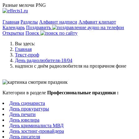
Разные мелочи PNG
Главная
Разделы
Алфавит надписи
Алфавит клипарт
Календарь
Поздравить
Открытки
Поиск
Вы здесь:
Главная
Текст-проф
День радиолюбителя-18/04
надписи с днём радиолюбителя на прозрачном фоне
Категории в разделе
Профессиональные праздники :
День сценариста
День прокуратуры
День печати
День ювелира
День криминалиста МВД
День хостинг-провайдера
День писателя