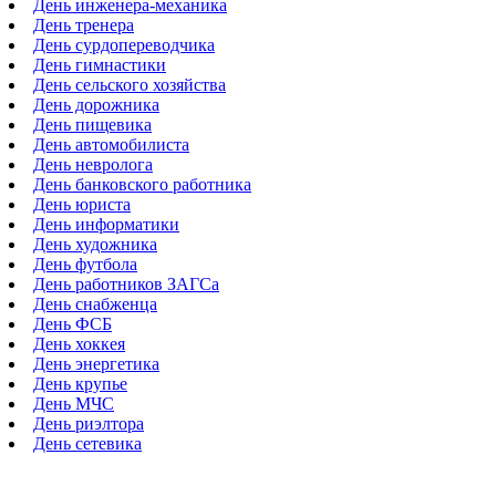
День инженера-механика
День тренера
День сурдопереводчика
День гимнастики
День сельского хозяйства
День дорожника
День пищевика
День автомобилиста
День невролога
День банковского работника
День юриста
День информатики
День художника
День футбола
День работников ЗАГСа
День снабженца
День ФСБ
День хоккея
День энергетика
День крупье
День МЧС
День риэлтора
День сетевика