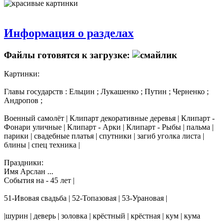
Информация о разделах
Файлы готовятся к загрузке:
Картинки:
Главы государств : Ельцин ; Лукашенко ; Путин ; Черненко ;
Андропов ;
Военный самолёт | Клипарт декоративные деревья | Клипарт -
Фонари уличные | Клипарт - Арки | Клипарт - Рыбы | пальма |
парики | свадебные платья | спутники | загиб уголка листа |
блины | спец техника |
Праздники:
Имя Арслан ...
События на - 45 лет |
51-Ивовая свадьба | 52-Топазовая | 53-Урановая |
|шурин | деверь | золовка | крёстный | крёстная | кум | кума