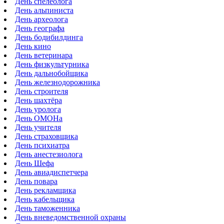
День спелеолога
День альпиниста
День археолога
День географа
День бодибилдинга
День кино
День ветеринара
День физкультурника
День дальнобойщика
День железнодорожника
День строителя
День шахтёра
День уролога
День ОМОНа
День учителя
День страховщика
День психиатра
День анестезиолога
День Шефа
День авиадиспетчера
День повара
День рекламщика
День кабельщика
День таможенника
День вневедомственной охраны