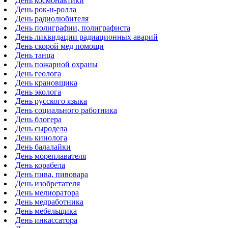
День космонавтики
День рок-н-ролла
День радиолюбителя
День полиграфии, полиграфиста
День ликвидации радиационных аварий
День скорой мед помощи
День танца
День пожарной охраны
День геолога
День крановщика
День эколога
День русского языка
День социального работника
День блогера
День сыродела
День кинолога
День балалайки
День мореплавателя
День корабела
День пива, пивовара
День изобретателя
День мелиоратора
День медработника
День мебельщика
День инкассатора