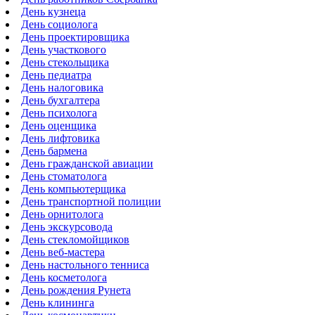
День кузнеца
День социолога
День проектировщика
День участкового
День стекольщика
День педиатра
День налоговика
День бухгалтера
День психолога
День оценщика
День лифтовика
День бармена
День гражданской авиации
День стоматолога
День компьютерщика
День транспортной полиции
День орнитолога
День экскурсовода
День стекломойщиков
День веб-мастера
День настольного тенниса
День косметолога
День рождения Рунета
День клининга