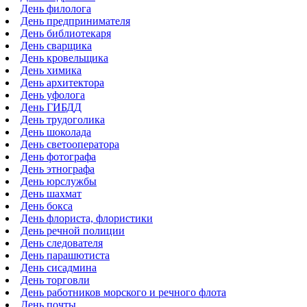
День филолога
День предпринимателя
День библиотекаря
День сварщика
День кровельщика
День химика
День архитектора
День уфолога
День ГИБДД
День трудоголика
День шоколада
День светооператора
День фотографа
День этнографа
День юрслужбы
День шахмат
День бокса
День флориста, флористики
День речной полиции
День следователя
День парашютиста
День сисадмина
День торговли
День работников морского и речного флота
День почты