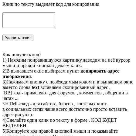
Клик по тексту выделяет код для копирования
Как получить код?
1) Находим понравившуюся картинку,наводим на неё курсор
мыши и правой кнопкой делаем клик.
2)В выпавшем окне выбираем пункт
копировать адрес
изображения
.
3)Нажимаем кнопку с необходимым кодом и в выпавшем окне
вместо
слова
text
вставляем скопированный адрес .
[BB] код - применяют для форумов , комментов , общении в
чатах ...
<
HTML
>код - для сайтов , блогов , гостевых книг ...
в социальных сетях чаше всего достаточно просто вставить
адрес рисунка.
4)Сделайте один клик по тексту в форме , КОД БУДЕТ
ВЫДЕЛЕН.
5)Копируйте код правой кнопкой мыши и показывайте