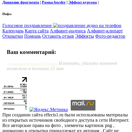
Движение фрагмента
|
Рамка-border
|
Эффект курсора
|
Инфа:
Голосовое поздравление
Календарь
Карта сайта
Алфавит-надпись
Алфавит-клипарт
Открытки
Помощь
Оставить отзыв
Эффекты
Фото-редактор
Ваш комментарий:
Изменить, удалить коммент
Система комментирования SigComments
возможно в течении 15 мин
При создании сайта effects1.ru были использованы материалы
из открытых источников свободного доступа в сети Интернет.
Все авторские права на фото , элементы картинок png ,
анимацию и открытки принадлежат их авторам . Сайт не