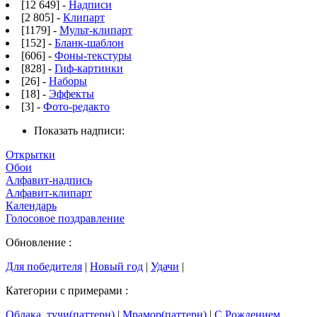
[12 649] -
Надписи
[2 805] -
Клипарт
[1179] -
Мульт-клипарт
[152] -
Бланк-шаблон
[606] -
Фоны-текстуры
[828] -
Гиф-картинки
[26] -
Наборы
[18] -
Эффекты
[3] -
Фото-редакто
Показать надписи:
Открытки
Обои
Алфавит-надпись
Алфавит-клипарт
Календарь
Голосовое поздравление
Обновление :
Для победителя
|
Новый год
|
Удачи
|
Категории с примерами :
Облака, тучи(паттерн)
|
Мрамор(паттерн)
|
С Рождением