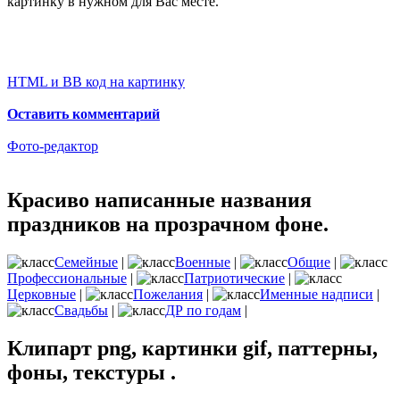
картинку в нужном для Вас месте.
HTML и BB код на картинку
Оставить комментарий
Фото-редактор
Красиво написанные названия
праздников на прозрачном фоне.
Семейные
|
Военные
|
Общие
|
Профессиональные
|
Патриотические
|
Церковные
|
Пожелания
|
Именные надписи
|
Свадьбы
|
ДР по годам
|
Клипарт png, картинки gif, паттерны,
фоны, текстуры .