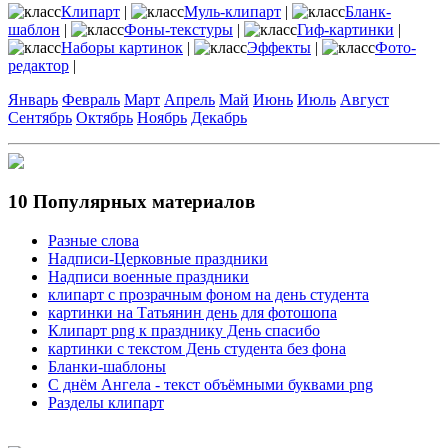
Клипарт
|
Муль-клипарт
|
Бланк-
шаблон
|
Фоны-текстуры
|
Гиф-картинки
|
Наборы картинок
|
Эффекты
|
Фото-
редактор
|
Январь
Февраль
Март
Апрель
Май
Июнь
Июль
Август
Сентябрь
Октябрь
Ноябрь
Декабрь
10 Популярных материалов
Разные слова
Надписи-Церковные праздники
Надписи военные праздники
клипарт с прозрачным фоном на день студента
картинки на Татьянин день для фотошопа
Клипарт png к празднику День спасибо
картинки с текстом День студента без фона
Бланки-шаблоны
С днём Ангела - текст объёмными буквами png
Разделы клипарт