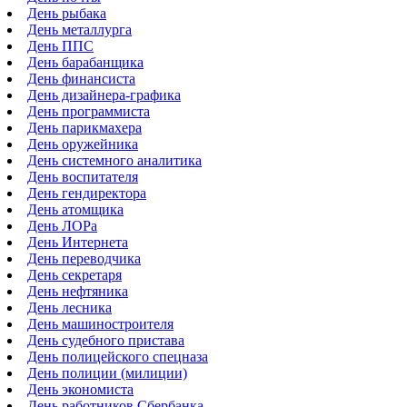
День рыбака
День металлурга
День ППС
День барабанщика
День финансиста
День дизайнера-графика
День программиста
День парикмахера
День оружейника
День системного аналитика
День воспитателя
День гендиректора
День атомщика
День ЛОРа
День Интернета
День переводчика
День секретаря
День нефтяника
День лесника
День машиностроителя
День судебного пристава
День полицейского спецназа
День полиции (милиции)
День экономиста
День работников Сбербанка