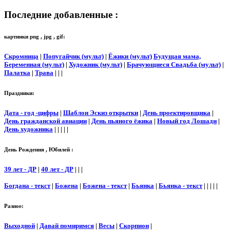
Последние добавленные :
картинки png , jpg , gif:
Скромница
|
Попугайчик (мульт)
|
Ёжики (мульт)
Будущая мама,
Беременная (мульт)
|
Художник (мульт)
|
Брачующиеся Свадьба (мульт)
|
Палатка
|
Трава
| | |
Праздники:
Дата - год -цифры
|
Шаблон Эскиз открытки
|
День проектировщика
|
День гражданской авиации
|
День пьяного ёжика
|
Новый год Лошади
|
День художника
| | | | |
День Рождения , Юбилей :
39 лет - ДР
|
40 лет - ДР
| | |
Богдана - текст
|
Божена
|
Божена - текст
|
Бьянка
|
Бьянка - текст
| | | | |
Разное:
Выходной
|
Давай помиримся
|
Весы
|
Скорпион
|