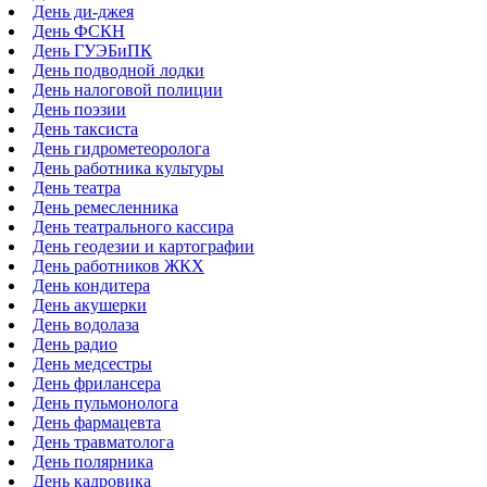
День ди-джея
День ФСКН
День ГУЭБиПК
День подводной лодки
День налоговой полиции
День поэзии
День таксиста
День гидрометеоролога
День работника культуры
День театра
День ремесленника
День театрального кассира
День геодезии и картографии
День работников ЖКХ
День кондитера
День акушерки
День водолаза
День радио
День медсестры
День фрилансера
День пульмонолога
День фармацевта
День травматолога
День полярника
День кадровика