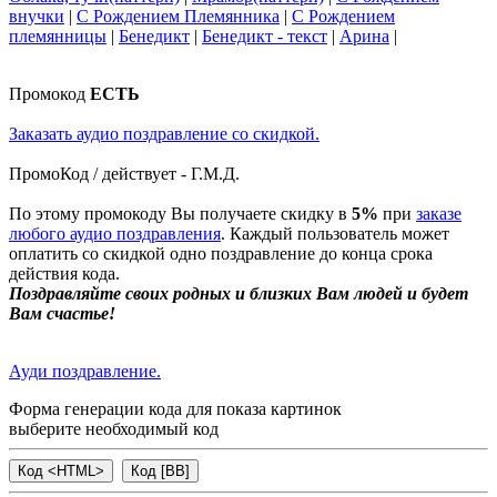
внучки
|
С Рождением Племянника
|
С Рождением
племянницы
|
Бенедикт
|
Бенедикт - текст
|
Арина
|
Промокод
ЕСТЬ
Заказать аудио поздравление со скидкой.
ПромоКод / действует - Г.М.Д.
По этому промокоду Вы получаете скидку в
5%
при
заказе
любого аудио поздравления
. Каждый пользователь может
оплатить со скидкой одно поздравление до конца срока
действия кода.
Поздравляйте своих родных и близких Вам людей и будет
Вам счастье!
Ауди поздравление.
Форма генерации кода для показа картинок
выберите необходимый код