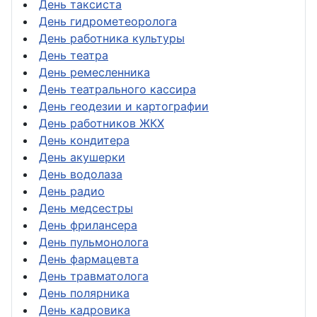
День таксиста
День гидрометеоролога
День работника культуры
День театра
День ремесленника
День театрального кассира
День геодезии и картографии
День работников ЖКХ
День кондитера
День акушерки
День водолаза
День радио
День медсестры
День фрилансера
День пульмонолога
День фармацевта
День травматолога
День полярника
День кадровика