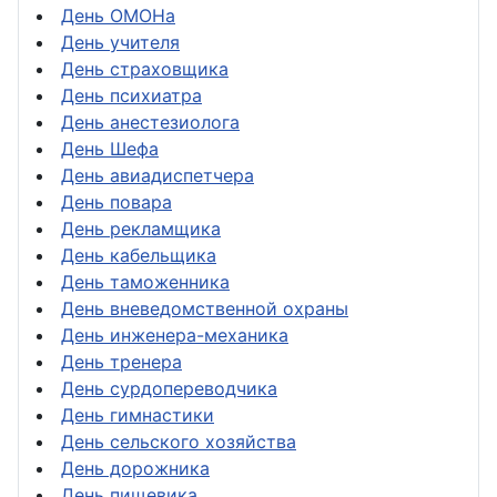
День ОМОНа
День учителя
День страховщика
День психиатра
День анестезиолога
День Шефа
День авиадиспетчера
День повара
День рекламщика
День кабельщика
День таможенника
День вневедомственной охраны
День инженера-механика
День тренера
День сурдопереводчика
День гимнастики
День сельского хозяйства
День дорожника
День пищевика