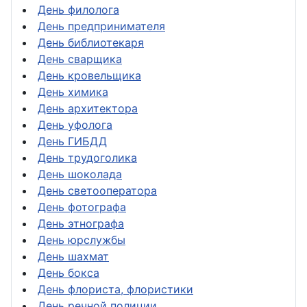
День филолога
День предпринимателя
День библиотекаря
День сварщика
День кровельщика
День химика
День архитектора
День уфолога
День ГИБДД
День трудоголика
День шоколада
День светооператора
День фотографа
День этнографа
День юрслужбы
День шахмат
День бокса
День флориста, флористики
День речной полиции