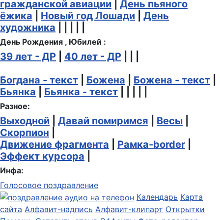
гражданской авиации
|
День пьяного
ёжика
|
Новый год Лошади
|
День
художника
| | | | |
День Рождения , Юбилей :
39 лет - ДР
|
40 лет - ДР
| | |
Богдана - текст
|
Божена
|
Божена - текст
|
Бьянка
|
Бьянка - текст
| | | | |
Разное:
Выходной
|
Давай помиримся
|
Весы
|
Скорпион
|
Движение фрагмента
|
Рамка-border
|
Эффект курсора
|
Инфа:
Голосовое поздравление
Календарь
Карта
сайта
Алфавит-надпись
Алфавит-клипарт
Открытки