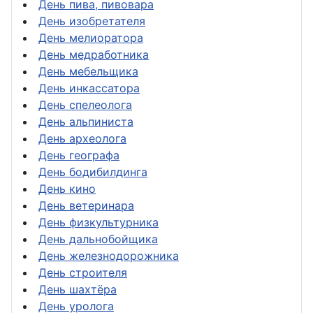
День пива, пивовара
День изобретателя
День мелиоратора
День медработника
День мебельщика
День инкассатора
День спелеолога
День альпиниста
День археолога
День географа
День бодибилдинга
День кино
День ветеринара
День физкультурника
День дальнобойщика
День железнодорожника
День строителя
День шахтёра
День уролога