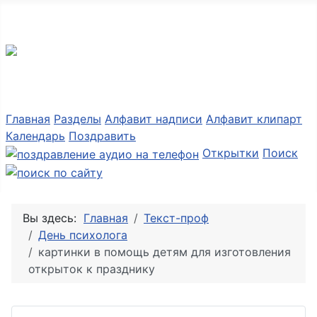
Разные мелочи PNG
Главная
Разделы
Алфавит надписи
Алфавит клипарт
Календарь
Поздравить
Открытки
Поиск
Вы здесь:
Главная
Текст-проф
День психолога
картинки в помощь детям для изготовления
открыток к празднику