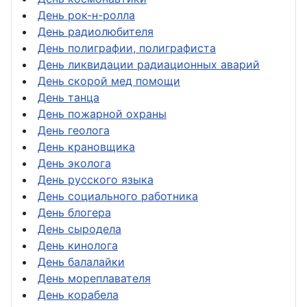
День рок-н-ролла
День радиолюбителя
День полиграфии, полиграфиста
День ликвидации радиационных аварий
День скорой мед помощи
День танца
День пожарной охраны
День геолога
День крановщика
День эколога
День русского языка
День социального работника
День блогера
День сыродела
День кинолога
День балалайки
День мореплавателя
День корабела