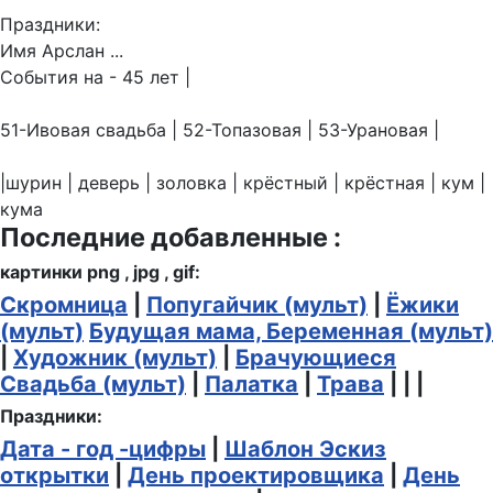
Праздники:
Имя Арслан ...
События на - 45 лет |
51-Ивовая свадьба | 52-Топазовая | 53-Урановая |
|шурин | деверь | золовка | крёстный | крёстная | кум |
кума
Последние добавленные :
картинки png , jpg , gif:
Скромница
|
Попугайчик (мульт)
|
Ёжики
(мульт)
Будущая мама, Беременная (мульт)
|
Художник (мульт)
|
Брачующиеся
Свадьба (мульт)
|
Палатка
|
Трава
| | |
Праздники:
Дата - год -цифры
|
Шаблон Эскиз
открытки
|
День проектировщика
|
День