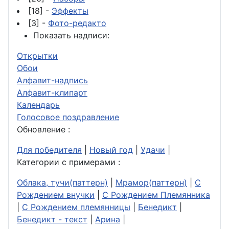
[18] -
Эффекты
[3] -
Фото-редакто
Показать надписи:
Открытки
Обои
Алфавит-надпись
Алфавит-клипарт
Календарь
Голосовое поздравление
Обновление :
Для победителя
|
Новый год
|
Удачи
|
Категории с примерами :
Облака, тучи(паттерн)
|
Мрамор(паттерн)
|
С
Рождением внучки
|
С Рождением Племянника
|
С Рождением племянницы
|
Бенедикт
|
Бенедикт - текст
|
Арина
|