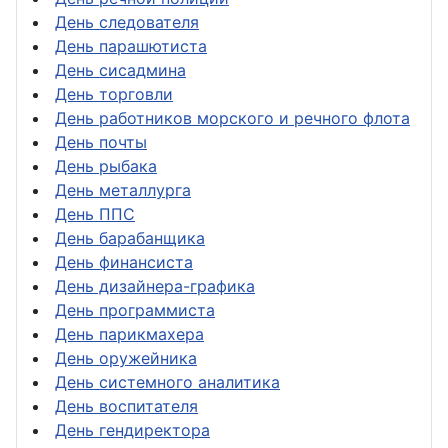
День следователя
День парашютиста
День сисадмина
День торговли
День работников морского и речного флота
День почты
День рыбака
День металлурга
День ППС
День барабанщика
День финансиста
День дизайнера-графика
День программиста
День парикмахера
День оружейника
День системного аналитика
День воспитателя
День гендиректора