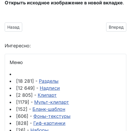
Открыть исходное изображение в новой вкладке
.
Предыдущий материал: изображение без фона для оформлени
Следующий
Назад
Вперед
Интересно:
Меню
[18 281] -
Разделы
[12 649] -
Надписи
[2 805] -
Клипарт
[1179] -
Мульт-клипарт
[152] -
Бланк-шаблон
[606] -
Фоны-текстуры
[828] -
Гиф-картинки
[26] -
Наборы