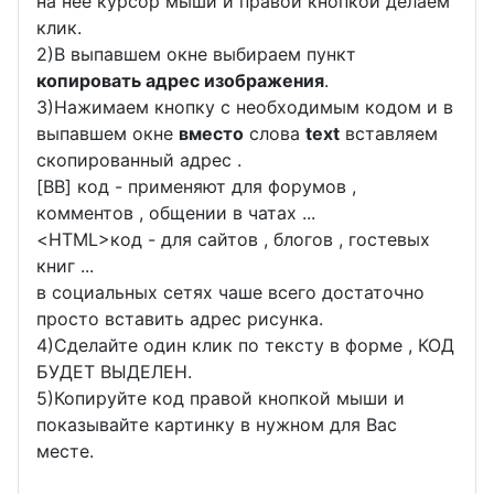
на неё курсор мыши и правой кнопкой делаем
клик.
2)В выпавшем окне выбираем пункт
копировать адрес изображения
.
3)Нажимаем кнопку с необходимым кодом и в
выпавшем окне
вместо
слова
text
вставляем
скопированный адрес .
[BB] код - применяют для форумов ,
комментов , общении в чатах ...
<
HTML
>код - для сайтов , блогов , гостевых
книг ...
в социальных сетях чаше всего достаточно
просто вставить адрес рисунка.
4)Сделайте один клик по тексту в форме , КОД
БУДЕТ ВЫДЕЛЕН.
5)Копируйте код правой кнопкой мыши и
показывайте картинку в нужном для Вас
месте.