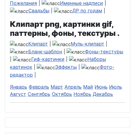
Пожелания
|
Именные надписи
|
Свадьбы
|
ДР по годам
|
Клипарт png, картинки gif,
паттерны, фоны, текстуры .
Клипарт
|
Муль-клипарт
|
Бланк-шаблон
|
Фоны-текстуры
|
Гиф-картинки
|
Наборы
картинок
|
Эффекты
|
Фото-
редактор
|
Январь
Февраль
Март
Апрель
Май
Июнь
Июль
Август
Сентябрь
Октябрь
Ноябрь
Декабрь