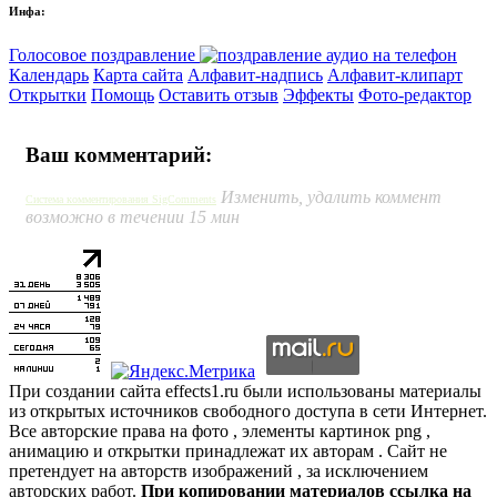
Инфа:
Голосовое поздравление
Календарь
Карта сайта
Алфавит-надпись
Алфавит-клипарт
Открытки
Помощь
Оставить отзыв
Эффекты
Фото-редактор
Ваш комментарий:
Изменить, удалить коммент
Система комментирования SigComments
возможно в течении 15 мин
При создании сайта effects1.ru были использованы материалы
из открытых источников свободного доступа в сети Интернет.
Все авторские права на фото , элементы картинок png ,
анимацию и открытки принадлежат их авторам . Сайт не
претендует на авторств изображений , за исключением
авторских работ.
При копировании материалов ссылка на