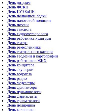
День ди-джея
День ФСКН
День ГУЭБиПК
День подводной лодки
День налоговой полиции
День поэзии
День таксиста
День гидрометеоролога
День работника культуры
День театра
День ремесленника
День театрального кассира
День геодезии и картографии
День работников ЖКХ
День кондитера
День акушерки
День водолаза
День радио
День медсестры
День фрилансера
День пульмонолога
День фармацевта
День травматолога
День полярника
День кадровика