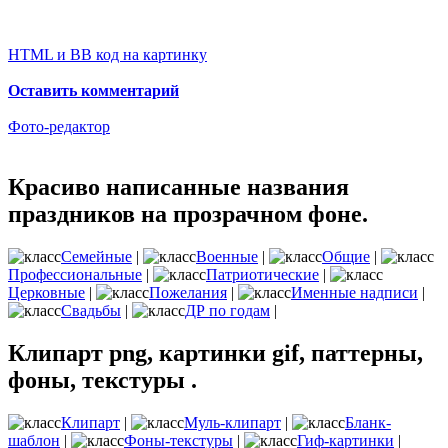
HTML и BB код на картинку
Оставить комментарий
Фото-редактор
Красиво написанные названия
праздников на прозрачном фоне.
Семейные
|
Военные
|
Общие
|
Профессиональные
|
Патриотические
|
Церковные
|
Пожелания
|
Именные надписи
|
Свадьбы
|
ДР по годам
|
Клипарт png, картинки gif, паттерны,
фоны, текстуры .
Клипарт
|
Муль-клипарт
|
Бланк-
шаблон
|
Фоны-текстуры
|
Гиф-картинки
|