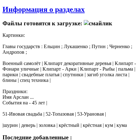
Информация о разделах
Файлы готовятся к загрузке:
Картинки:
Главы государств : Ельцин ; Лукашенко ; Путин ; Черненко ;
Андропов ;
Военный самолёт | Клипарт декоративные деревья | Клипарт -
Фонари уличные | Клипарт - Арки | Клипарт - Рыбы | пальма |
парики | свадебные платья | спутники | загиб уголка листа |
блины | спец техника |
Праздники:
Имя Арслан ...
События на - 45 лет |
51-Ивовая свадьба | 52-Топазовая | 53-Урановая |
|шурин | деверь | золовка | крёстный | крёстная | кум | кума
Последние добавленные :