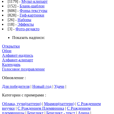
[1179] -
Мульт-клипарт
[152] -
Бланк-шаблон
[606] -
Фоны-текстуры
[828] -
Гиф-картинки
[26] -
Наборы
[18] -
Эффекты
[3] -
Фото-редакто
Показать надписи:
Открытки
Обои
Алфавит-надпись
Алфавит-клипарт
Календарь
Голосовое поздравление
Обновление :
Для победителя
|
Новый год
|
Удачи
|
Категории с примерами :
Облака, тучи(паттерн)
|
Мрамор(паттерн)
|
С Рождением
внучки
|
С Рождением Племянника
|
С Рождением
племянницы
|
Бенедикт
|
Бенедикт - текст
|
Арина
|