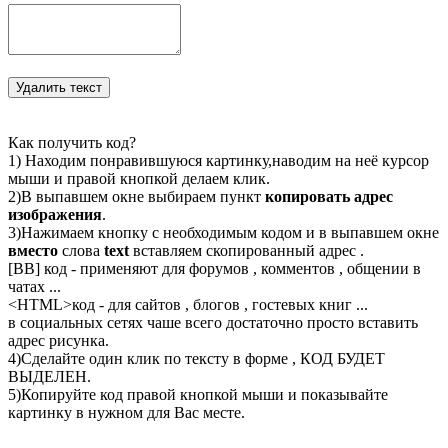
Как получить код?
1) Находим понравившуюся картинку,наводим на неё курсор
мыши и правой кнопкой делаем клик.
2)В выпавшем окне выбираем пункт
копировать адрес
изображения
.
3)Нажимаем кнопку с необходимым кодом и в выпавшем окне
вместо
слова
text
вставляем скопированный адрес .
[BB] код - применяют для форумов , комментов , общении в
чатах ...
<
HTML
>код - для сайтов , блогов , гостевых книг ...
в социальных сетях чаше всего достаточно просто вставить
адрес рисунка.
4)Сделайте один клик по тексту в форме , КОД БУДЕТ
ВЫДЕЛЕН.
5)Копируйте код правой кнопкой мыши и показывайте
картинку в нужном для Вас месте.