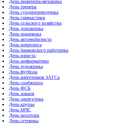
День инженера-механика
День тренера
День сурдопереводчика
День гимнастики
День сельского хозяйства
День дорожника
День пищевика
День автомобилиста
День невролога
День банковского работника
День юриста
День информатики
День художника
День футбола
День работников ЗАГСа
День снабженца
День ФСБ
День хоккея
День энергетика
День крупье
День МЧС
День риэлтора
День сетевика