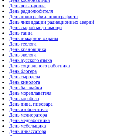
День космонавтики
День рок-н-ролла
День радиолюбителя
День полиграфии, полиграфиста
День ликвидации радиационных аварий
День скорой мед помощи
День танца
День пожарной охраны
День геолога
День крановщика
День эколога
День русского языка
День социального работника
День блогера
День сыродела
День кинолога
День балалайки
День мореплавателя
День корабела
День пива, пивовара
День изобретателя
День мелиоратора
День медработника
День мебельщика
День инкассатора