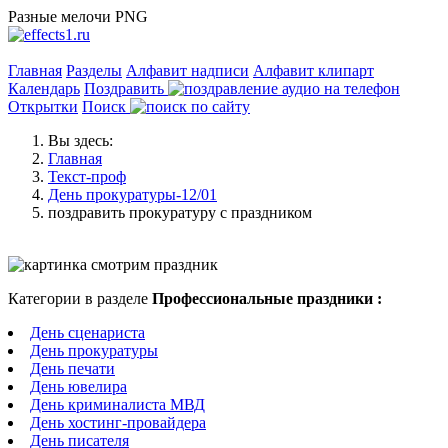
Разные мелочи PNG
Главная
Разделы
Алфавит надписи
Алфавит клипарт
Календарь
Поздравить
Открытки
Поиск
Вы здесь:
Главная
Текст-проф
День прокуратуры-12/01
поздравить прокуратуру с праздником
Категории в разделе
Профессиональные праздники :
День сценариста
День прокуратуры
День печати
День ювелира
День криминалиста МВД
День хостинг-провайдера
День писателя