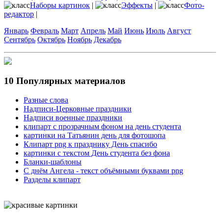
Наборы картинок
|
Эффекты
|
Фото-
редактор
|
Январь
Февраль
Март
Апрель
Май
Июнь
Июль
Август
Сентябрь
Октябрь
Ноябрь
Декабрь
10 Популярных материалов
Разные слова
Надписи-Церковные праздники
Надписи военные праздники
клипарт с прозрачным фоном на день студента
картинки на Татьянин день для фотошопа
Клипарт png к празднику День спасибо
картинки с текстом День студента без фона
Бланки-шаблоны
С днём Ангела - текст объёмными буквами png
Разделы клипарт