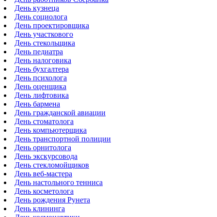
День кузнеца
День социолога
День проектировщика
День участкового
День стекольщика
День педиатра
День налоговика
День бухгалтера
День психолога
День оценщика
День лифтовика
День бармена
День гражданской авиации
День стоматолога
День компьютерщика
День транспортной полиции
День орнитолога
День экскурсовода
День стекломойщиков
День веб-мастера
День настольного тенниса
День косметолога
День рождения Рунета
День клининга