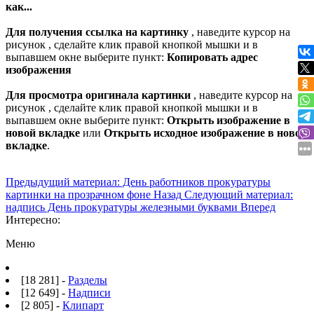
как...
Для получения ссылка на картинку
, наведите курсор на
рисунок , сделайте клик правой кнопкой мышки и в
выпавшем окне выберите пункт:
Копировать адрес
изображения
Для просмотра оригинала картинки
, наведите курсор на
рисунок , сделайте клик правой кнопкой мышки и в
выпавшем окне выберите пункт:
Открыть изображение в
новой вкладке
или
Открыть исходное изображение в новой
вкладке
.
Предыдущий материал: День работников прокуратуры
картинки на прозрачном фоне
Назад
Следующий материал:
надпись День прокуратуры железными буквами
Вперед
Интересно:
Меню
[18 281] -
Разделы
[12 649] -
Надписи
[2 805] -
Клипарт