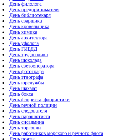
День филолога
День предпринимателя
День библиотекаря
День сварщика
День кровельщика
День химика
День архитектора
День уфолога
День ГИБДД
День трудоголика
День шоколада
День светооператора
День фотографа
День этнографа
День юрслужбы
День шахмат
День бокса
День флориста, флористики
День речной полиции
День следователя
День парашютиста
День сисадмина
День торговли
День работников морского и речного флота
День почты