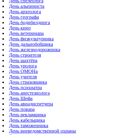
День спелеолога
День альпиниста
День археолога
День географа
День бодибилдинга
День кино
День ветеринара
День физкультурника
День дальнобойщика
День железнодорожника
День строителя
День шахтёра
День уролога
День ОМОНа
День учителя
День страховщика
День психиатра
День анестезиолога
День Шефа
День авиадиспетчера
День повара
День рекламщика
День кабельщика
День таможенника
День вневедомственной охраны