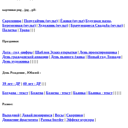
картинки png , jpg , gif:
Скромница
|
Попугайчик (мульт)
|
Ёжики (мульт)
Будущая мама,
Беременная (мульт)
|
Художник (мульт)
|
Брачующиеся Свадьба (мульт)
|
Палатка
|
Трава
| | |
Праздники:
Дата - год -цифры
|
Шаблон Эскиз открытки
|
День проектировщика
|
День гражданской авиации
|
День пьяного ёжика
|
Новый год Лошади
|
День художника
| | | | |
День Рождения , Юбилей :
39 лет - ДР
|
40 лет - ДР
| | |
Богдана - текст
|
Божена
|
Божена - текст
|
Бьянка
|
Бьянка - текст
| | | | |
Разное:
Выходной
|
Давай помиримся
|
Весы
|
Скорпион
|
Движение фрагмента
|
Рамка-border
|
Эффект курсора
|