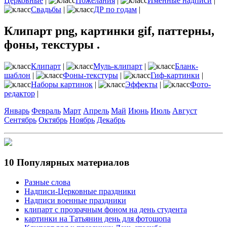
Церковные
|
Пожелания
|
Именные надписи
|
Свадьбы
|
ДР по годам
|
Клипарт png, картинки gif, паттерны,
фоны, текстуры .
Клипарт
|
Муль-клипарт
|
Бланк-
шаблон
|
Фоны-текстуры
|
Гиф-картинки
|
Наборы картинок
|
Эффекты
|
Фото-
редактор
|
Январь
Февраль
Март
Апрель
Май
Июнь
Июль
Август
Сентябрь
Октябрь
Ноябрь
Декабрь
10 Популярных материалов
Разные слова
Надписи-Церковные праздники
Надписи военные праздники
клипарт с прозрачным фоном на день студента
картинки на Татьянин день для фотошопа