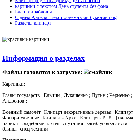
Клипарт png к празднику День спасибо
картинки с текстом День студента без фона
Бланки-шаблоны
С днём Ангела - текст объёмными буквами png
Разделы клипарт
Информация о разделах
Файлы готовятся к загрузке:
Картинки:
Главы государств : Ельцин ; Лукашенко ; Путин ; Черненко ;
Андропов ;
Военный самолёт | Клипарт декоративные деревья | Клипарт -
Фонари уличные | Клипарт - Арки | Клипарт - Рыбы | пальма |
парики | свадебные платья | спутники | загиб уголка листа |
блины | спец техника |