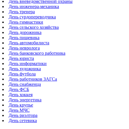
День вневедомственной охраны
День инженера-механика
День тренера
День сурдопереводчика
День гимнастики
День сельского хозяйства
День дорожника
День пищевика
День автомобилиста
День невролога
День банковского работника
День юриста
День информатики
День художника
День футбола
День работников ЗАГСа
День снабженца
День ФСБ
День хоккея
День энергетика
День крупье
День МЧС
День риэлтора
День сетевика