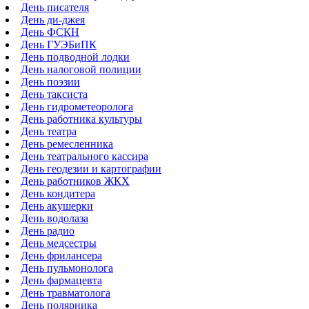
День писателя
День ди-джея
День ФСКН
День ГУЭБиПК
День подводной лодки
День налоговой полиции
День поэзии
День таксиста
День гидрометеоролога
День работника культуры
День театра
День ремесленника
День театрального кассира
День геодезии и картографии
День работников ЖКХ
День кондитера
День акушерки
День водолаза
День радио
День медсестры
День фрилансера
День пульмонолога
День фармацевта
День травматолога
День полярника