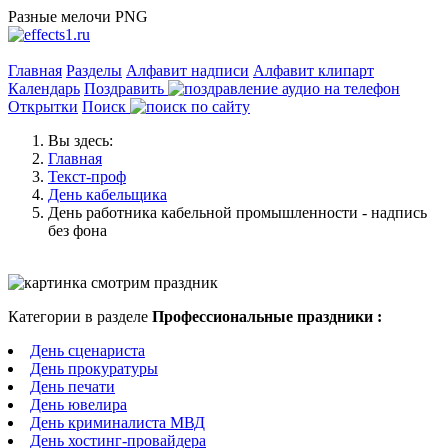
Разные мелочи PNG
Главная
Разделы
Алфавит надписи
Алфавит клипарт
Календарь
Поздравить
Открытки
Поиск
Вы здесь:
Главная
Текст-проф
День кабельщика
День работника кабельной промышленности - надпись
без фона
Категории в разделе
Профессиональные праздники :
День сценариста
День прокуратуры
День печати
День ювелира
День криминалиста МВД
День хостинг-провайдера