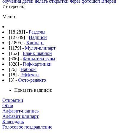
обучения детей делать открытки через фотошоп
Вперед
Интересно:
Меню
[18 281] -
Разделы
[12 649] -
Надписи
[2 805] -
Клипарт
[1179] -
Мульт-клипарт
[152] -
Бланк-шаблон
[606] -
Фоны-текстуры
[828] -
Гиф-картинки
[26] -
Наборы
[18] -
Эффекты
[3] -
Фото-редакто
Показать надписи:
Открытки
Обои
Алфавит-надпись
Алфавит-клипарт
Календарь
Голосовое поздравление