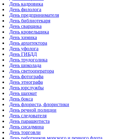
День кадровика
День филолога
День предпринимателя
День библиотекаря
День сварщика
День кровельщика
День химика
День архитектора
День уфолога
День ГИБДД
День трудоголика
День шоколада
День светооператора
День фотографа
День этнографа
День юрслужбы
День шахмат
День бокса
День флориста, флористики
День речной полиции
День следователя
День парашютиста
День сисадмина
День торговли
День работников морского и речного флота