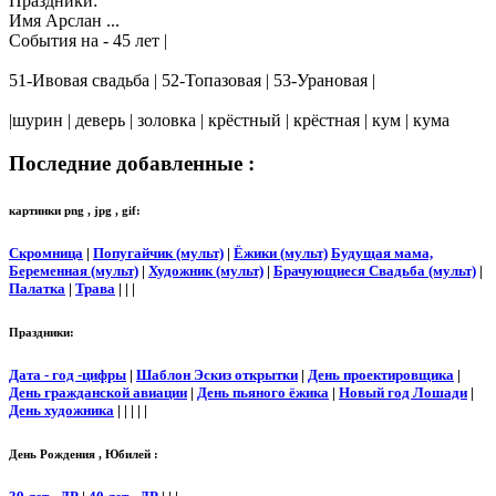
Праздники:
Имя Арслан ...
События на - 45 лет |
51-Ивовая свадьба | 52-Топазовая | 53-Урановая |
|шурин | деверь | золовка | крёстный | крёстная | кум | кума
Последние добавленные :
картинки png , jpg , gif:
Скромница
|
Попугайчик (мульт)
|
Ёжики (мульт)
Будущая мама,
Беременная (мульт)
|
Художник (мульт)
|
Брачующиеся Свадьба (мульт)
|
Палатка
|
Трава
| | |
Праздники:
Дата - год -цифры
|
Шаблон Эскиз открытки
|
День проектировщика
|
День гражданской авиации
|
День пьяного ёжика
|
Новый год Лошади
|
День художника
| | | | |
День Рождения , Юбилей :