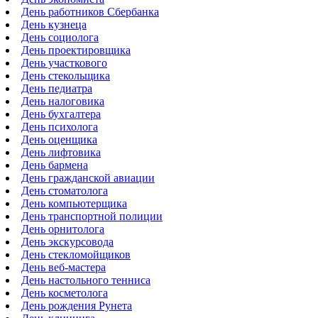
День работников Сбербанка
День кузнеца
День социолога
День проектировщика
День участкового
День стекольщика
День педиатра
День налоговика
День бухгалтера
День психолога
День оценщика
День лифтовика
День бармена
День гражданской авиации
День стоматолога
День компьютерщика
День транспортной полиции
День орнитолога
День экскурсовода
День стекломойщиков
День веб-мастера
День настольного тенниса
День косметолога
День рождения Рунета