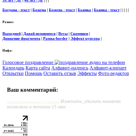
39 лет - ДР
|
40 лет - ДР
| | |
Богдана - текст
|
Божена
|
Божена - текст
|
Бьянка
|
Бьянка - текст
| | | | |
Разное:
Выходной
|
Давай помиримся
|
Весы
|
Скорпион
|
Движение фрагмента
|
Рамка-border
|
Эффект курсора
|
Инфа:
Голосовое поздравление
Календарь
Карта сайта
Алфавит-надпись
Алфавит-клипарт
Открытки
Помощь
Оставить отзыв
Эффекты
Фото-редактор
Ваш комментарий:
Изменить, удалить коммент
Система комментирования SigComments
возможно в течении 15 мин