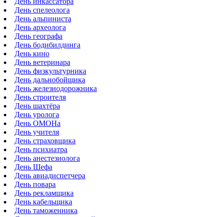
День инкассатора
День спелеолога
День альпиниста
День археолога
День географа
День бодибилдинга
День кино
День ветеринара
День физкультурника
День дальнобойщика
День железнодорожника
День строителя
День шахтёра
День уролога
День ОМОНа
День учителя
День страховщика
День психиатра
День анестезиолога
День Шефа
День авиадиспетчера
День повара
День рекламщика
День кабельщика
День таможенника