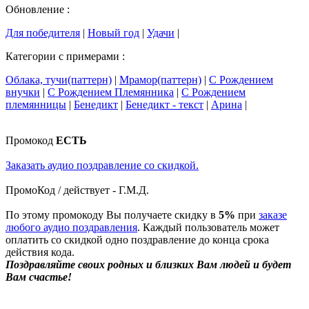
Обновление :
Для победителя
|
Новый год
|
Удачи
|
Категории с примерами :
Облака, тучи(паттерн)
|
Мрамор(паттерн)
|
С Рождением
внучки
|
С Рождением Племянника
|
С Рождением
племянницы
|
Бенедикт
|
Бенедикт - текст
|
Арина
|
Промокод
ЕСТЬ
Заказать аудио поздравление со скидкой.
ПромоКод / действует - Г.М.Д.
По этому промокоду Вы получаете скидку в
5%
при
заказе
любого аудио поздравления
. Каждый пользователь может
оплатить со скидкой одно поздравление до конца срока
действия кода.
Поздравляйте своих родных и близких Вам людей и будет
Вам счастье!