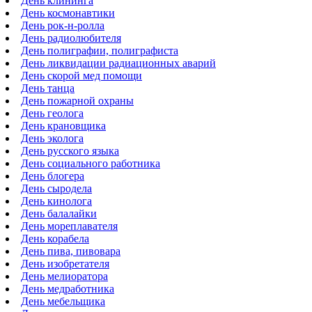
День клининга
День космонавтики
День рок-н-ролла
День радиолюбителя
День полиграфии, полиграфиста
День ликвидации радиационных аварий
День скорой мед помощи
День танца
День пожарной охраны
День геолога
День крановщика
День эколога
День русского языка
День социального работника
День блогера
День сыродела
День кинолога
День балалайки
День мореплавателя
День корабела
День пива, пивовара
День изобретателя
День мелиоратора
День медработника
День мебельщика