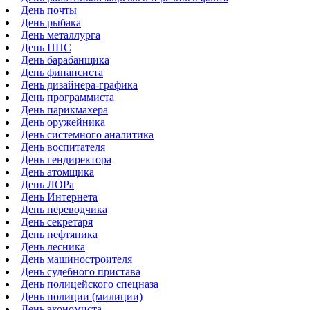
День почты
День рыбака
День металлурга
День ППС
День барабанщика
День финансиста
День дизайнера-графика
День программиста
День парикмахера
День оружейника
День системного аналитика
День воспитателя
День гендиректора
День атомщика
День ЛОРа
День Интернета
День переводчика
День секретаря
День нефтяника
День лесника
День машиностроителя
День судебного пристава
День полицейского спецназа
День полиции (милиции)
День экономиста