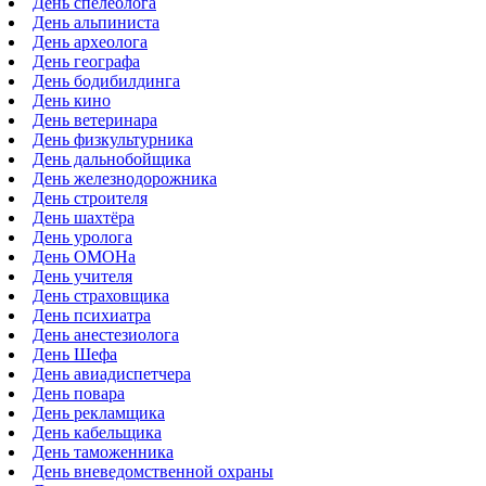
День спелеолога
День альпиниста
День археолога
День географа
День бодибилдинга
День кино
День ветеринара
День физкультурника
День дальнобойщика
День железнодорожника
День строителя
День шахтёра
День уролога
День ОМОНа
День учителя
День страховщика
День психиатра
День анестезиолога
День Шефа
День авиадиспетчера
День повара
День рекламщика
День кабельщика
День таможенника
День вневедомственной охраны