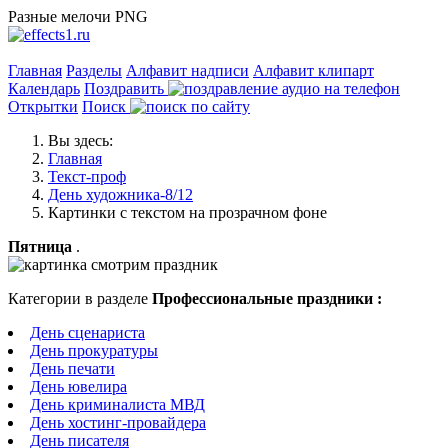
Разные мелочи PNG
Главная
Разделы
Алфавит надписи
Алфавит клипарт
Календарь
Поздравить
Открытки
Поиск
Вы здесь:
Главная
Текст-проф
День художника-8/12
Картинки с текстом на прозрачном фоне
Пятница
.
Категории в разделе
Профессиональные праздники :
День сценариста
День прокуратуры
День печати
День ювелира
День криминалиста МВД
День хостинг-провайдера
День писателя