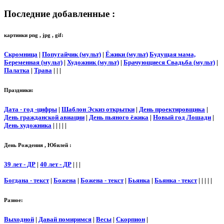
Последние добавленные :
картинки png , jpg , gif:
Скромница
|
Попугайчик (мульт)
|
Ёжики (мульт)
Будущая мама,
Беременная (мульт)
|
Художник (мульт)
|
Брачующиеся Свадьба (мульт)
|
Палатка
|
Трава
| | |
Праздники:
Дата - год -цифры
|
Шаблон Эскиз открытки
|
День проектировщика
|
День гражданской авиации
|
День пьяного ёжика
|
Новый год Лошади
|
День художника
| | | | |
День Рождения , Юбилей :
39 лет - ДР
|
40 лет - ДР
| | |
Богдана - текст
|
Божена
|
Божена - текст
|
Бьянка
|
Бьянка - текст
| | | | |
Разное:
Выходной
|
Давай помиримся
|
Весы
|
Скорпион
|