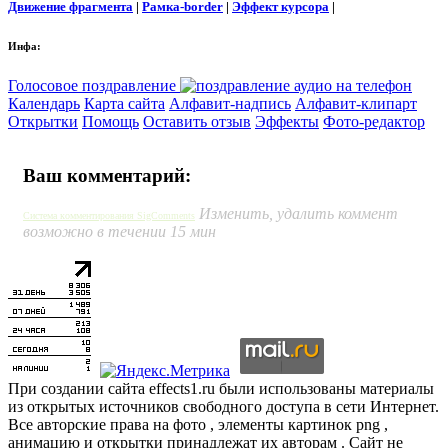
Движение фрагмента
|
Рамка-border
|
Эффект курсора
|
Инфа:
Голосовое поздравление
Календарь
Карта сайта
Алфавит-надпись
Алфавит-клипарт
Открытки
Помощь
Оставить отзыв
Эффекты
Фото-редактор
Ваш комментарий:
Изменить, удалить коммент
Система комментирования SigComments
возможно в течении 15 мин
При создании сайта effects1.ru были использованы материалы
из открытых источников свободного доступа в сети Интернет.
Все авторские права на фото , элементы картинок png ,
анимацию и открытки принадлежат их авторам . Сайт не