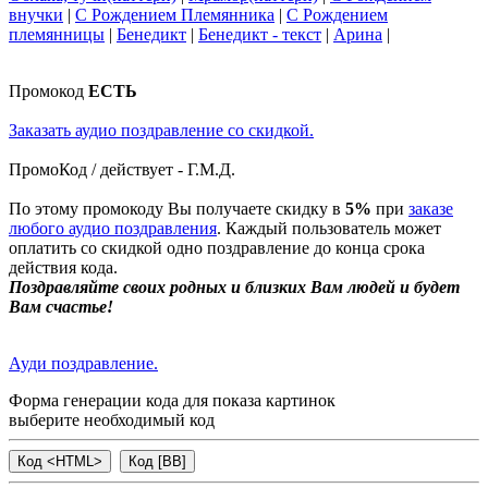
внучки
|
С Рождением Племянника
|
С Рождением
племянницы
|
Бенедикт
|
Бенедикт - текст
|
Арина
|
Промокод
ЕСТЬ
Заказать аудио поздравление со скидкой.
ПромоКод / действует - Г.М.Д.
По этому промокоду Вы получаете скидку в
5%
при
заказе
любого аудио поздравления
. Каждый пользователь может
оплатить со скидкой одно поздравление до конца срока
действия кода.
Поздравляйте своих родных и близких Вам людей и будет
Вам счастье!
Ауди поздравление.
Форма генерации кода для показа картинок
выберите необходимый код