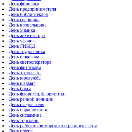
День филолога
День предпринимателя
День библиотекаря
День сварщика
День кровельщика
День химика
День архитектора
День уфолога
День ГИБДД
День трудоголика
День шоколада
День светооператора
День фотографа
День этнографа
День юрслужбы
День шахмат
День бокса
День флориста, флористики
День речной полиции
День следователя
День парашютиста
День сисадмина
День торговли
День работников морского и речного флота
День почты