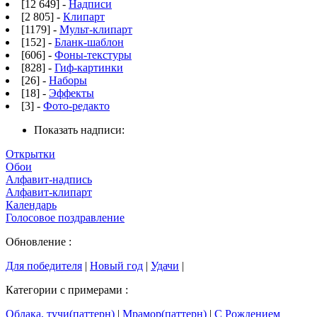
[12 649] -
Надписи
[2 805] -
Клипарт
[1179] -
Мульт-клипарт
[152] -
Бланк-шаблон
[606] -
Фоны-текстуры
[828] -
Гиф-картинки
[26] -
Наборы
[18] -
Эффекты
[3] -
Фото-редакто
Показать надписи:
Открытки
Обои
Алфавит-надпись
Алфавит-клипарт
Календарь
Голосовое поздравление
Обновление :
Для победителя
|
Новый год
|
Удачи
|
Категории с примерами :
Облака, тучи(паттерн)
|
Мрамор(паттерн)
|
С Рождением