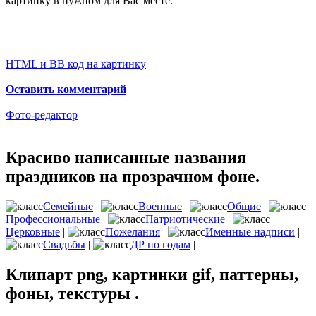
картинку в нужном для Вас месте.
HTML и BB код на картинку
Оставить комментарий
Фото-редактор
Красиво написанные названия
праздников на прозрачном фоне.
Семейные
|
Военные
|
Общие
|
Профессиональные
|
Патриотические
|
Церковные
|
Пожелания
|
Именные надписи
|
Свадьбы
|
ДР по годам
|
Клипарт png, картинки gif, паттерны,
фоны, текстуры .