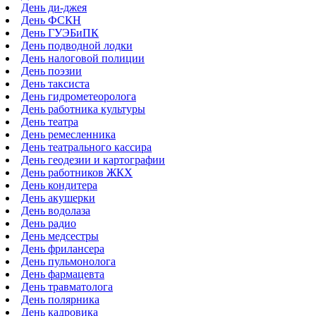
День ди-джея
День ФСКН
День ГУЭБиПК
День подводной лодки
День налоговой полиции
День поэзии
День таксиста
День гидрометеоролога
День работника культуры
День театра
День ремесленника
День театрального кассира
День геодезии и картографии
День работников ЖКХ
День кондитера
День акушерки
День водолаза
День радио
День медсестры
День фрилансера
День пульмонолога
День фармацевта
День травматолога
День полярника
День кадровика