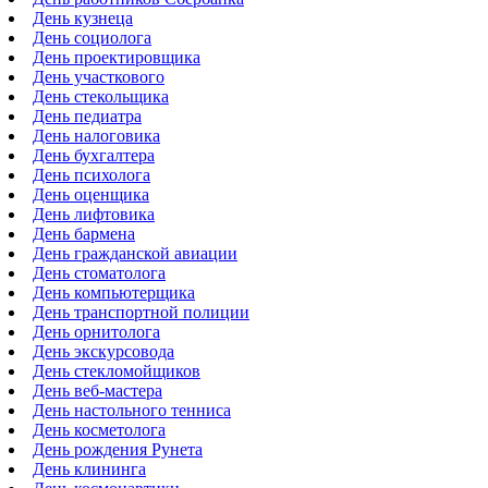
День кузнеца
День социолога
День проектировщика
День участкового
День стекольщика
День педиатра
День налоговика
День бухгалтера
День психолога
День оценщика
День лифтовика
День бармена
День гражданской авиации
День стоматолога
День компьютерщика
День транспортной полиции
День орнитолога
День экскурсовода
День стекломойщиков
День веб-мастера
День настольного тенниса
День косметолога
День рождения Рунета
День клининга