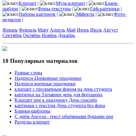
Клипарт
|
Муль-клипарт
|
Бланк-
шаблон
|
Фоны-текстуры
|
Гиф-картинки
|
Наборы картинок
|
Эффекты
|
Фото-
редактор
|
Январь
Февраль
Март
Апрель
Май
Июнь
Июль
Август
Сентябрь
Октябрь
Ноябрь
Декабрь
10 Популярных материалов
Разные слова
Надписи-Церковные праздники
Надписи военные праздники
клипарт с прозрачным фоном на день студента
картинки на Татьянин день для фотошопа
Клипарт png к празднику День спасибо
картинки с текстом День студента без фона
Бланки-шаблоны
С днём Ангела - текст объёмными буквами png
Разделы клипарт