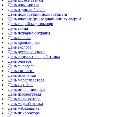
День космонавтики
День рок-н-ролла
День радиолюбителя
День полиграфии, полиграфиста
День ликвидации радиационных аварий
День скорой мед помощи
День танца
День пожарной охраны
День геолога
День крановщика
День эколога
День русского языка
День социального работника
День блогера
День сыродела
День кинолога
День балалайки
День мореплавателя
День корабела
День пива, пивовара
День изобретателя
День мелиоратора
День медработника
День мебельщика
День инкассатора