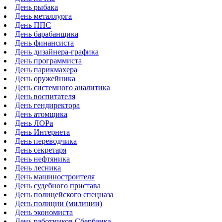
День рыбака
День металлурга
День ППС
День барабанщика
День финансиста
День дизайнера-графика
День программиста
День парикмахера
День оружейника
День системного аналитика
День воспитателя
День гендиректора
День атомщика
День ЛОРа
День Интернета
День переводчика
День секретаря
День нефтяника
День лесника
День машиностроителя
День судебного пристава
День полицейского спецназа
День полиции (милиции)
День экономиста
День работников Сбербанка