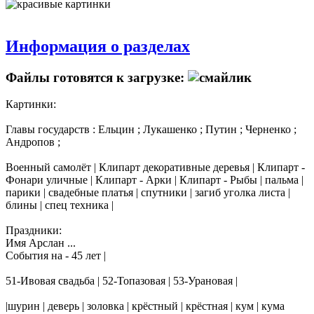
Информация о разделах
Файлы готовятся к загрузке:
Картинки:
Главы государств : Ельцин ; Лукашенко ; Путин ; Черненко ;
Андропов ;
Военный самолёт | Клипарт декоративные деревья | Клипарт -
Фонари уличные | Клипарт - Арки | Клипарт - Рыбы | пальма |
парики | свадебные платья | спутники | загиб уголка листа |
блины | спец техника |
Праздники:
Имя Арслан ...
События на - 45 лет |
51-Ивовая свадьба | 52-Топазовая | 53-Урановая |
|шурин | деверь | золовка | крёстный | крёстная | кум | кума