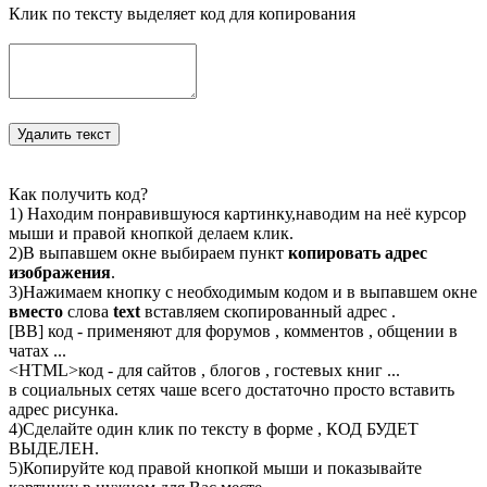
Клик по тексту выделяет код для копирования
Как получить код?
1) Находим понравившуюся картинку,наводим на неё курсор
мыши и правой кнопкой делаем клик.
2)В выпавшем окне выбираем пункт
копировать адрес
изображения
.
3)Нажимаем кнопку с необходимым кодом и в выпавшем окне
вместо
слова
text
вставляем скопированный адрес .
[BB] код - применяют для форумов , комментов , общении в
чатах ...
<
HTML
>код - для сайтов , блогов , гостевых книг ...
в социальных сетях чаше всего достаточно просто вставить
адрес рисунка.
4)Сделайте один клик по тексту в форме , КОД БУДЕТ
ВЫДЕЛЕН.
5)Копируйте код правой кнопкой мыши и показывайте