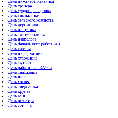
День инженера-механика
День тренера
День сурдопереводчика
День гимнастики
День сельского хозяйства
День дорожника
День пищевика
День автомобилиста
День невролога
День банковского работника
День юриста
День информатики
День художника
День футбола
День работников ЗАГСа
День снабженца
День ФСБ
День хоккея
День энергетика
День крупье
День МЧС
День риэлтора
День сетевика