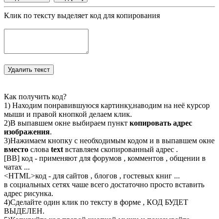
Клик по тексту выделяет код для копирования
Как получить код?
1) Находим понравившуюся картинку,наводим на неё курсор
мыши и правой кнопкой делаем клик.
2)В выпавшем окне выбираем пункт
копировать адрес
изображения
.
3)Нажимаем кнопку с необходимым кодом и в выпавшем окне
вместо
слова
text
вставляем скопированный адрес .
[BB] код - применяют для форумов , комментов , общении в
чатах ...
<
HTML
>код - для сайтов , блогов , гостевых книг ...
в социальных сетях чаше всего достаточно просто вставить
адрес рисунка.
4)Сделайте один клик по тексту в форме , КОД БУДЕТ
ВЫДЕЛЕН.