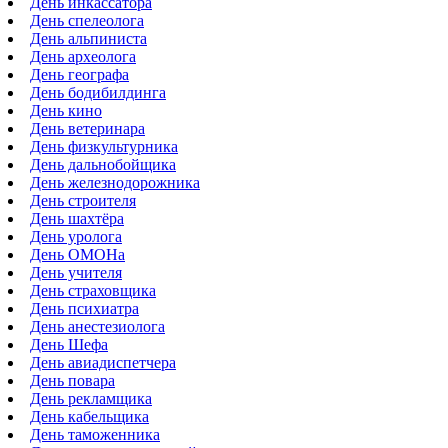
День инкассатора
День спелеолога
День альпиниста
День археолога
День географа
День бодибилдинга
День кино
День ветеринара
День физкультурника
День дальнобойщика
День железнодорожника
День строителя
День шахтёра
День уролога
День ОМОНа
День учителя
День страховщика
День психиатра
День анестезиолога
День Шефа
День авиадиспетчера
День повара
День рекламщика
День кабельщика
День таможенника