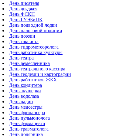
День писателя
День ди-джея
День ФСКН
День ГУЭБиПК
День подводной лодки
День налоговой полиции
День поэзии
День таксиста
День гидрометеоролога
День работника культуры
День театра
День ремесленника
День театрального кассира
День геодезии и картографии
День работников ЖКХ
День кондитера
День акушерки
День водолаза
День радио
День медсестры
День фрилансера
День пульмонолога
День фармацевта
День травматолога
День полярника