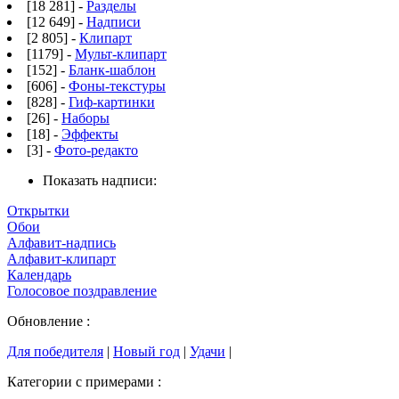
[18 281] -
Разделы
[12 649] -
Надписи
[2 805] -
Клипарт
[1179] -
Мульт-клипарт
[152] -
Бланк-шаблон
[606] -
Фоны-текстуры
[828] -
Гиф-картинки
[26] -
Наборы
[18] -
Эффекты
[3] -
Фото-редакто
Показать надписи:
Открытки
Обои
Алфавит-надпись
Алфавит-клипарт
Календарь
Голосовое поздравление
Обновление :
Для победителя
|
Новый год
|
Удачи
|
Категории с примерами :