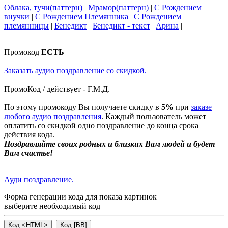
Облака, тучи(паттерн)
|
Мрамор(паттерн)
|
С Рождением
внучки
|
С Рождением Племянника
|
С Рождением
племянницы
|
Бенедикт
|
Бенедикт - текст
|
Арина
|
Промокод
ЕСТЬ
Заказать аудио поздравление со скидкой.
ПромоКод / действует - Г.М.Д.
По этому промокоду Вы получаете скидку в
5%
при
заказе
любого аудио поздравления
. Каждый пользователь может
оплатить со скидкой одно поздравление до конца срока
действия кода.
Поздравляйте своих родных и близких Вам людей и будет
Вам счастье!
Ауди поздравление.
Форма генерации кода для показа картинок
выберите необходимый код