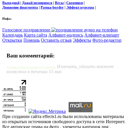
Выходной
|
Давай помиримся
|
Весы
|
Скорпион
|
Движение фрагмента
|
Рамка-border
|
Эффект курсора
|
Инфа:
Голосовое поздравление
Календарь
Карта сайта
Алфавит-надпись
Алфавит-клипарт
Открытки
Помощь
Оставить отзыв
Эффекты
Фото-редактор
Ваш комментарий:
Изменить, удалить коммент
Система комментирования SigComments
возможно в течении 15 мин
При создании сайта effects1.ru были использованы материалы
из открытых источников свободного доступа в сети Интернет.
Все авторские права на фото , элементы картинок png ,