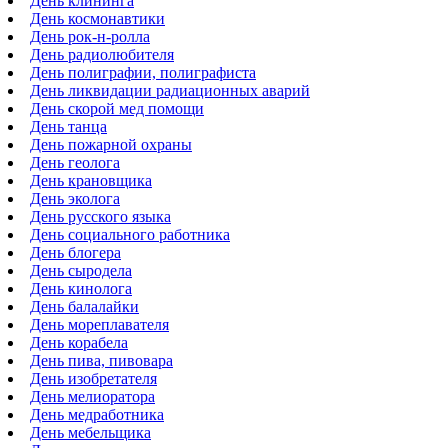
День клининга
День космонавтики
День рок-н-ролла
День радиолюбителя
День полиграфии, полиграфиста
День ликвидации радиационных аварий
День скорой мед помощи
День танца
День пожарной охраны
День геолога
День крановщика
День эколога
День русского языка
День социального работника
День блогера
День сыродела
День кинолога
День балалайки
День мореплавателя
День корабела
День пива, пивовара
День изобретателя
День мелиоратора
День медработника
День мебельщика