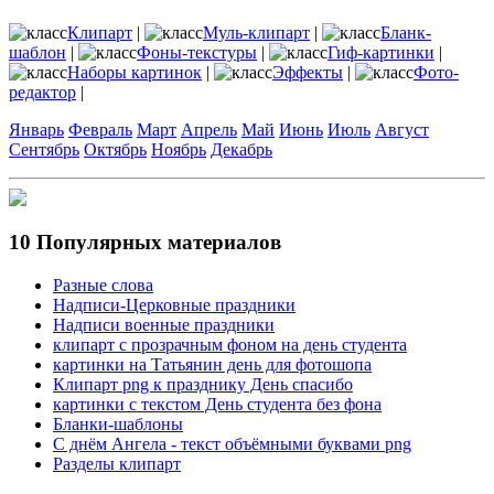
Клипарт
|
Муль-клипарт
|
Бланк-
шаблон
|
Фоны-текстуры
|
Гиф-картинки
|
Наборы картинок
|
Эффекты
|
Фото-
редактор
|
Январь
Февраль
Март
Апрель
Май
Июнь
Июль
Август
Сентябрь
Октябрь
Ноябрь
Декабрь
10 Популярных материалов
Разные слова
Надписи-Церковные праздники
Надписи военные праздники
клипарт с прозрачным фоном на день студента
картинки на Татьянин день для фотошопа
Клипарт png к празднику День спасибо
картинки с текстом День студента без фона
Бланки-шаблоны
С днём Ангела - текст объёмными буквами png
Разделы клипарт