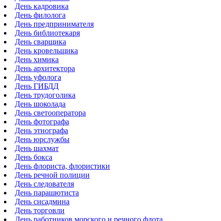
День кадровика
День филолога
День предпринимателя
День библиотекаря
День сварщика
День кровельщика
День химика
День архитектора
День уфолога
День ГИБДД
День трудоголика
День шоколада
День светооператора
День фотографа
День этнографа
День юрслужбы
День шахмат
День бокса
День флориста, флористики
День речной полиции
День следователя
День парашютиста
День сисадмина
День торговли
День работников морского и речного флота