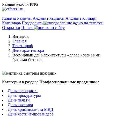
Разные мелочи PNG
Главная
Разделы
Алфавит надписи
Алфавит клипарт
Календарь
Поздравить
Открытки
Поиск
Вы здесь:
Главная
Текст-проф
День архитектора
Всемирный день архитектуры - слова красивыми
буквами без фона
Категории в разделе
Профессиональные праздники :
День сценариста
День прокуратуры
День печати
День ювелира
День криминалиста МВД
День хостинг-провайдера