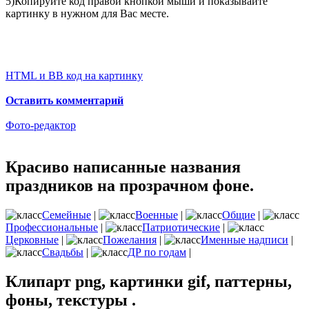
5)Копируйте код правой кнопкой мыши и показывайте
картинку в нужном для Вас месте.
HTML и BB код на картинку
Оставить комментарий
Фото-редактор
Красиво написанные названия
праздников на прозрачном фоне.
Семейные
|
Военные
|
Общие
|
Профессиональные
|
Патриотические
|
Церковные
|
Пожелания
|
Именные надписи
|
Свадьбы
|
ДР по годам
|
Клипарт png, картинки gif, паттерны,
фоны, текстуры .