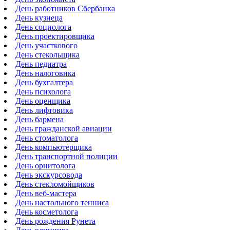
День работников Сбербанка
День кузнеца
День социолога
День проектировщика
День участкового
День стекольщика
День педиатра
День налоговика
День бухгалтера
День психолога
День оценщика
День лифтовика
День бармена
День гражданской авиации
День стоматолога
День компьютерщика
День транспортной полиции
День орнитолога
День экскурсовода
День стекломойщиков
День веб-мастера
День настольного тенниса
День косметолога
День рождения Рунета