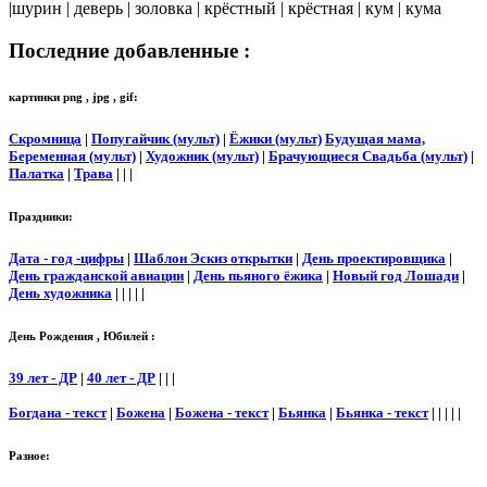
|шурин | деверь | золовка | крёстный | крёстная | кум | кума
Последние добавленные :
картинки png , jpg , gif:
Скромница
|
Попугайчик (мульт)
|
Ёжики (мульт)
Будущая мама,
Беременная (мульт)
|
Художник (мульт)
|
Брачующиеся Свадьба (мульт)
|
Палатка
|
Трава
| | |
Праздники:
Дата - год -цифры
|
Шаблон Эскиз открытки
|
День проектировщика
|
День гражданской авиации
|
День пьяного ёжика
|
Новый год Лошади
|
День художника
| | | | |
День Рождения , Юбилей :
39 лет - ДР
|
40 лет - ДР
| | |
Богдана - текст
|
Божена
|
Божена - текст
|
Бьянка
|
Бьянка - текст
| | | | |
Разное: