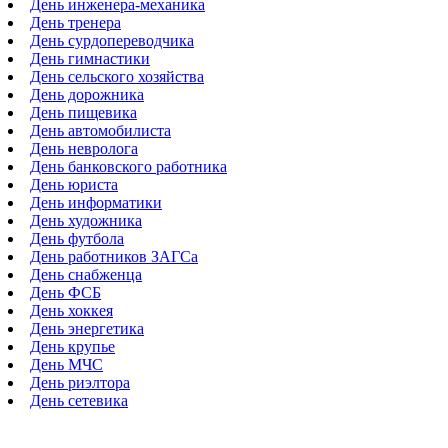
День инженера-механика
День тренера
День сурдопереводчика
День гимнастики
День сельского хозяйства
День дорожника
День пищевика
День автомобилиста
День невролога
День банковского работника
День юриста
День информатики
День художника
День футбола
День работников ЗАГСа
День снабженца
День ФСБ
День хоккея
День энергетика
День крупье
День МЧС
День риэлтора
День сетевика