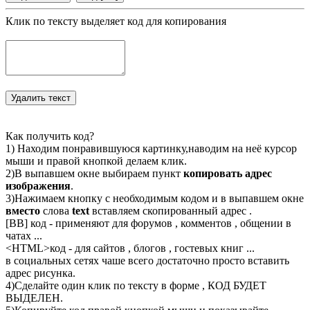
Клик по тексту выделяет код для копирования
Как получить код?
1) Находим понравившуюся картинку,наводим на неё курсор
мыши и правой кнопкой делаем клик.
2)В выпавшем окне выбираем пункт
копировать адрес
изображения
.
3)Нажимаем кнопку с необходимым кодом и в выпавшем окне
вместо
слова
text
вставляем скопированный адрес .
[BB] код - применяют для форумов , комментов , общении в
чатах ...
<
HTML
>код - для сайтов , блогов , гостевых книг ...
в социальных сетях чаше всего достаточно просто вставить
адрес рисунка.
4)Сделайте один клик по тексту в форме , КОД БУДЕТ
ВЫДЕЛЕН.