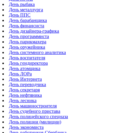
День рыбака
День металлурга
День ППС
День барабанщика
День финансиста
День дизайнера-графика
День программиста
День парикмахера
День оружейника
День системного аналитика
День воспитателя
День гендиректора
День атомщика
День ЛОРа
День Интернета
День переводчика
День секретаря
День нефтяника
День лесника
День машиностроителя
День судебного пристава
День полицейского спецназа
День полиции (милиции)
День экономиста
День работников Сбербанка