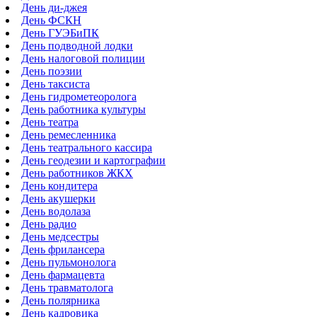
День ди-джея
День ФСКН
День ГУЭБиПК
День подводной лодки
День налоговой полиции
День поэзии
День таксиста
День гидрометеоролога
День работника культуры
День театра
День ремесленника
День театрального кассира
День геодезии и картографии
День работников ЖКХ
День кондитера
День акушерки
День водолаза
День радио
День медсестры
День фрилансера
День пульмонолога
День фармацевта
День травматолога
День полярника
День кадровика