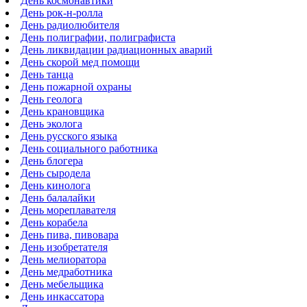
День космонавтики
День рок-н-ролла
День радиолюбителя
День полиграфии, полиграфиста
День ликвидации радиационных аварий
День скорой мед помощи
День танца
День пожарной охраны
День геолога
День крановщика
День эколога
День русского языка
День социального работника
День блогера
День сыродела
День кинолога
День балалайки
День мореплавателя
День корабела
День пива, пивовара
День изобретателя
День мелиоратора
День медработника
День мебельщика
День инкассатора