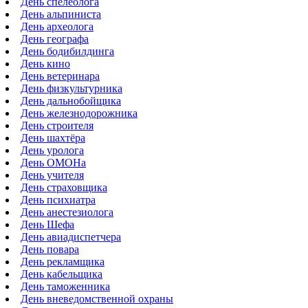
День спелеолога
День альпиниста
День археолога
День географа
День бодибилдинга
День кино
День ветеринара
День физкультурника
День дальнобойщика
День железнодорожника
День строителя
День шахтёра
День уролога
День ОМОНа
День учителя
День страховщика
День психиатра
День анестезиолога
День Шефа
День авиадиспетчера
День повара
День рекламщика
День кабельщика
День таможенника
День вневедомственной охраны