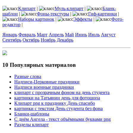
Клипарт
|
Муль-клипарт
|
Бланк-
шаблон
|
Фоны-текстуры
|
Гиф-картинки
|
Наборы картинок
|
Эффекты
|
Фото-
редактор
|
Январь
Февраль
Март
Апрель
Май
Июнь
Июль
Август
Сентябрь
Октябрь
Ноябрь
Декабрь
10 Популярных материалов
Разные слова
Надписи-Церковные праздники
Надписи военные праздники
клипарт с прозрачным фоном на день студента
картинки на Татьянин день для фотошопа
Клипарт png к празднику День спасибо
картинки с текстом День студента без фона
Бланки-шаблоны
С днём Ангела - текст объёмными буквами png
Разделы клипарт