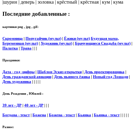
|шурин | деверь | золовка | крёстный | крёстная | кум | кума
Последние добавленные :
картинки png , jpg , gif:
Скромница
|
Попугайчик (мульт)
|
Ёжики (мульт)
Будущая мама,
Беременная (мульт)
|
Художник (мульт)
|
Брачующиеся Свадьба (мульт)
|
Палатка
|
Трава
| | |
Праздники:
Дата - год -цифры
|
Шаблон Эскиз открытки
|
День проектировщика
|
День гражданской авиации
|
День пьяного ёжика
|
Новый год Лошади
|
День художника
| | | | |
День Рождения , Юбилей :
39 лет - ДР
|
40 лет - ДР
| | |
Богдана - текст
|
Божена
|
Божена - текст
|
Бьянка
|
Бьянка - текст
| | | | |
Разное: