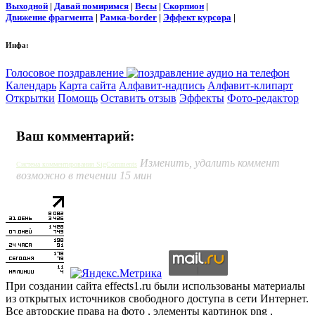
Выходной
|
Давай помиримся
|
Весы
|
Скорпион
|
Движение фрагмента
|
Рамка-border
|
Эффект курсора
|
Инфа:
Голосовое поздравление
Календарь
Карта сайта
Алфавит-надпись
Алфавит-клипарт
Открытки
Помощь
Оставить отзыв
Эффекты
Фото-редактор
Ваш комментарий:
Изменить, удалить коммент
Система комментирования SigComments
возможно в течении 15 мин
При создании сайта effects1.ru были использованы материалы
из открытых источников свободного доступа в сети Интернет.
Все авторские права на фото , элементы картинок png ,