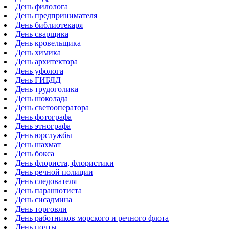
День филолога
День предпринимателя
День библиотекаря
День сварщика
День кровельщика
День химика
День архитектора
День уфолога
День ГИБДД
День трудоголика
День шоколада
День светооператора
День фотографа
День этнографа
День юрслужбы
День шахмат
День бокса
День флориста, флористики
День речной полиции
День следователя
День парашютиста
День сисадмина
День торговли
День работников морского и речного флота
День почты