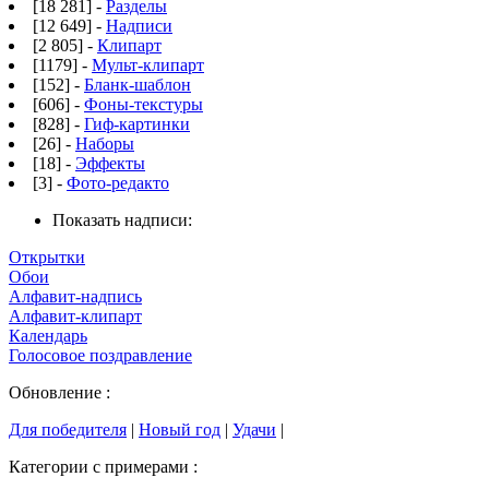
[18 281] -
Разделы
[12 649] -
Надписи
[2 805] -
Клипарт
[1179] -
Мульт-клипарт
[152] -
Бланк-шаблон
[606] -
Фоны-текстуры
[828] -
Гиф-картинки
[26] -
Наборы
[18] -
Эффекты
[3] -
Фото-редакто
Показать надписи:
Открытки
Обои
Алфавит-надпись
Алфавит-клипарт
Календарь
Голосовое поздравление
Обновление :
Для победителя
|
Новый год
|
Удачи
|
Категории с примерами :