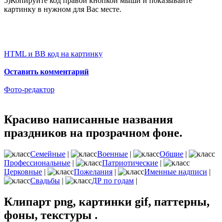
5)Копируйте код правой кнопкой мыши и показывайте
картинку в нужном для Вас месте.
HTML и BB код на картинку
Оставить комментарий
Фото-редактор
Красиво написанные названия
праздников на прозрачном фоне.
Семейные
|
Военные
|
Общие
|
Профессиональные
|
Патриотические
|
Церковные
|
Пожелания
|
Именные надписи
|
Свадьбы
|
ДР по годам
|
Клипарт png, картинки gif, паттерны,
фоны, текстуры .