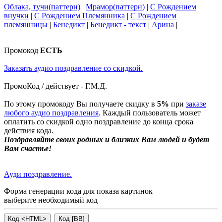
Облака, тучи(паттерн)
|
Мрамор(паттерн)
|
С Рождением
внучки
|
С Рождением Племянника
|
С Рождением
племянницы
|
Бенедикт
|
Бенедикт - текст
|
Арина
|
Промокод
ЕСТЬ
Заказать аудио поздравление со скидкой.
ПромоКод / действует - Г.М.Д.
По этому промокоду Вы получаете скидку в
5%
при
заказе
любого аудио поздравления
. Каждый пользователь может
оплатить со скидкой одно поздравление до конца срока
действия кода.
Поздравляйте своих родных и близких Вам людей и будет
Вам счастье!
Ауди поздравление.
Форма генерации кода для показа картинок
выберите необходимый код