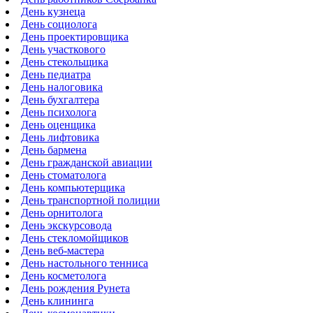
День кузнеца
День социолога
День проектировщика
День участкового
День стекольщика
День педиатра
День налоговика
День бухгалтера
День психолога
День оценщика
День лифтовика
День бармена
День гражданской авиации
День стоматолога
День компьютерщика
День транспортной полиции
День орнитолога
День экскурсовода
День стекломойщиков
День веб-мастера
День настольного тенниса
День косметолога
День рождения Рунета
День клининга