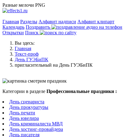
Разные мелочи PNG
Главная
Разделы
Алфавит надписи
Алфавит клипарт
Календарь
Поздравить
Открытки
Поиск
Вы здесь:
Главная
Текст-проф
День ГУЭБиПК
пригласительный на День ГУЭБиПК
Категории в разделе
Профессиональные праздники :
День сценариста
День прокуратуры
День печати
День ювелира
День криминалиста МВД
День хостинг-провайдера
День писателя