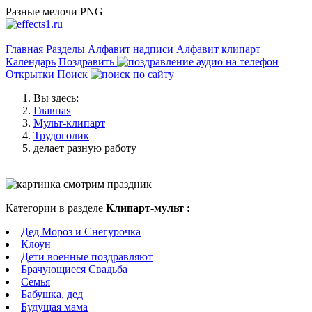
Разные мелочи PNG
Главная
Разделы
Алфавит надписи
Алфавит клипарт
Календарь
Поздравить
Открытки
Поиск
Вы здесь:
Главная
Мульт-клипарт
Трудоголик
делает разную работу
Категории в разделе
Клипарт-мульт :
Дед Мороз и Снегурочка
Клоун
Дети военные поздравляют
Брачующиеся Свадьба
Семья
Бабушка, дед
Будущая мама