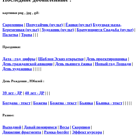
картинки png , jpg , gif:
Скромница
|
Попугайчик (мульт)
|
Ёжики (мульт)
Будущая мама,
Беременная (мульт)
|
Художник (мульт)
|
Брачующиеся Свадьба (мульт)
|
Палатка
|
Трава
| | |
Праздники:
Дата - год -цифры
|
Шаблон Эскиз открытки
|
День проектировщика
|
День гражданской авиации
|
День пьяного ёжика
|
Новый год Лошади
|
День художника
| | | | |
День Рождения , Юбилей :
39 лет - ДР
|
40 лет - ДР
| | |
Богдана - текст
|
Божена
|
Божена - текст
|
Бьянка
|
Бьянка - текст
| | | | |
Разное:
Выходной
|
Давай помиримся
|
Весы
|
Скорпион
|
Движение фрагмента
|
Рамка-border
|
Эффект курсора
|