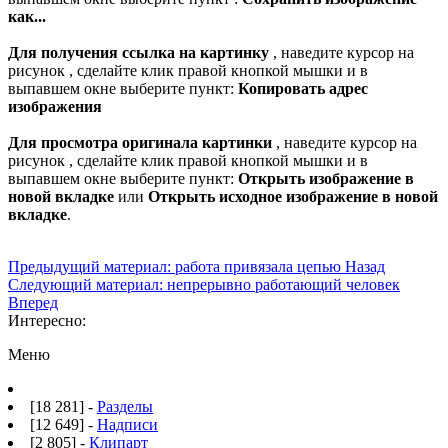
как...
Для получения ссылка на картинку
, наведите курсор на
рисунок , сделайте клик правой кнопкой мышки и в
выпавшем окне выберите пункт:
Копировать адрес
изображения
Для просмотра оригинала картинки
, наведите курсор на
рисунок , сделайте клик правой кнопкой мышки и в
выпавшем окне выберите пункт:
Открыть изображение в
новой вкладке
или
Открыть исходное изображение в новой
вкладке
.
Предыдущий материал: работа привязала цепью
Назад
Следующий материал: непрерывно работающий человек
Вперед
Интересно:
Меню
[18 281] -
Разделы
[12 649] -
Надписи
[2 805] -
Клипарт