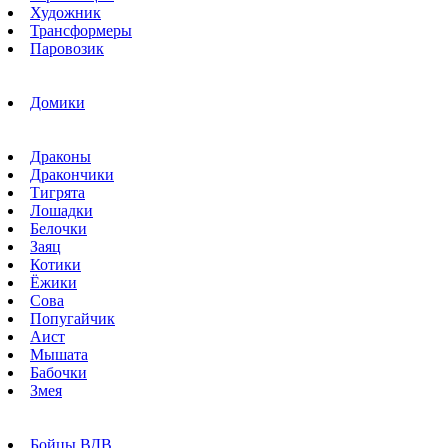
Художник
Трансформеры
Паровозик
Домики
Драконы
Дракончики
Тигрята
Лошадки
Белочки
Заяц
Котики
Ёжики
Сова
Попугайчик
Аист
Мышата
Бабочки
Змея
Бойцы ВДВ