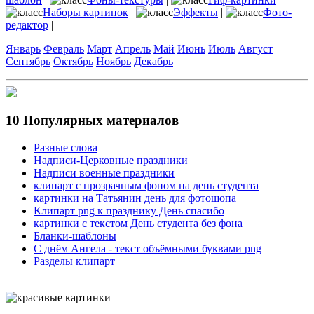
Наборы картинок
|
Эффекты
|
Фото-
редактор
|
Январь
Февраль
Март
Апрель
Май
Июнь
Июль
Август
Сентябрь
Октябрь
Ноябрь
Декабрь
10 Популярных материалов
Разные слова
Надписи-Церковные праздники
Надписи военные праздники
клипарт с прозрачным фоном на день студента
картинки на Татьянин день для фотошопа
Клипарт png к празднику День спасибо
картинки с текстом День студента без фона
Бланки-шаблоны
С днём Ангела - текст объёмными буквами png
Разделы клипарт