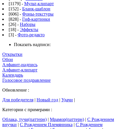
[1179] -
Мульт-клипарт
[152] -
Бланк-шаблон
[606] -
Фоны-текстуры
[828] -
Гиф-картинки
[26] -
Наборы
[18] -
Эффекты
[3] -
Фото-редакто
Показать надписи:
Открытки
Обои
Алфавит-надпись
Алфавит-клипарт
Календарь
Голосовое поздравление
Обновление :
Для победителя
|
Новый год
|
Удачи
|
Категории с примерами :
Облака, тучи(паттерн)
|
Мрамор(паттерн)
|
С Рождением
внучки
|
С Рождением Племянника
|
С Рождением