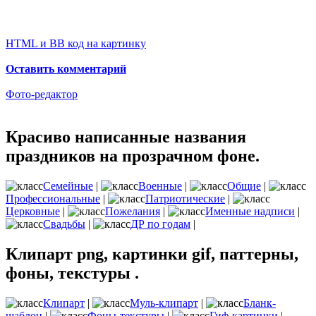
HTML и BB код на картинку
Оставить комментарий
Фото-редактор
Красиво написанные названия
праздников на прозрачном фоне.
Семейные
|
Военные
|
Общие
|
Профессиональные
|
Патриотические
|
Церковные
|
Пожелания
|
Именные надписи
|
Свадьбы
|
ДР по годам
|
Клипарт png, картинки gif, паттерны,
фоны, текстуры .
Клипарт
|
Муль-клипарт
|
Бланк-
шаблон
|
Фоны-текстуры
|
Гиф-картинки
|