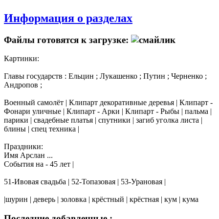
Информация о разделах
Файлы готовятся к загрузке:
Картинки:
Главы государств : Ельцин ; Лукашенко ; Путин ; Черненко ;
Андропов ;
Военный самолёт | Клипарт декоративные деревья | Клипарт -
Фонари уличные | Клипарт - Арки | Клипарт - Рыбы | пальма |
парики | свадебные платья | спутники | загиб уголка листа |
блины | спец техника |
Праздники:
Имя Арслан ...
События на - 45 лет |
51-Ивовая свадьба | 52-Топазовая | 53-Урановая |
|шурин | деверь | золовка | крёстный | крёстная | кум | кума
Последние добавленные :