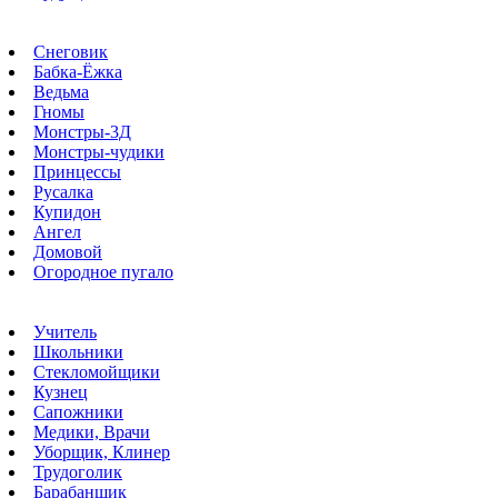
Снеговик
Бабка-Ёжка
Ведьма
Гномы
Монстры-3Д
Монстры-чудики
Принцессы
Русалка
Купидон
Ангел
Домовой
Огородное пугало
Учитель
Школьники
Стекломойщики
Кузнец
Сапожники
Медики, Врачи
Уборщик, Клинер
Трудоголик
Барабанщик