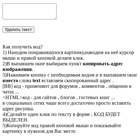
Как получить код?
1) Находим понравившуюся картинку,наводим на неё курсор
мыши и правой кнопкой делаем клик.
2)В выпавшем окне выбираем пункт
копировать адрес
изображения
.
3)Нажимаем кнопку с необходимым кодом и в выпавшем окне
вместо
слова
text
вставляем скопированный адрес .
[BB] код - применяют для форумов , комментов , общении в
чатах ...
<
HTML
>код - для сайтов , блогов , гостевых книг ...
в социальных сетях чаше всего достаточно просто вставить
адрес рисунка.
4)Сделайте один клик по тексту в форме , КОД БУДЕТ
ВЫДЕЛЕН.
5)Копируйте код правой кнопкой мыши и показывайте
картинку в нужном для Вас месте.