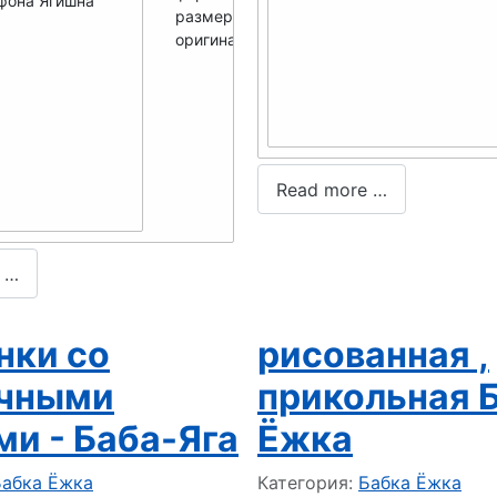
размер мини -
250x281
оригинал -
700x788
Read more …
 …
нки со
рисованная ,
очными
прикольная 
ми - Баба-Яга
Ёжка
 о материале
Информация о материале
Бабка Ёжка
Категория:
Бабка Ёжка