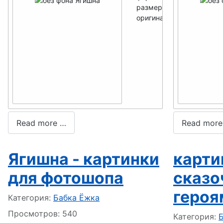
размер мини -
250x273
оригинал -
700x764
Read more …
Read more
Ягишна - картинки
карти
для фотошопа
сказ
героя
Информация о материале
Категория:
Бабка Ёжка
Просмотров: 540
Информация
Категория: