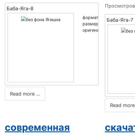
Просмотров
Баба-Яга-8
формат -
PNG
Баба-Яга-7
размер мини -
250x286
оригинал -
700x800
Read more …
Read more
современная
скача