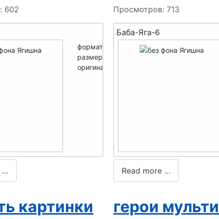
: 602
Просмотров: 713
Баба-Яга-6
формат -
PNG
размер мини -
250x286
оригинал -
700x800
 …
Read more …
ть картинки
герои мульт