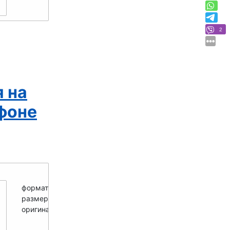
2
 на
фоне
формат -
PNG
размер мини -
250x281
оригинал -
700x788