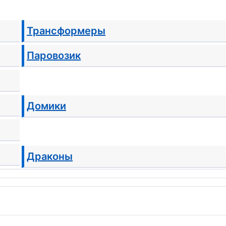
Трансформеры
Паровозик
Домики
Драконы
Дракончики
Тигрята