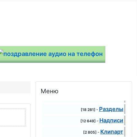
Меню
Разделы
[18 281] -
Надписи
[12 649] -
Клипарт
[2 805] -