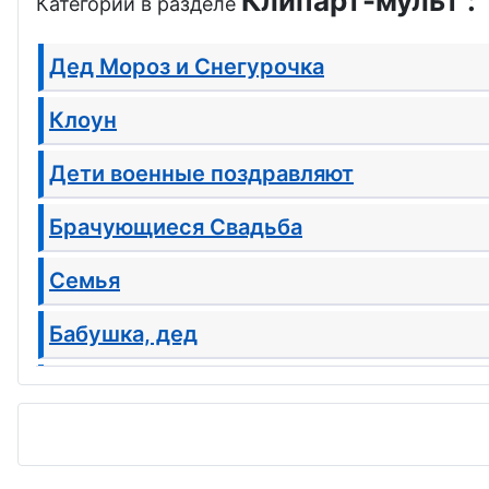
Клипарт-мульт :
Категории в разделе
Дед Мороз и Снегурочка
Клоун
Дети военные поздравляют
Брачующиеся Свадьба
Семья
Бабушка, дед
Будущая мама