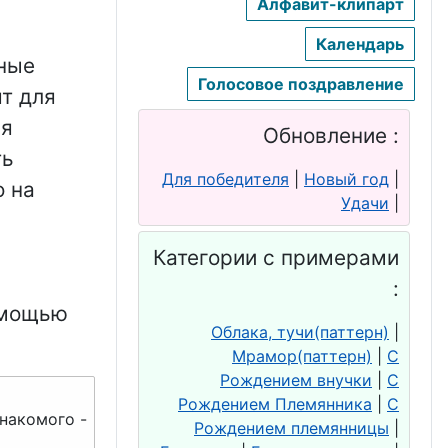
Алфавит-клипарт
Календарь
ьные
Голосовое поздравление
т для
ия
Обновление :
ть
Для победителя
|
Новый год
|
о на
Удачи
|
Категории с примерами
:
омощью
Облака, тучи(паттерн)
|
Мрамор(паттерн)
|
С
Рождением внучки
|
С
Рождением Племянника
|
С
знакомого -
Рождением племянницы
|