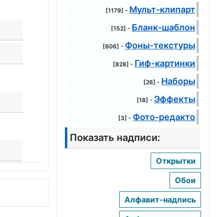
Мульт-клипарт
[1179] -
Бланк-шаблон
[152] -
Фоны-текстуры
[606] -
Гиф-картинки
[828] -
Наборы
[26] -
Эффекты
[18] -
Фото-редакто
[3] -
Показать надписи:
Открытки
Обои
Алфавит-надпись