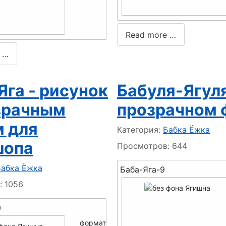
Read more …
 …
Яга - рисунок
Бабуля-Ягуля
зрачным
прозрачном 
 для
Информация о материале
Категория:
Бабка Ёжка
шопа
Просмотров: 644
 о материале
Бабка Ёжка
Баба-Яга-9
: 1056
0
формат -
PNG