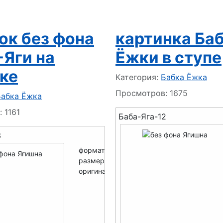
ок без фона
картинка Ба
-Яги на
Ёжки в ступе
ке
Информация о материале
Категория:
Бабка Ёжка
Просмотров: 1675
 о материале
Бабка Ёжка
 1161
Баба-Яга-12
3
формат -
PNG
размер мини -
250x199
оригинал -
700x558