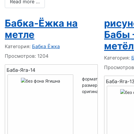
Read more …
Уборщик, Клинер
Бабка-Ёжка на
рисун
Трудоголик
метле
Бабы 
Барабанщик
метёл
Информация о материале
Категория:
Бабка Ёжка
Просмотров: 1204
Художник
Информация
Категория:
Просмотров:
Баба-Яга-14
формат -
PNG
Баба-Яга-1
размер мини -
250x250
оригинал -
600x600