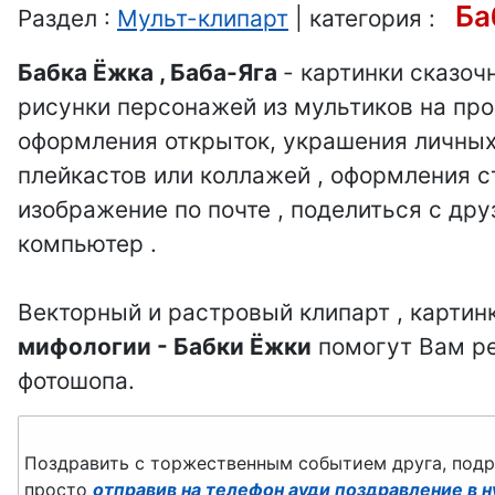
Снеговик
Ба
Раздел :
Мульт-клипарт
| категория :
Бабка-Ёжка
Бабка Ёжка , Баба-Яга
- картинки сказоч
рисунки персонажей из мультиков на про
Ведьма
оформления открыток, украшения личных 
Гномы
плейкастов или коллажей , оформления ст
изображение по почте , поделиться с дру
Монстры-3Д
компьютер .
Монстры-чудики
Векторный и растровый клипарт , картин
Принцессы
мифологии - Бабки Ёжки
помогут Вам ре
фотошопа.
Русалка
Купидон
Поздравить с торжественным событием друга, подруг
просто
отправив на телефон ауди поздравление в 
Ангел