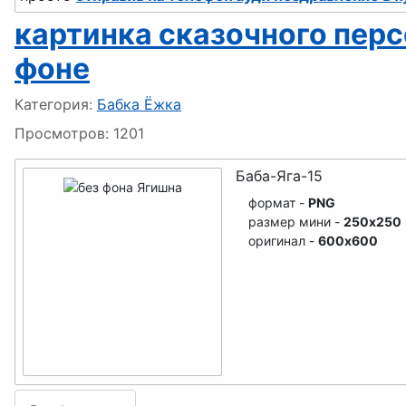
картинка сказочного пер
Домовой
фоне
Огородное пугало
Информация о материале
Категория:
Бабка Ёжка
Просмотров: 1201
Баба-Яга-15
Учитель
формат -
PNG
Школьники
размер мини -
250x250
оригинал -
600x600
Стекломойщики
Кузнец
Сапожники
Медики, Врачи