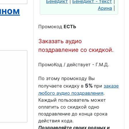
Бенедикт
|
Бенедикт - текст
|
чном
Арина
|
Промокод
ЕСТЬ
Заказать аудио
поздравление со скидкой.
ПромоКод / действует - Г.М.Д.
По этому промокоду Вы
5%
получаете скидку в
при
заказе
любого аудио поздравления
.
Каждый пользователь может
оплатить со скидкой одно
поздравление до конца срока
действия кода.
Поздравляйте своих родных и