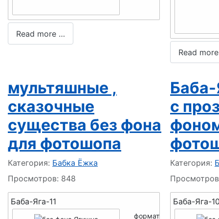
Read more …
Read more
мультяшные ,
Баба-
сказочные
с про
существа без фона
фоном
для фотошопа
фото
Информация о материале
Информация
Категория:
Бабка Ёжка
Категория:
Просмотров: 848
Просмотров
Баба-Яга-11
Баба-Яга-1
формат -
PNG