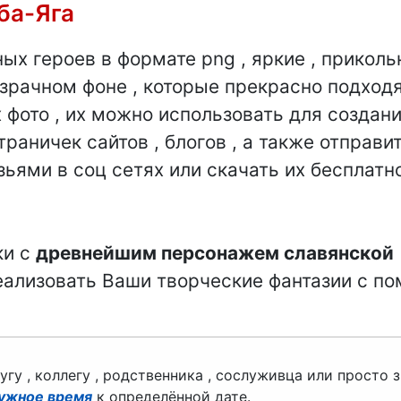
Лошадки
ба-Яга
Белочки
ных героев в формате png , яркие , прикол
зрачном фоне , которые прекрасно подходя
Заяц
фото , их можно использовать для создан
Котики
раничек сайтов , блогов , а также отправи
зьями в соц сетях или скачать их бесплатн
Ёжики
Сова
ки с
древнейшим персонажем славянской
Попугайчик
ализовать Ваши творческие фантазии с п
Аист
Мышата
у , коллегу , родственника , сослуживца или просто 
нужное время
к определённой дате.