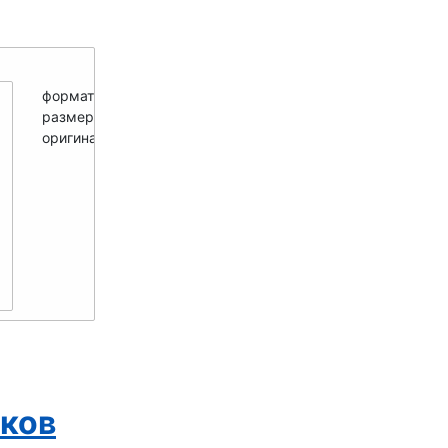
формат -
PNG
размер мини -
250x286
оригинал -
700x800
иков