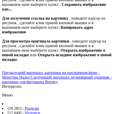
выпавшем окне выберите пункт :
Сохранить изображение
как...
Для получения ссылка на картинку
, наведите курсор на
рисунок , сделайте клик правой кнопкой мышки и в
выпавшем окне выберите пункт:
Копировать адрес
изображения
Для просмотра оригинала картинки
, наведите курсор на
рисунок , сделайте клик правой кнопкой мышки и в
выпавшем окне выберите пункт:
Открыть изображение в
новой вкладке
или
Открыть исходное изображение в новой
вкладке
.
Предыдущий материал: картинки на прозрачном фоне -
Монстры
Назад
Следующий материал: мультяшный здоровяк -
картинки для фотошопа
Вперед
Интересно:
Меню
[18 281] -
Разделы
[12 649] -
Надписи