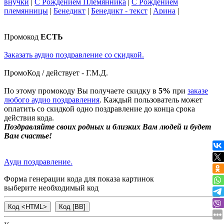
внучки
|
С Рождением Племянника
|
С Рождением
племянницы
|
Бенедикт
|
Бенедикт - текст
|
Арина
|
Промокод
ЕСТЬ
Заказать аудио поздравление со скидкой.
ПромоКод / действует - Г.М.Д.
По этому промокоду Вы получаете скидку в
5%
при
заказе
любого аудио поздравления
. Каждый пользователь может
оплатить со скидкой одно поздравление до конца срока
действия кода.
Поздравляйте своих родных и близких Вам людей и будет
Вам счастье!
Ауди поздравление.
Форма генерации кода для показа картинок
выберите необходимый код