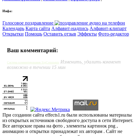
Инфа:
Голосовое поздравление
Календарь
Карта сайта
Алфавит-надпись
Алфавит-клипарт
Открытки
Помощь
Оставить отзыв
Эффекты
Фото-редактор
Ваш комментарий:
Изменить, удалить коммент
Система комментирования SigComments
возможно в течении 15 мин
При создании сайта effects1.ru были использованы материалы
из открытых источников свободного доступа в сети Интернет.
Все авторские права на фото , элементы картинок png ,
анимацию и открытки принадлежат их авторам . Сайт не