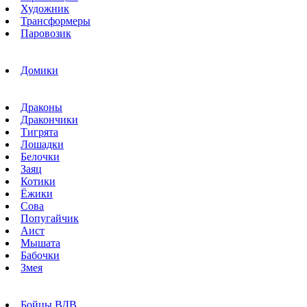
Художник
Трансформеры
Паровозик
Домики
Драконы
Дракончики
Тигрята
Лошадки
Белочки
Заяц
Котики
Ёжики
Сова
Попугайчик
Аист
Мышата
Бабочки
Змея
Бойцы ВДВ