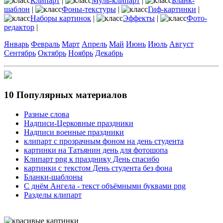
Клипарт
|
Муль-клипарт
|
Бланк-
шаблон
|
Фоны-текстуры
|
Гиф-картинки
|
Наборы картинок
|
Эффекты
|
Фото-
редактор
|
Январь
Февраль
Март
Апрель
Май
Июнь
Июль
Август
Сентябрь
Октябрь
Ноябрь
Декабрь
10 Популярных материалов
Разные слова
Надписи-Церковные праздники
Надписи военные праздники
клипарт с прозрачным фоном на день студента
картинки на Татьянин день для фотошопа
Клипарт png к празднику День спасибо
картинки с текстом День студента без фона
Бланки-шаблоны
С днём Ангела - текст объёмными буквами png
Разделы клипарт