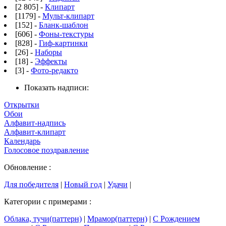
[2 805] -
Клипарт
[1179] -
Мульт-клипарт
[152] -
Бланк-шаблон
[606] -
Фоны-текстуры
[828] -
Гиф-картинки
[26] -
Наборы
[18] -
Эффекты
[3] -
Фото-редакто
Показать надписи:
Открытки
Обои
Алфавит-надпись
Алфавит-клипарт
Календарь
Голосовое поздравление
Обновление :
Для победителя
|
Новый год
|
Удачи
|
Категории с примерами :
Облака, тучи(паттерн)
|
Мрамор(паттерн)
|
С Рождением