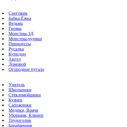
Снеговик
Бабка-Ёжка
Ведьма
Гномы
Монстры-3Д
Монстры-чудики
Принцессы
Русалка
Купидон
Ангел
Домовой
Огородное пугало
Учитель
Школьники
Стекломойщики
Кузнец
Сапожники
Медики, Врачи
Уборщик, Клинер
Трудоголик
Барабанщик