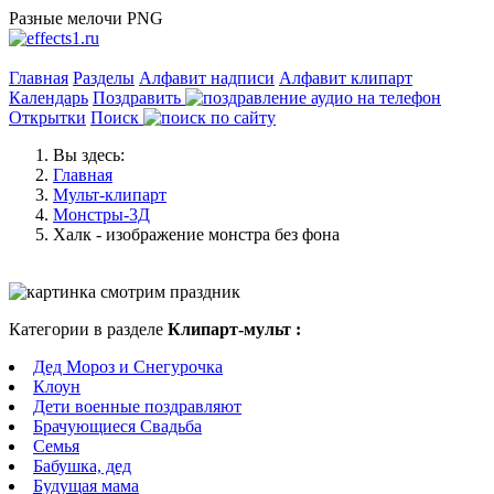
Разные мелочи PNG
Главная
Разделы
Алфавит надписи
Алфавит клипарт
Календарь
Поздравить
Открытки
Поиск
Вы здесь:
Главная
Мульт-клипарт
Монстры-3Д
Халк - изображение монстра без фона
Категории в разделе
Клипарт-мульт :
Дед Мороз и Снегурочка
Клоун
Дети военные поздравляют
Брачующиеся Свадьба
Семья
Бабушка, дед
Будущая мама