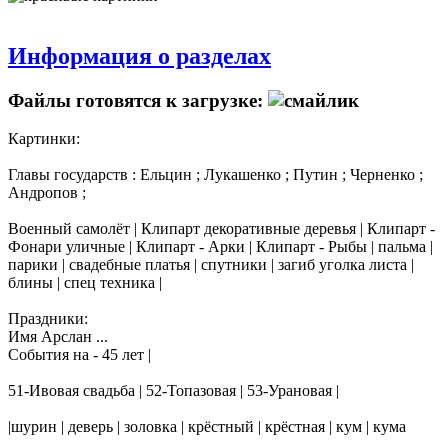
Информация о разделах
Файлы готовятся к загрузке:
Картинки:
Главы государств : Ельцин ; Лукашенко ; Путин ; Черненко ;
Андропов ;
Военный самолёт | Клипарт декоративные деревья | Клипарт -
Фонари уличные | Клипарт - Арки | Клипарт - Рыбы | пальма |
парики | свадебные платья | спутники | загиб уголка листа |
блины | спец техника |
Праздники:
Имя Арслан ...
События на - 45 лет |
51-Ивовая свадьба | 52-Топазовая | 53-Урановая |
|шурин | деверь | золовка | крёстный | крёстная | кум | кума