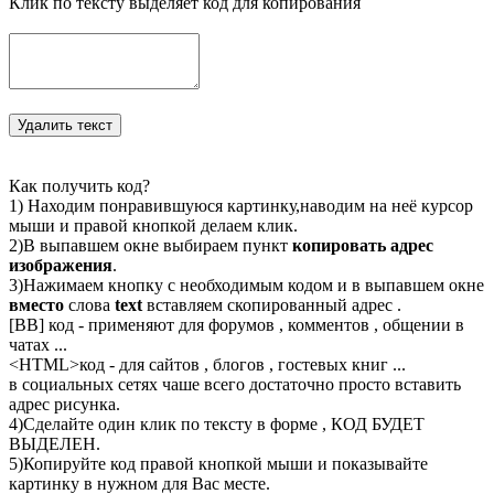
Клик по тексту выделяет код для копирования
Как получить код?
1) Находим понравившуюся картинку,наводим на неё курсор
мыши и правой кнопкой делаем клик.
2)В выпавшем окне выбираем пункт
копировать адрес
изображения
.
3)Нажимаем кнопку с необходимым кодом и в выпавшем окне
вместо
слова
text
вставляем скопированный адрес .
[BB] код - применяют для форумов , комментов , общении в
чатах ...
<
HTML
>код - для сайтов , блогов , гостевых книг ...
в социальных сетях чаше всего достаточно просто вставить
адрес рисунка.
4)Сделайте один клик по тексту в форме , КОД БУДЕТ
ВЫДЕЛЕН.
5)Копируйте код правой кнопкой мыши и показывайте
картинку в нужном для Вас месте.