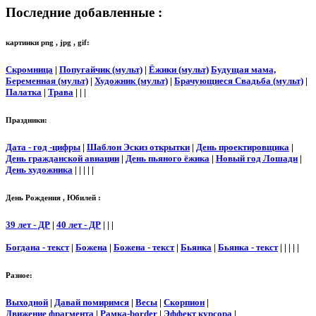
Последние добавленные :
картинки png , jpg , gif:
Скромница
|
Попугайчик (мульт)
|
Ёжики (мульт)
Будущая мама,
Беременная (мульт)
|
Художник (мульт)
|
Брачующиеся Свадьба (мульт)
|
Палатка
|
Трава
| | |
Праздники:
Дата - год -цифры
|
Шаблон Эскиз открытки
|
День проектировщика
|
День гражданской авиации
|
День пьяного ёжика
|
Новый год Лошади
|
День художника
| | | | |
День Рождения , Юбилей :
39 лет - ДР
|
40 лет - ДР
| | |
Богдана - текст
|
Божена
|
Божена - текст
|
Бьянка
|
Бьянка - текст
| | | | |
Разное:
Выходной
|
Давай помиримся
|
Весы
|
Скорпион
|
Движение фрагмента
|
Рамка-border
|
Эффект курсора
|