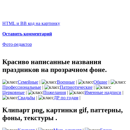
HTML и BB код на картинку
Оставить комментарий
Фото-редактор
Красиво написанные названия
праздников на прозрачном фоне.
Семейные
|
Военные
|
Общие
|
Профессиональные
|
Патриотические
|
Церковные
|
Пожелания
|
Именные надписи
|
Свадьбы
|
ДР по годам
|
Клипарт png, картинки gif, паттерны,
фоны, текстуры .