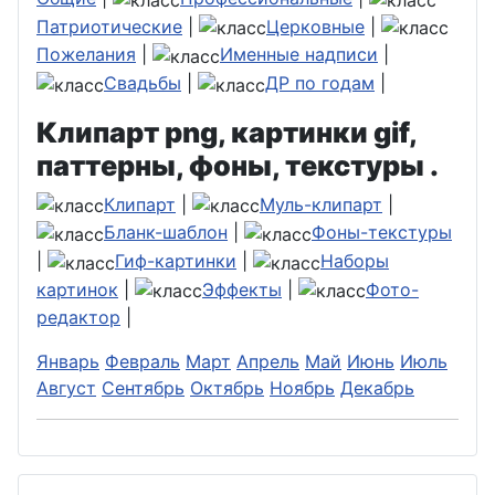
Патриотические
|
Церковные
|
Пожелания
|
Именные надписи
|
Свадьбы
|
ДР по годам
|
Клипарт png, картинки gif,
паттерны, фоны, текстуры .
Клипарт
|
Муль-клипарт
|
Бланк-шаблон
|
Фоны-текстуры
|
Гиф-картинки
|
Наборы
картинок
|
Эффекты
|
Фото-
редактор
|
Январь
Февраль
Март
Апрель
Май
Июнь
Июль
Август
Сентябрь
Октябрь
Ноябрь
Декабрь