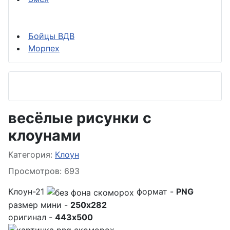
Бойцы ВДВ
Морпех
весёлые рисунки с
клоунами
Информация о материале
Категория:
Клоун
Просмотров: 693
Клоун-21
формат -
PNG
размер мини -
250x282
оригинал -
443x500