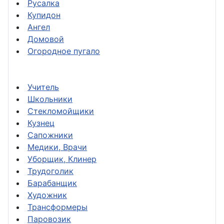
Русалка
Купидон
Ангел
Домовой
Огородное пугало
Учитель
Школьники
Стекломойщики
Кузнец
Сапожники
Медики, Врачи
Уборщик, Клинер
Трудоголик
Барабанщик
Художник
Трансформеры
Паровозик