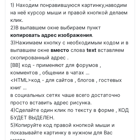
1) Находим понравившуюся картинку,наводим
на неё курсор мыши и правой кнопкой делаем
клик.
2)В выпавшем окне выбираем пункт
копировать адрес изображения
.
3)Нажимаем кнопку с необходимым кодом и в
выпавшем окне
вместо
слова
text
вставляем
скопированный адрес .
[BB] код - применяют для форумов ,
комментов , общении в чатах ...
<
HTML
>код - для сайтов , блогов , гостевых
книг ...
в социальных сетях чаше всего достаточно
просто вставить адрес рисунка.
4)Сделайте один клик по тексту в форме , КОД
БУДЕТ ВЫДЕЛЕН.
5)Копируйте код правой кнопкой мыши и
показывайте картинку в нужном для Вас