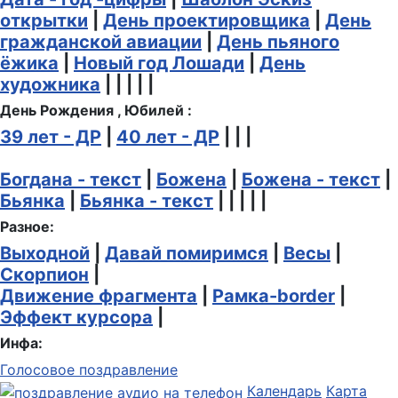
открытки
|
День проектировщика
|
День
гражданской авиации
|
День пьяного
ёжика
|
Новый год Лошади
|
День
художника
| | | | |
День Рождения , Юбилей :
39 лет - ДР
|
40 лет - ДР
| | |
Богдана - текст
|
Божена
|
Божена - текст
|
Бьянка
|
Бьянка - текст
| | | | |
Разное:
Выходной
|
Давай помиримся
|
Весы
|
Скорпион
|
Движение фрагмента
|
Рамка-border
|
Эффект курсора
|
Инфа:
Голосовое поздравление
Календарь
Карта