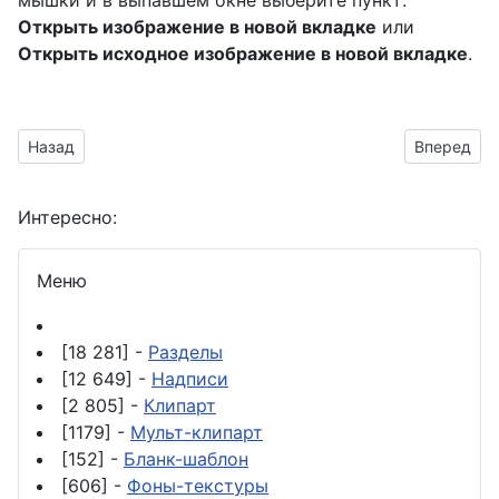
мышки и в выпавшем окне выберите пункт:
Открыть изображение в новой вкладке
или
Открыть исходное изображение в новой вкладке
.
Предыдущий материал: скачать картинки с прозрачным фон
Следующий 
Назад
Вперед
Интересно:
Меню
[18 281] -
Разделы
[12 649] -
Надписи
[2 805] -
Клипарт
[1179] -
Мульт-клипарт
[152] -
Бланк-шаблон
[606] -
Фоны-текстуры