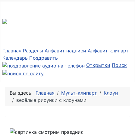
Разные мелочи PNG
Главная
Разделы
Алфавит надписи
Алфавит клипарт
Календарь
Поздравить
Открытки
Поиск
Вы здесь:
Главная
Мульт-клипарт
Клоун
весёлые рисунки с клоунами