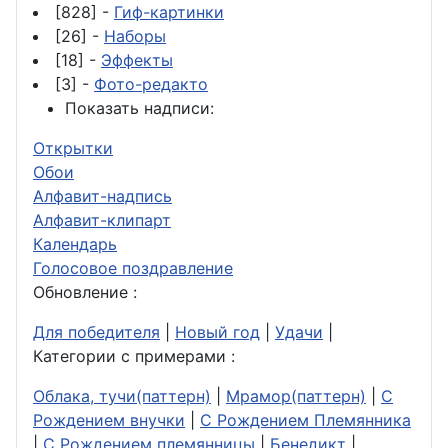
[828] -
Гиф-картинки
[26] -
Наборы
[18] -
Эффекты
[3] -
Фото-редакто
Показать надписи:
Открытки
Обои
Алфавит-надпись
Алфавит-клипарт
Календарь
Голосовое поздравление
Обновление :
Для победителя
|
Новый год
|
Удачи
|
Категории с примерами :
Облака, тучи(паттерн)
|
Мрамор(паттерн)
|
С
Рождением внучки
|
С Рождением Племянника
|
С Рождением племянницы
|
Бенедикт
|