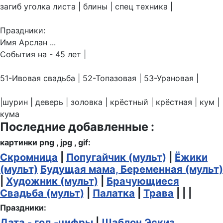
загиб уголка листа | блины | спец техника |
Праздники:
Имя Арслан ...
События на - 45 лет |
51-Ивовая свадьба | 52-Топазовая | 53-Урановая |
|шурин | деверь | золовка | крёстный | крёстная | кум |
кума
Последние добавленные :
картинки png , jpg , gif:
Скромница
|
Попугайчик (мульт)
|
Ёжики
(мульт)
Будущая мама, Беременная (мульт)
|
Художник (мульт)
|
Брачующиеся
Свадьба (мульт)
|
Палатка
|
Трава
| | |
Праздники:
Дата - год -цифры
|
Шаблон Эскиз