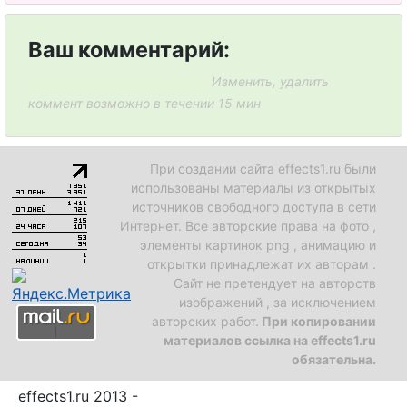
Ваш комментарий:
Изменить, удалить
Система комментирования SigComments
коммент возможно в течении 15 мин
При создании сайта effects1.ru были
использованы материалы из открытых
источников свободного доступа в сети
Интернет. Все авторские права на фото ,
элементы картинок png , анимацию и
открытки принадлежат их авторам .
Сайт не претендует на авторств
изображений , за исключением
авторских работ.
При копировании
материалов ссылка на effects1.ru
обязательна.
effects1.ru 2013 -