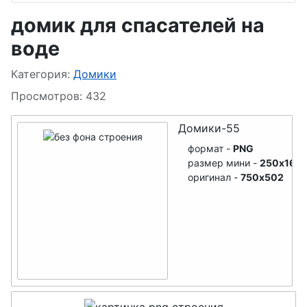
Белочки
домик для спасателей на
Снеговик
Заяц
воде
Бабка-Ёжка
Котики
Информация о материале
Категория:
Домики
Ведьма
Ёжики
Просмотров: 432
Гномы
Сова
Домики-55
Монстры-3Д
Попугайчик
формат -
PNG
Монстры-чудики
размер мини -
250x167
Аист
оригинал -
750x502
Принцессы
Мышата
Русалка
Бабочки
Купидон
Змея
Ангел
Домовой