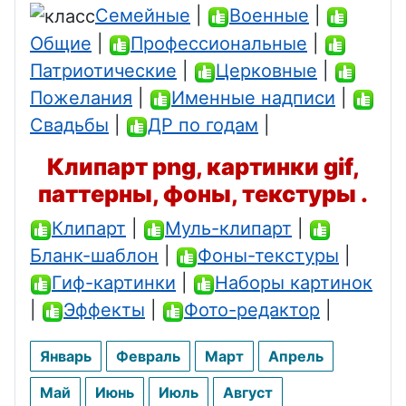
Семейные
|
Военные
|
Общие
|
Профессиональные
|
Патриотические
|
Церковные
|
Пожелания
|
Именные надписи
|
Свадьбы
|
ДР по годам
|
Клипарт png, картинки gif,
паттерны, фоны, текстуры .
Клипарт
|
Муль-клипарт
|
Бланк-шаблон
|
Фоны-текстуры
|
Гиф-картинки
|
Наборы картинок
|
Эффекты
|
Фото-редактор
|
Январь
Февраль
Март
Апрель
Май
Июнь
Июль
Август