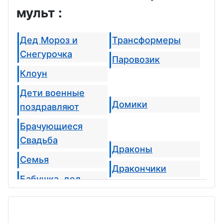
мульт :
Дед Мороз и
Трансформеры
Снегурочка
Паровозик
Клоун
Дети военные
Домики
поздравляют
Брачующиеся
Свадьба
Драконы
Семья
Дракончики
Бабушка, дед
Тигрята
Будущая мама
Лошадки