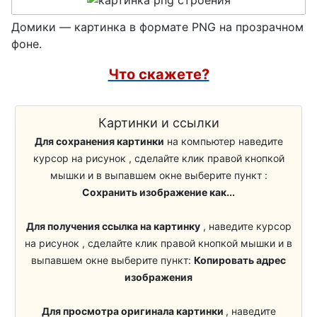
Бойцы ВДВ
Огородное пугало
Домики — картинка в формате PNG на прозрачном
Морпех
фоне.
Что скажете?
Учитель
Школьники
Картинки и ссылки
Стекломойщики
Для сохранения картинки
на компьютер наведите
курсор на рисунок , сделайте клик правой кнопкой
Кузнец
мышки и в выпавшем окне выберите пункт :
Сапожники
Сохранить изображение как...
Медики, Врачи
Для получения ссылка на картинку
, наведите курсор
на рисунок , сделайте клик правой кнопкой мышки и в
Уборщик, Клинер
выпавшем окне выберите пункт:
Копировать адрес
Трудоголик
изображения
Барабанщик
Для просмотра оригинала картинки
, наведите