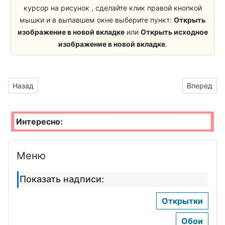
Художник
курсор на рисунок , сделайте клик правой кнопкой
мышки и в выпавшем окне выберите пункт:
Открыть
изображение в новой вкладке
или
Открыть исходное
изображение в новой вкладке
.
Предыдущий материал: домик для злых духов
Следующий
Назад
Вперед
Интересно:
Меню
Показать надписи:
Открытки
Обои