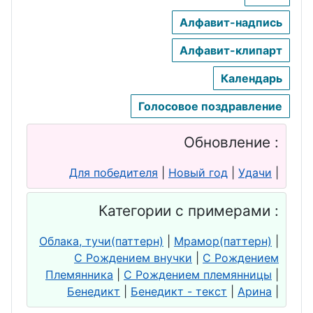
Алфавит-надпись
Алфавит-клипарт
Календарь
Голосовое поздравление
Обновление :
Для победителя
|
Новый год
|
Удачи
|
Категории с примерами :
Облака, тучи(паттерн)
|
Мрамор(паттерн)
|
С Рождением внучки
|
С Рождением
Племянника
|
С Рождением племянницы
|
Бенедикт
|
Бенедикт - текст
|
Арина
|