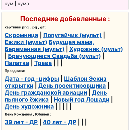
кум | кума
Последние добавленные :
картинки png , jpg , gif:
Скромница
|
Попугайчик (мульт)
|
Ёжики (мульт)
Будущая мама,
Беременная (мульт)
|
Художник (мульт)
|
Брачующиеся Свадьба (мульт)
|
Палатка
|
Трава
| | |
Праздники:
Дата - год -цифры
|
Шаблон Эскиз
открытки
|
День проектировщика
|
День гражданской авиации
|
День
пьяного ёжика
|
Новый год Лошади
|
День художника
| | | | |
День Рождения , Юбилей :
39 лет - ДР
|
40 лет - ДР
| | |