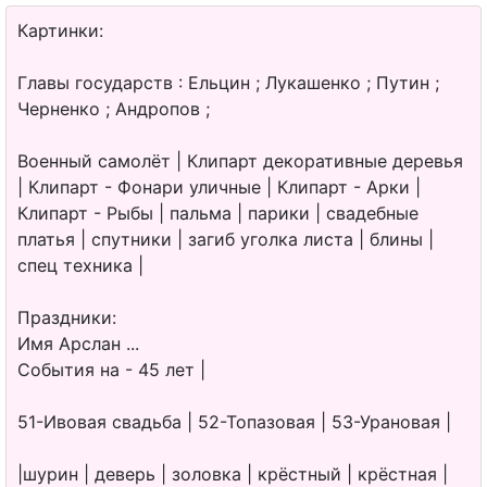
Картинки:
Главы государств : Ельцин ; Лукашенко ; Путин ;
Черненко ; Андропов ;
Военный самолёт | Клипарт декоративные деревья
| Клипарт - Фонари уличные | Клипарт - Арки |
Клипарт - Рыбы | пальма | парики | свадебные
платья | спутники | загиб уголка листа | блины |
спец техника |
Праздники:
Имя Арслан ...
События на - 45 лет |
51-Ивовая свадьба | 52-Топазовая | 53-Урановая |
|шурин | деверь | золовка | крёстный | крёстная |