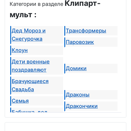
Клипарт-
Категории в разделе
мульт :
Дед Мороз и
Трансформеры
Снегурочка
Паровозик
Клоун
Дети военные
Домики
поздравляют
Брачующиеся
Свадьба
Драконы
Семья
Дракончики
Бабушка, дед
Тигрята
Будущая мама
Лошадки