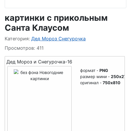
Белочки
картинки с прикольным
Снеговик
Заяц
Санта Клаусом
Бабка-Ёжка
Котики
Информация о материале
Категория:
Дед Мороз Снегурочка
Ведьма
Ёжики
Просмотров: 411
Гномы
Сова
Дед Мороз и Снегурочка-16
Монстры-3Д
Попугайчик
формат -
PNG
Монстры-чудики
размер мини -
250x270
Аист
оригинал -
750x810
Принцессы
Мышата
Русалка
Бабочки
Купидон
Змея
Ангел