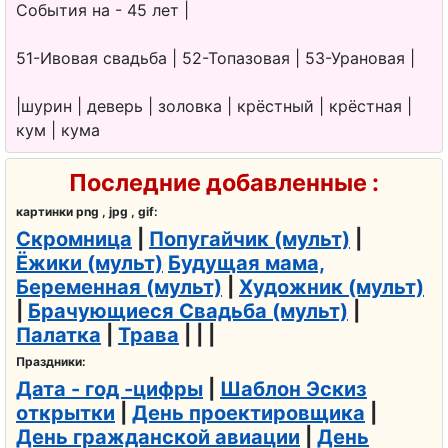
События на - 45 лет |
51-Ивовая свадьба | 52-Топазовая | 53-Урановая |
|шурин | деверь | золовка | крёстный | крёстная |
кум | кума
Последние добавленные :
картинки png , jpg , gif:
Скромница
|
Попугайчик (мульт)
|
Ёжики (мульт)
Будущая мама,
Беременная (мульт)
|
Художник (мульт)
|
Брачующиеся Свадьба (мульт)
|
Палатка
|
Трава
| | |
Праздники:
Дата - год -цифры
|
Шаблон Эскиз
открытки
|
День проектировщика
|
День гражданской авиации
|
День