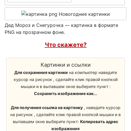
Домовой
Бойцы ВДВ
Огородное пугало
Морпех
Дед Мороз и Снегурочка — картинка в формате
PNG на прозрачном фоне.
Учитель
Что скажете?
Школьники
Стекломойщики
Картинки и ссылки
Для сохранения картинки
на компьютер наведите
Кузнец
курсор на рисунок , сделайте клик правой кнопкой
Сапожники
мышки и в выпавшем окне выберите пункт :
Сохранить изображение как...
Медики, Врачи
Для получения ссылка на картинку
, наведите курсор
Уборщик, Клинер
на рисунок , сделайте клик правой кнопкой мышки и в
Трудоголик
выпавшем окне выберите пункт:
Копировать адрес
изображения
Барабанщик