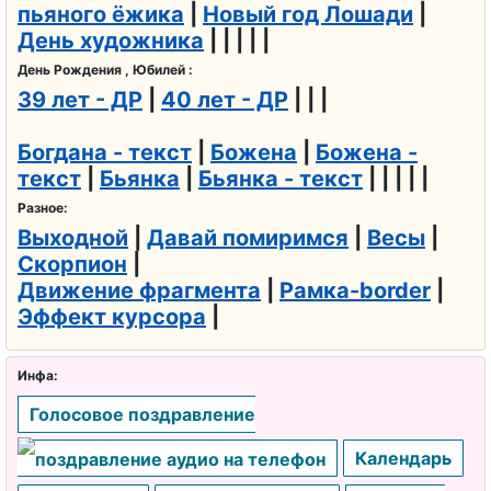
пьяного ёжика
|
Новый год Лошади
|
День художника
| | | | |
День Рождения , Юбилей :
39 лет - ДР
|
40 лет - ДР
| | |
Богдана - текст
|
Божена
|
Божена -
текст
|
Бьянка
|
Бьянка - текст
| | | | |
Разное:
Выходной
|
Давай помиримся
|
Весы
|
Скорпион
|
Движение фрагмента
|
Рамка-border
|
Эффект курсора
|
Инфа:
Голосовое поздравление
Календарь