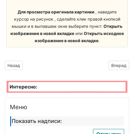
Художник
Для просмотра оригинала картинки
, наведите
курсор на рисунок , сделайте клик правой кнопкой
мышки и в выпавшем окне выберите пункт:
Открыть
изображение в новой вкладке
или
Открыть исходное
изображение в новой вкладке
.
Предыдущий материал: рисунок Снегурочки на прозрачном
Следующий
Назад
Вперед
Интересно:
Меню
Показать надписи:
Открытки