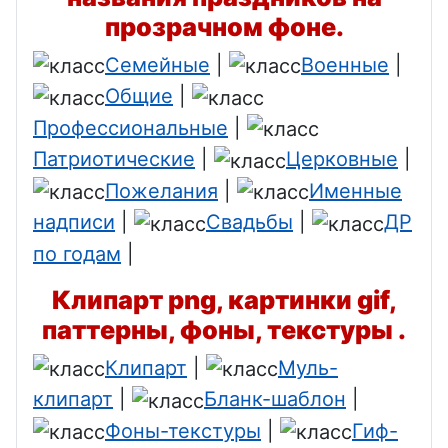
прозрачном фоне.
Семейные
|
Военные
|
Общие
|
Профессиональные
|
Патриотические
|
Церковные
|
Пожелания
|
Именные
надписи
|
Свадьбы
|
ДР
по годам
|
Клипарт png, картинки gif,
паттерны, фоны, текстуры .
Клипарт
|
Муль-
клипарт
|
Бланк-шаблон
|
Фоны-текстуры
|
Гиф-