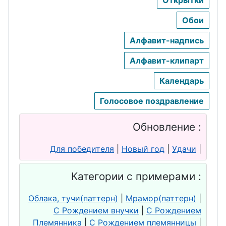
Обои
Алфавит-надпись
Алфавит-клипарт
Календарь
Голосовое поздравление
Обновление :
Для победителя
|
Новый год
|
Удачи
|
Категории с примерами :
Облака, тучи(паттерн)
|
Мрамор(паттерн)
|
С Рождением внучки
|
С Рождением
Племянника
|
С Рождением племянницы
|