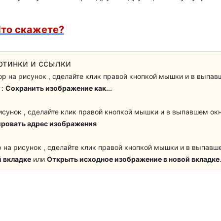
Бабочки
Змея
то скажете?
ртинки и ссылки
Бойцы ВДВ
р на рисунок , сделайте клик правой кнопкой мышки и в выпав
 :
Сохранить изображение как...
Морпех
исунок , сделайте клик правой кнопкой мышки и в выпавшем ок
ровать адрес изображения
р на рисунок , сделайте клик правой кнопкой мышки и в выпавш
 вкладке
или
Открыть исходное изображение в новой вкладке