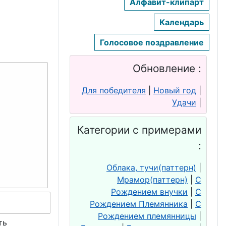
Алфавит-клипарт
Календарь
Голосовое поздравление
Обновление :
Для победителя
|
Новый год
|
Удачи
|
Категории с примерами
:
Облака, тучи(паттерн)
|
Мрамор(паттерн)
|
С
Рождением внучки
|
С
Рождением Племянника
|
С
Рождением племянницы
|
ть