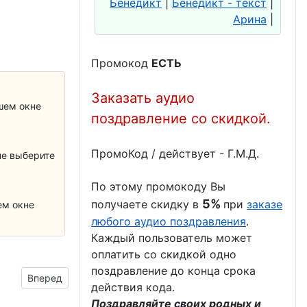
Бенедикт
|
Бенедикт - текст
|
Арина
|
Промокод
ЕСТЬ
Заказать аудио
шем окне
поздравление со скидкой.
ПромоКод / действует - Г.М.Д.
не выберите
По этому промокоду Вы
5%
получаете скидку в
при
заказе
ем окне
любого аудио поздравления
.
.
Каждый пользователь может
оплатить со скидкой одно
поздравление до конца срока
Следующий материал: Бабушка в больших очках
Вперед
действия кода.
Поздравляйте своих родных и