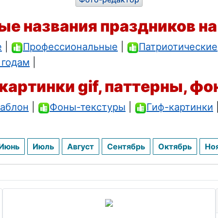
ые названия праздников на
е
|
Профессиональные
|
Патриотические
 годам
|
картинки gif, паттерны, фо
аблон
|
Фоны-текстуры
|
Гиф-картинки
Июнь
Июль
Август
Сентябрь
Октябрь
Но