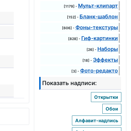
Мульт-клипарт
[1179] -
Бланк-шаблон
[152] -
Фоны-текстуры
[606] -
Гиф-картинки
[828] -
Наборы
[26] -
Эффекты
[18] -
Фото-редакто
[3] -
Показать надписи:
Открытки
Обои
Алфавит-надпись