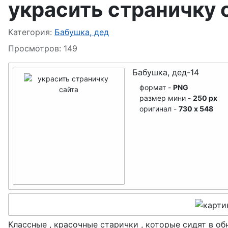
украсить страничку 
Снеговик
Бабка-Ёжка
Информация о материале
Категория:
Бабушка, дед
Просмотров: 149
Ведьма
Бабушка, дед-14
Гномы
формат -
PNG
размер мини -
250 px
Монстры-3Д
оригинал -
730 x 548
Монстры-чудики
Принцессы
Русалка
Купидон
Классные , красочные старички , которые сидят в об
Ангел