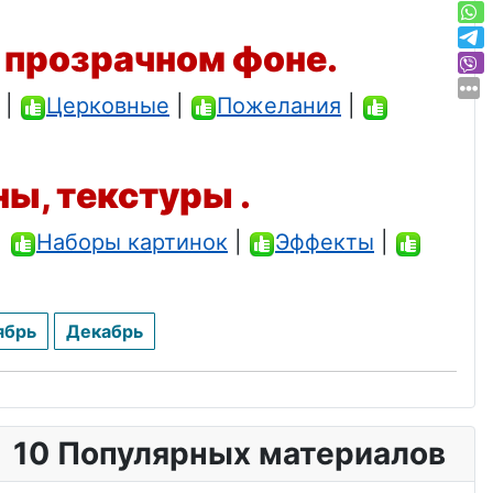
 прозрачном фоне.
|
Церковные
|
Пожелания
|
ны, текстуры .
|
Наборы картинок
|
Эффекты
|
ябрь
Декабрь
10 Популярных материалов