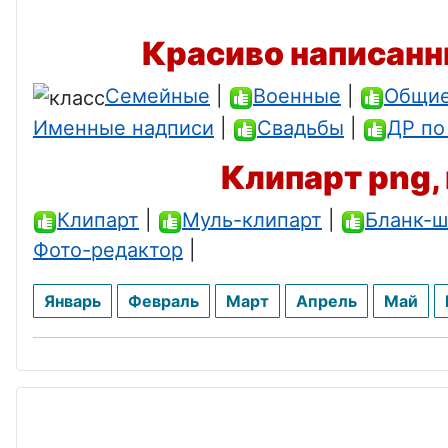
Красиво написанн
Семейные
|
Военные
|
Общи
Именные надписи
|
Свадьбы
|
ДР по
Клипарт png, 
Клипарт
|
Муль-клипарт
|
Бланк-ш
Фото-редактор
|
Январь
Февраль
Март
Апрель
Май