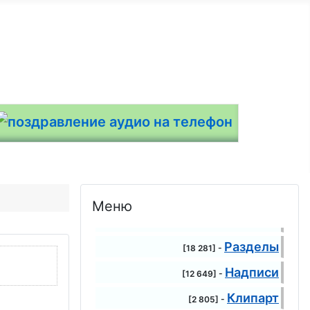
Меню
Разделы
[18 281] -
Надписи
[12 649] -
Клипарт
[2 805] -