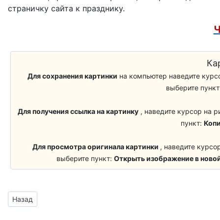
страничку сайта к празднику.
Домовой
Ч
Огородное пугало
Ка
Для сохранения картинки
на компьютер наведите курсо
выберите пункт
Учитель
Для получения ссылка на картинку
, наведите курсор на р
Школьники
пункт:
Копи
Стекломойщики
Для просмотра оригинала картинки
, наведите курсо
выберите пункт:
Открыть изображение в новой
Кузнец
Сапожники
Предыдущий материал: дед «Хеви-метал»
Назад
Медики, Врачи