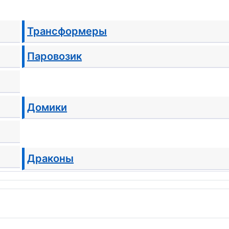
Трансформеры
Паровозик
Домики
Драконы
Дракончики
Тигрята