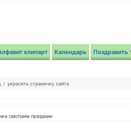
Алфавит клипарт
Календарь
Поздравить
д
украсить страничку сайта