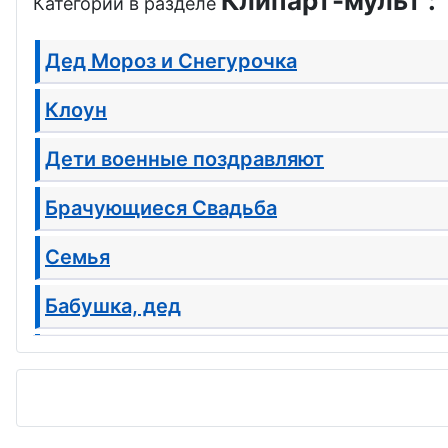
Клипарт-мульт :
Категории в разделе
Дед Мороз и Снегурочка
Клоун
Дети военные поздравляют
Брачующиеся Свадьба
Семья
Бабушка, дед
Будущая мама