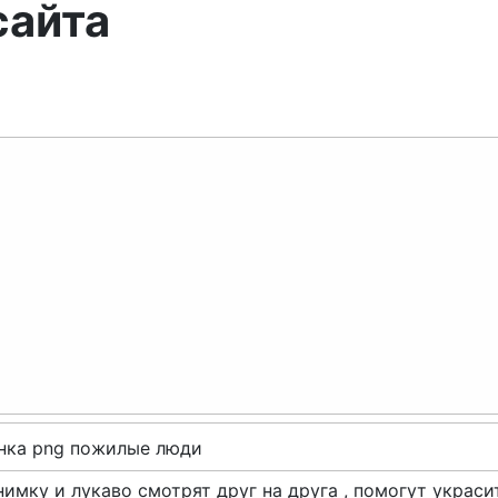
сайта
Лошадки
Белочки
Заяц
Котики
Ёжики
Сова
Попугайчик
Аист
Мышата
нимку и лукаво смотрят друг на друга , помогут украси