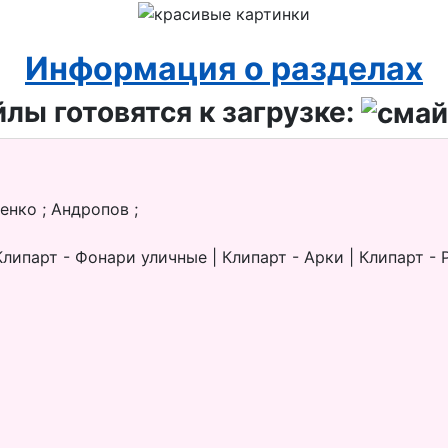
Информация о разделах
лы готовятся к загрузке:
енко ; Андропов ;
ипарт - Фонари уличные | Клипарт - Арки | Клипарт - Р