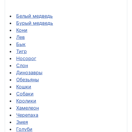
Белый медведь
Бурый медведь
Кони
Лев
Бык
Тигр
Носорог
Слон
Динозавры
Обезьяны
Кошки
Собаки
Кролики
Хамелеон
Черепаха
Змея
Голуби