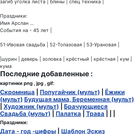
загиб уголка листа | блины | спец техника |
Праздники:
Имя Арслан ...
События на - 45 лет |
51-Ивовая свадьба | 52-Топазовая | 53-Урановая |
|шурин | деверь | золовка | крёстный | крёстная | кум |
кума
Последние добавленные :
картинки png , jpg , gif:
Скромница
|
Попугайчик (мульт)
|
Ёжики
(мульт)
Будущая мама, Беременная (мульт)
|
Художник (мульт)
|
Брачующиеся
Свадьба (мульт)
|
Палатка
|
Трава
| | |
Праздники:
Дата - год -цифры
|
Шаблон Эскиз