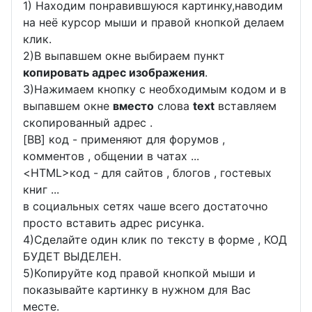
1) Находим понравившуюся картинку,наводим
на неё курсор мыши и правой кнопкой делаем
клик.
2)В выпавшем окне выбираем пункт
копировать адрес изображения
.
3)Нажимаем кнопку с необходимым кодом и в
выпавшем окне
вместо
слова
text
вставляем
скопированный адрес .
[BB] код - применяют для форумов ,
комментов , общении в чатах ...
<
HTML
>код - для сайтов , блогов , гостевых
книг ...
в социальных сетях чаше всего достаточно
просто вставить адрес рисунка.
4)Сделайте один клик по тексту в форме , КОД
БУДЕТ ВЫДЕЛЕН.
5)Копируйте код правой кнопкой мыши и
показывайте картинку в нужном для Вас
месте.