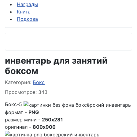
Награды
Книга
Подкова
инвентарь для занятий
боксом
Информация о материале
Категория:
Бокс
Просмотров: 343
Бокс-5
формат -
PNG
размер мини -
250x281
оригинал -
800x900