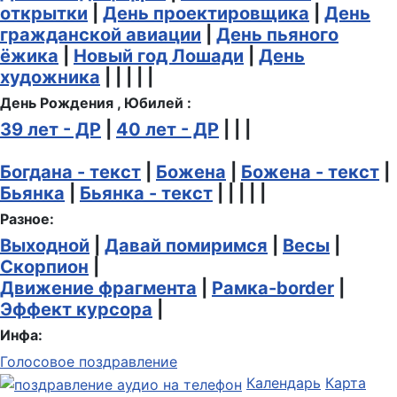
открытки
|
День проектировщика
|
День
гражданской авиации
|
День пьяного
ёжика
|
Новый год Лошади
|
День
художника
| | | | |
День Рождения , Юбилей :
39 лет - ДР
|
40 лет - ДР
| | |
Богдана - текст
|
Божена
|
Божена - текст
|
Бьянка
|
Бьянка - текст
| | | | |
Разное:
Выходной
|
Давай помиримся
|
Весы
|
Скорпион
|
Движение фрагмента
|
Рамка-border
|
Эффект курсора
|
Инфа:
Голосовое поздравление
Календарь
Карта