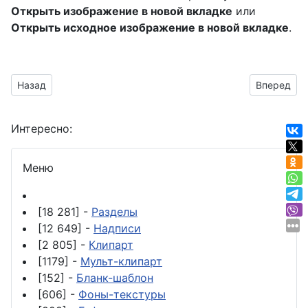
Открыть изображение в новой вкладке
или
Открыть исходное изображение в новой вкладке
.
Предыдущий материал: боксёрский манекен
Следующий
Назад
Вперед
Интересно:
Меню
[18 281] -
Разделы
[12 649] -
Надписи
[2 805] -
Клипарт
[1179] -
Мульт-клипарт
[152] -
Бланк-шаблон
[606] -
Фоны-текстуры