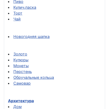
Пиво
Кулич,паска
Торт
Чай
Новогодняя шапка
Золото
Купюры
Монеты
Перстень
Обручальные кольца
Самовар
Архитектура
Дом