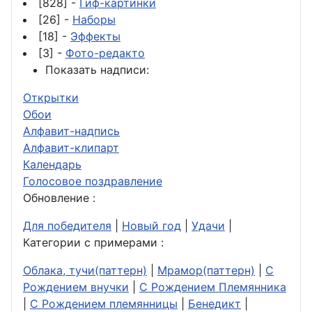
[828] -
Гиф-картинки
[26] -
Наборы
[18] -
Эффекты
[3] -
Фото-редакто
Показать надписи:
Открытки
Обои
Алфавит-надпись
Алфавит-клипарт
Календарь
Голосовое поздравление
Обновление :
Для победителя
|
Новый год
|
Удачи
|
Категории с примерами :
Облака, тучи(паттерн)
|
Мрамор(паттерн)
|
С
Рождением внучки
|
С Рождением Племянника
|
С Рождением племянницы
|
Бенедикт
|