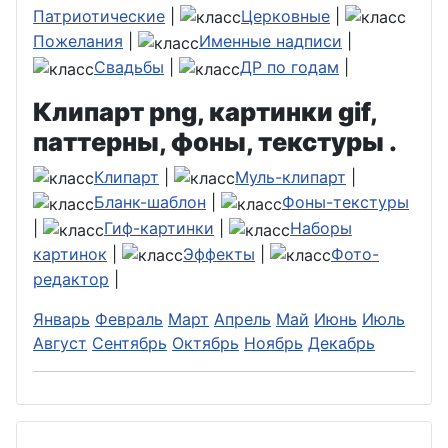
Патриотические
|
Церковные
|
Пожелания
|
Именные надписи
|
Свадьбы
|
ДР по годам
|
Клипарт png, картинки gif,
паттерны, фоны, текстуры .
Клипарт
|
Муль-клипарт
|
Бланк-шаблон
|
Фоны-текстуры
|
Гиф-картинки
|
Наборы
картинок
|
Эффекты
|
Фото-
редактор
|
Январь
Февраль
Март
Апрель
Май
Июнь
Июль
Август
Сентябрь
Октябрь
Ноябрь
Декабрь