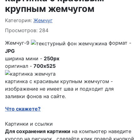
крупным жемчугом
Информация о материале
Категория:
Жемчуг
Просмотров: 284
Жемчуг-9
формат -
JPG
ширина мини -
250px
оригинал -
700x525
картинка с красивым крупным жемчугом -
изображение не имеет шва и подходит для
заливки фонов на сайте.
Что скажете?
Картинки и ссылки
Для сохранения картинки
на компьютер наведите
курсор на рисунок , сделайте клик правой кнопкой