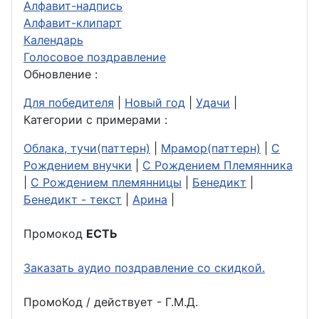
Алфавит-надпись
Алфавит-клипарт
Календарь
Голосовое поздравление
Обновление :
Для победителя
|
Новый год
|
Удачи
|
Категории с примерами :
Облака, тучи(паттерн)
|
Мрамор(паттерн)
|
С
Рождением внучки
|
С Рождением Племянника
|
С Рождением племянницы
|
Бенедикт
|
Бенедикт - текст
|
Арина
|
Промокод
ЕСТЬ
Заказать аудио поздравление со скидкой.
ПромоКод / действует - Г.М.Д.