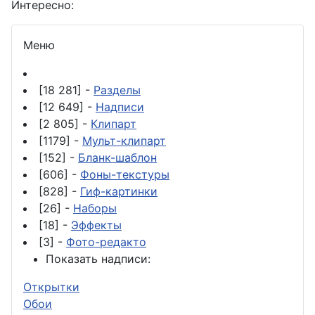
Интересно:
Меню
[18 281] -
Разделы
[12 649] -
Надписи
[2 805] -
Клипарт
[1179] -
Мульт-клипарт
[152] -
Бланк-шаблон
[606] -
Фоны-текстуры
[828] -
Гиф-картинки
[26] -
Наборы
[18] -
Эффекты
[3] -
Фото-редакто
Показать надписи:
Открытки
Обои