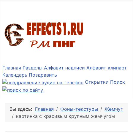
Разные мелочи PNG
Главная
Разделы
Алфавит надписи
Алфавит клипарт
Календарь
Поздравить
Открытки
Поиск
Вы здесь:
Главная
Фоны-текстуры
Жемчуг
картинка с красивым крупным жемчугом