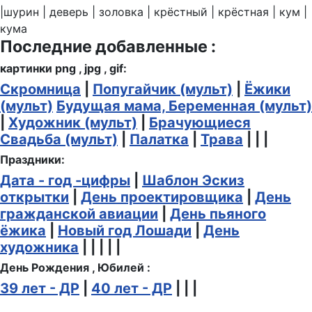
|шурин | деверь | золовка | крёстный | крёстная | кум |
кума
Последние добавленные :
картинки png , jpg , gif:
Скромница
|
Попугайчик (мульт)
|
Ёжики
(мульт)
Будущая мама, Беременная (мульт)
|
Художник (мульт)
|
Брачующиеся
Свадьба (мульт)
|
Палатка
|
Трава
| | |
Праздники:
Дата - год -цифры
|
Шаблон Эскиз
открытки
|
День проектировщика
|
День
гражданской авиации
|
День пьяного
ёжика
|
Новый год Лошади
|
День
художника
| | | | |
День Рождения , Юбилей :
39 лет - ДР
|
40 лет - ДР
| | |