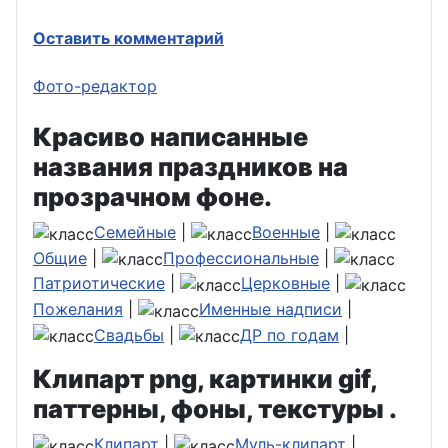
Оставить комментарий
Фото-редактор
Красиво написанные
названия праздников на
прозрачном фоне.
Семейные
|
Военные
|
Общие
|
Профессиональные
|
Патриотические
|
Церковные
|
Пожелания
|
Именные надписи
|
Свадьбы
|
ДР по годам
|
Клипарт png, картинки gif,
паттерны, фоны, текстуры .
Клипарт
|
Муль-клипарт
|