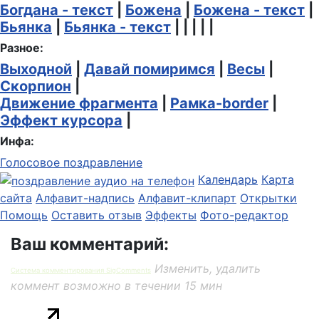
Богдана - текст
|
Божена
|
Божена - текст
|
Бьянка
|
Бьянка - текст
| | | | |
Разное:
Выходной
|
Давай помиримся
|
Весы
|
Скорпион
|
Движение фрагмента
|
Рамка-border
|
Эффект курсора
|
Инфа:
Голосовое поздравление
Календарь
Карта
сайта
Алфавит-надпись
Алфавит-клипарт
Открытки
Помощь
Оставить отзыв
Эффекты
Фото-редактор
Ваш комментарий:
Изменить, удалить
Система комментирования SigComments
коммент возможно в течении 15 мин