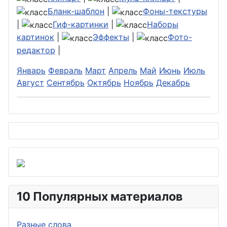
Бланк-шаблон
|
Фоны-текстуры
|
Гиф-картинки
|
Наборы
картинок
|
Эффекты
|
Фото-
редактор
|
Январь
Февраль
Март
Апрель
Май
Июнь
Июль
Август
Сентябрь
Октябрь
Ноябрь
Декабрь
10 Популярных материалов
Разные слова