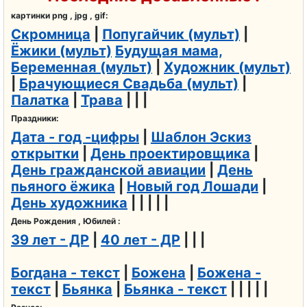
картинки png , jpg , gif:
Скромница
|
Попугайчик (мульт)
|
Ёжики (мульт)
Будущая мама,
Беременная (мульт)
|
Художник (мульт)
|
Брачующиеся Свадьба (мульт)
|
Палатка
|
Трава
| | |
Праздники:
Дата - год -цифры
|
Шаблон Эскиз
открытки
|
День проектировщика
|
День гражданской авиации
|
День
пьяного ёжика
|
Новый год Лошади
|
День художника
| | | | |
День Рождения , Юбилей :
39 лет - ДР
|
40 лет - ДР
| | |
Богдана - текст
|
Божена
|
Божена -
текст
|
Бьянка
|
Бьянка - текст
| | | | |