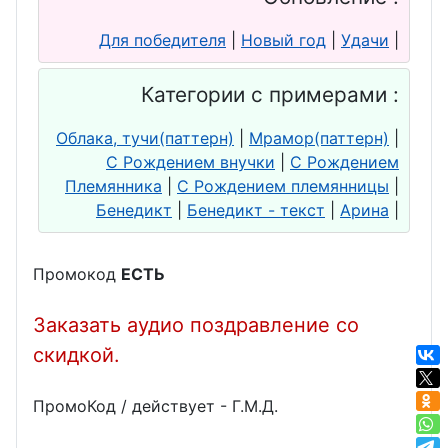
Для победителя
|
Новый год
|
Удачи
|
Категории с примерами :
Облака, тучи(паттерн)
|
Мрамор(паттерн)
|
С Рождением внучки
|
С Рождением
Племянника
|
С Рождением племянницы
|
Бенедикт
|
Бенедикт - текст
|
Арина
|
Промокод
ЕСТЬ
Заказать аудио поздравление со
скидкой.
ПромоКод / действует - Г.М.Д.