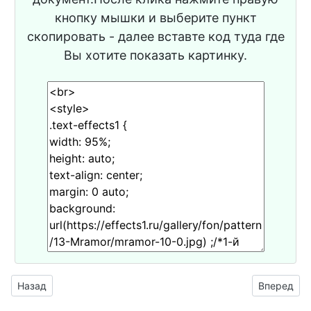
кнопку мышки и выберите пункт
скопировать - далее вставте код туда где
Вы хотите показать картинку.
Предыдущий материал: мраморный бежевый узор с чёрны
Следующий
Назад
Вперед