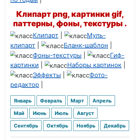
Клипарт png, картинки gif,
паттерны, фоны, текстуры .
Клипарт
|
Муль-
клипарт
|
Бланк-шаблон
|
Фоны-текстуры
|
Гиф-
картинки
|
Наборы картинок
|
Эффекты
|
Фото-
редактор
|
Январь
Февраль
Март
Апрель
Май
Июнь
Июль
Август
Сентябрь
Октябрь
Ноябрь
Декабрь