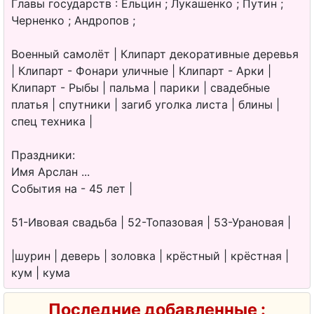
Главы государств : Ельцин ; Лукашенко ; Путин ;
Черненко ; Андропов ;
Военный самолёт | Клипарт декоративные деревья
| Клипарт - Фонари уличные | Клипарт - Арки |
Клипарт - Рыбы | пальма | парики | свадебные
платья | спутники | загиб уголка листа | блины |
спец техника |
Праздники:
Имя Арслан ...
События на - 45 лет |
51-Ивовая свадьба | 52-Топазовая | 53-Урановая |
|шурин | деверь | золовка | крёстный | крёстная |
кум | кума
Последние добавленные :