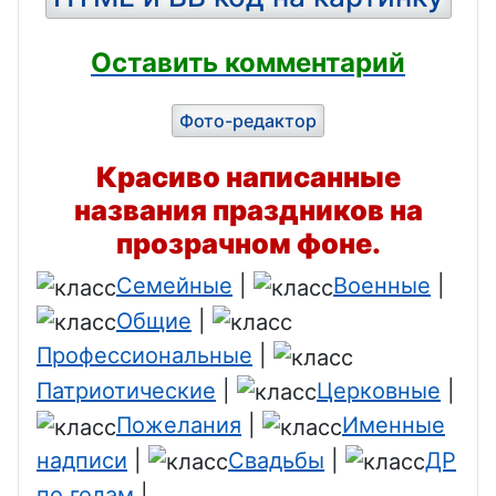
Оставить комментарий
Фото-редактор
Красиво написанные
названия праздников на
прозрачном фоне.
Семейные
|
Военные
|
Общие
|
Профессиональные
|
Патриотические
|
Церковные
|
Пожелания
|
Именные
надписи
|
Свадьбы
|
ДР
по годам
|