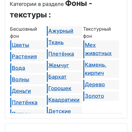
Фоны -
Категории в разделе
текстуры :
Бесшовный
Текстурный
Ажурный
фон
фон
Ткань
Цветы
Мех
животных
Плетёнка
Растения
Камень,
Жемчуг
Вода
кирпич
Бархат
Волны
Дерево
Горошек
Деньги
Золото
Квадратики
Плетёнка
Детские
Патрон
Сердечки
Облака,