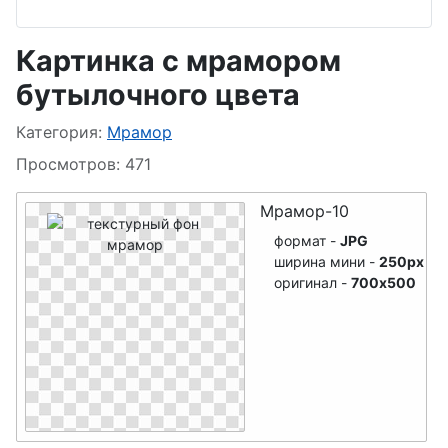
тучи
Мрамор
Картинка с мрамором
Железо
бутылочного цвета
Золото
Информация о материале
Категория:
Мрамор
Огонь
Просмотров: 471
Мрамор-10
формат -
JPG
ширина мини -
250px
оригинал -
700x500