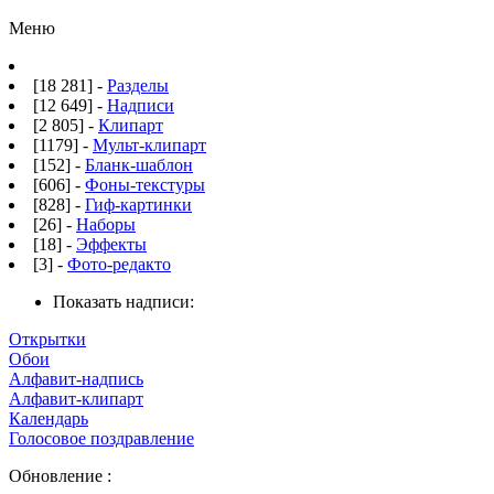
Меню
[18 281] -
Разделы
[12 649] -
Надписи
[2 805] -
Клипарт
[1179] -
Мульт-клипарт
[152] -
Бланк-шаблон
[606] -
Фоны-текстуры
[828] -
Гиф-картинки
[26] -
Наборы
[18] -
Эффекты
[3] -
Фото-редакто
Показать надписи:
Открытки
Обои
Алфавит-надпись
Алфавит-клипарт
Календарь
Голосовое поздравление
Обновление :