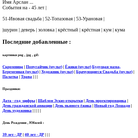
Имя Арслан ...
События на - 45 лет |
51-Ивовая свадьба | 52-Топазовая | 53-Урановая |
|шурин | деверь | золовка | крёстный | крёстная | кум | кума
Последние добавленные :
картинки png , jpg , gif:
Скромница
|
Попугайчик (мульт)
|
Ёжики (мульт)
Будущая мама,
Беременная (мульт)
|
Художник (мульт)
|
Брачующиеся Свадьба (мульт)
|
Палатка
|
Трава
| | |
Праздники:
Дата - год -цифры
|
Шаблон Эскиз открытки
|
День проектировщика
|
День гражданской авиации
|
День пьяного ёжика
|
Новый год Лошади
|
День художника
| | | | |
День Рождения , Юбилей :
39 лет - ДР
|
40 лет - ДР
| | |