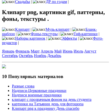
Свадьбы
|
ДР по годам
|
Клипарт png, картинки gif, паттерны,
фоны, текстуры .
Клипарт
|
Муль-клипарт
|
Бланк-
шаблон
|
Фоны-текстуры
|
Гиф-картинки
|
Наборы картинок
|
Эффекты
|
Фото-
редактор
|
Январь
Февраль
Март
Апрель
Май
Июнь
Июль
Август
Сентябрь
Октябрь
Ноябрь
Декабрь
10 Популярных материалов
Разные слова
Надписи-Церковные праздники
Надписи военные праздники
клипарт с прозрачным фоном на день студента
картинки на Татьянин день для фотошопа
Клипарт png к празднику День спасибо