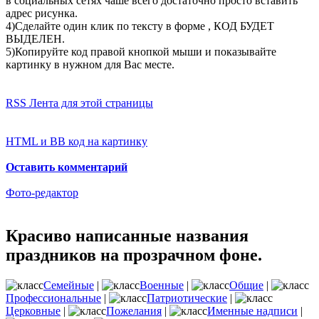
в социальных сетях чаше всего достаточно просто вставить
адрес рисунка.
4)Сделайте один клик по тексту в форме , КОД БУДЕТ
ВЫДЕЛЕН.
5)Копируйте код правой кнопкой мыши и показывайте
картинку в нужном для Вас месте.
RSS Лента для этой страницы
HTML и BB код на картинку
Оставить комментарий
Фото-редактор
Красиво написанные названия
праздников на прозрачном фоне.
Семейные
|
Военные
|
Общие
|
Профессиональные
|
Патриотические
|
Церковные
|
Пожелания
|
Именные надписи
|