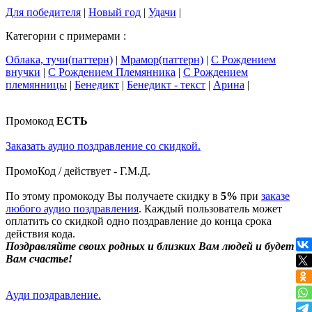
Для победителя
|
Новый год
|
Удачи
|
Категории с примерами :
Облака, тучи(паттерн)
|
Мрамор(паттерн)
|
С Рождением
внучки
|
С Рождением Племянника
|
С Рождением
племянницы
|
Бенедикт
|
Бенедикт - текст
|
Арина
|
Промокод
ЕСТЬ
Заказать аудио поздравление со скидкой.
ПромоКод / действует - Г.М.Д.
По этому промокоду Вы получаете скидку в
5%
при
заказе
любого аудио поздравления
. Каждый пользователь может
оплатить со скидкой одно поздравление до конца срока
действия кода.
Поздравляйте своих родных и близких Вам людей и будет
Вам счастье!
Ауди поздравление.