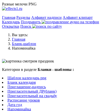
Разные мелочи PNG
Главная
Разделы
Алфавит надписи
Алфавит клипарт
Календарь
Поздравить
Открытки
Поиск
Вы здесь:
Главная
Бланк-шаблон
Напоминайка
Категории в разделе
Бланки - шаблоны :
Шаблон календарь png
Бланк календаря
Приглашение-надпись
Пригласительный ДР(бланк)
Пригласительный на свадьбу
Расписание уроков
Дата год
Напоминайка