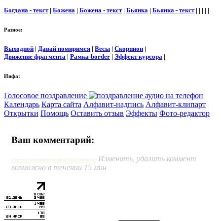
Богдана - текст
|
Божена
|
Божена - текст
|
Бьянка
|
Бьянка - текст
| | | | |
Разное:
Выходной
|
Давай помиримся
|
Весы
|
Скорпион
|
Движение фрагмента
|
Рамка-border
|
Эффект курсора
|
Инфа:
Голосовое поздравление
Календарь
Карта сайта
Алфавит-надпись
Алфавит-клипарт
Открытки
Помощь
Оставить отзыв
Эффекты
Фото-редактор
Ваш комментарий:
Изменить, удалить коммент
Система комментирования SigComments
возможно в течении 15 мин