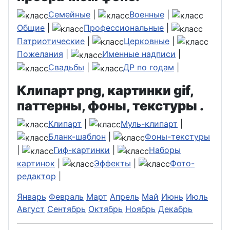
Семейные
|
Военные
|
Общие
|
Профессиональные
|
Патриотические
|
Церковные
|
Пожелания
|
Именные надписи
|
Свадьбы
|
ДР по годам
|
Клипарт png, картинки gif,
паттерны, фоны, текстуры .
Клипарт
|
Муль-клипарт
|
Бланк-шаблон
|
Фоны-текстуры
|
Гиф-картинки
|
Наборы
картинок
|
Эффекты
|
Фото-
редактор
|
Январь
Февраль
Март
Апрель
Май
Июнь
Июль
Август
Сентябрь
Октябрь
Ноябрь
Декабрь