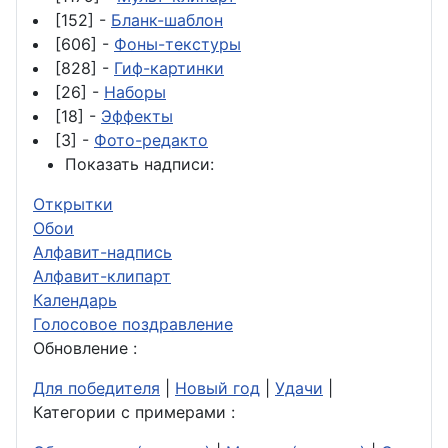
[152] -
Бланк-шаблон
[606] -
Фоны-текстуры
[828] -
Гиф-картинки
[26] -
Наборы
[18] -
Эффекты
[3] -
Фото-редакто
Показать надписи:
Открытки
Обои
Алфавит-надпись
Алфавит-клипарт
Календарь
Голосовое поздравление
Обновление :
Для победителя
|
Новый год
|
Удачи
|
Категории с примерами :