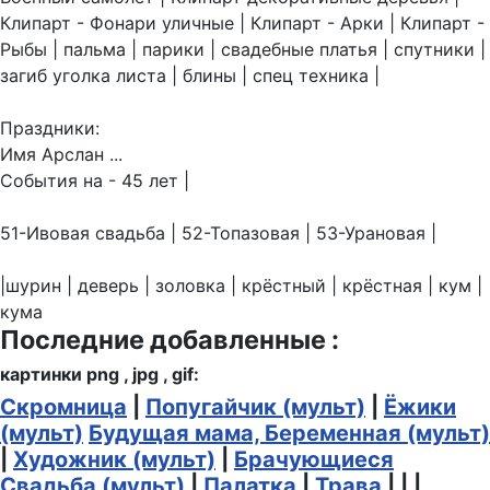
Клипарт - Фонари уличные | Клипарт - Арки | Клипарт -
Рыбы | пальма | парики | свадебные платья | спутники |
загиб уголка листа | блины | спец техника |
Праздники:
Имя Арслан ...
События на - 45 лет |
51-Ивовая свадьба | 52-Топазовая | 53-Урановая |
|шурин | деверь | золовка | крёстный | крёстная | кум |
кума
Последние добавленные :
картинки png , jpg , gif:
Скромница
|
Попугайчик (мульт)
|
Ёжики
(мульт)
Будущая мама, Беременная (мульт)
|
Художник (мульт)
|
Брачующиеся
Свадьба (мульт)
|
Палатка
|
Трава
| | |