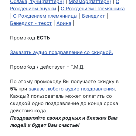
Облака, тучи(паттерн)
|
Мрамор(паттерн)
|
С
Рождением внучки
|
С Рождением Племянника
|
С Рождением племянницы
|
Бенедикт
|
Бенедикт - текст
|
Арина
|
Промокод
ЕСТЬ
Заказать аудио поздравление со скидкой.
ПромоКод / действует - Г.М.Д.
По этому промокоду Вы получаете скидку в
5%
при
заказе любого аудио поздравления
.
Каждый пользователь может оплатить со
скидкой одно поздравление до конца срока
действия кода.
Поздравляйте своих родных и близких Вам
людей и будет Вам счастье!