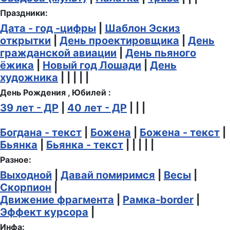
Праздники:
Дата - год -цифры
|
Шаблон Эскиз
открытки
|
День проектировщика
|
День
гражданской авиации
|
День пьяного
ёжика
|
Новый год Лошади
|
День
художника
| | | | |
День Рождения , Юбилей :
39 лет - ДР
|
40 лет - ДР
| | |
Богдана - текст
|
Божена
|
Божена - текст
|
Бьянка
|
Бьянка - текст
| | | | |
Разное:
Выходной
|
Давай помиримся
|
Весы
|
Скорпион
|
Движение фрагмента
|
Рамка-border
|
Эффект курсора
|
Инфа: