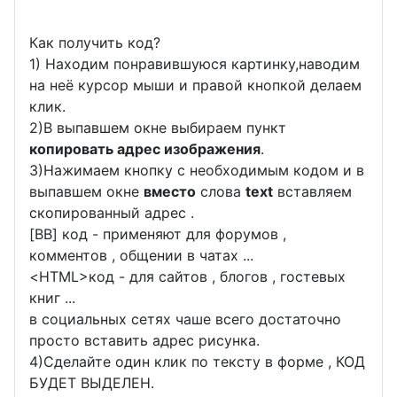
Как получить код?
1) Находим понравившуюся картинку,наводим
на неё курсор мыши и правой кнопкой делаем
клик.
2)В выпавшем окне выбираем пункт
копировать адрес изображения
.
3)Нажимаем кнопку с необходимым кодом и в
выпавшем окне
вместо
слова
text
вставляем
скопированный адрес .
[BB] код - применяют для форумов ,
комментов , общении в чатах ...
<
HTML
>код - для сайтов , блогов , гостевых
книг ...
в социальных сетях чаше всего достаточно
просто вставить адрес рисунка.
4)Сделайте один клик по тексту в форме , КОД
БУДЕТ ВЫДЕЛЕН.