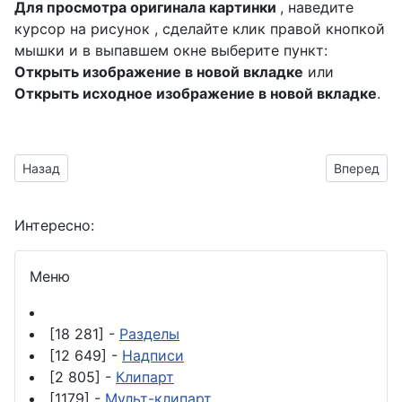
Для просмотра оригинала картинки
, наведите
курсор на рисунок , сделайте клик правой кнопкой
мышки и в выпавшем окне выберите пункт:
Открыть изображение в новой вкладке
или
Открыть исходное изображение в новой вкладке
.
Предыдущий материал: сделать открытку на день трубопро
Следующий
Назад
Вперед
Интересно:
Меню
[18 281] -
Разделы
[12 649] -
Надписи
[2 805] -
Клипарт
[1179] -
Мульт-клипарт